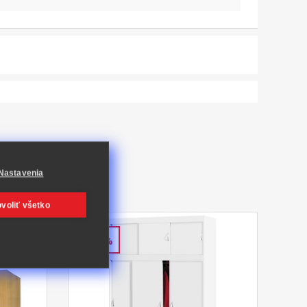
Nastavenia
voliť všetko
-39%