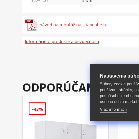
návod na montáž na stiahnutie tu
Informácie o produkte a bezpečnosti
Nastavenia súbo
ODPORÚČAME DOKÚ
Súbory cookie použív
používaní stránky, na
prispôsobenie obsahu
osobné údaje marketi
-43%
-37%
Viac informácií