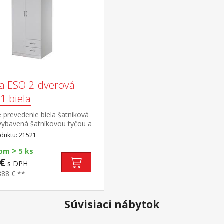
ňa ESO 2-dverová
1 biela
 prevedenie biela šatníková
 vybavená šatníkovou tyčou a
u, 2 malé zásuvky možné
duktu: 21521
ť o nadstavec 21525
>
dom
5 ks
€
s DPH
388 € **
Súvisiaci nábytok