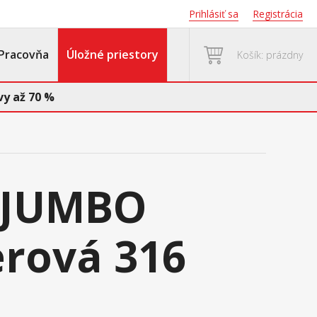
Prihlásiť sa
Registrácia
Pracovňa
Úložné priestory
Košík: prázdny
y až 70 %
 JUMBO
erová 316