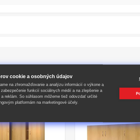
rov cookie a osobných údajov
PIŤ
ame na zhromažďovanie a analýzu informácií o výkone a
 zabezpečenie funkcií sociálnych médií a na zlepšenie a
Po
 a reklám. So súhlasom môžeme tiež odovzdať určité
ngovým platformám na marketingové účely.
-40%