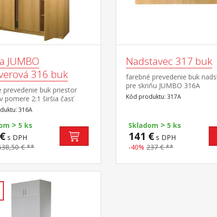
ňa JUMBO
Nadstavec 317 buk
dverová 316 buk
farebné prevedenie buk nads
pre skriňu JUMBO 316A
 prevedenie buk priestor
Kód produktu: 317A
v pomere 2:1 širšia časť
vá tyč a polica, užšia časť 5
duktu: 316A
lných políc odporúčaný
>
>
vec 317A
dom
5 ks
Skladom
5 ks
€
141 €
s DPH
s DPH
638,50 € **
-40%
237 € **