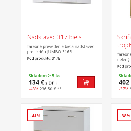
Nadstavec 317 biela
Skri
troj
farebné prevedenie biela nadstavec
pre skriňu JUMBO 316B
farebné
Kód produktu: 317B
delený 
šatníko
Kód pro
variabi
>
nadsta
Skladom
5 ks
Skla
134 €
402 
s DPH
-43%
236,50 € **
-37%
-41%
-38%