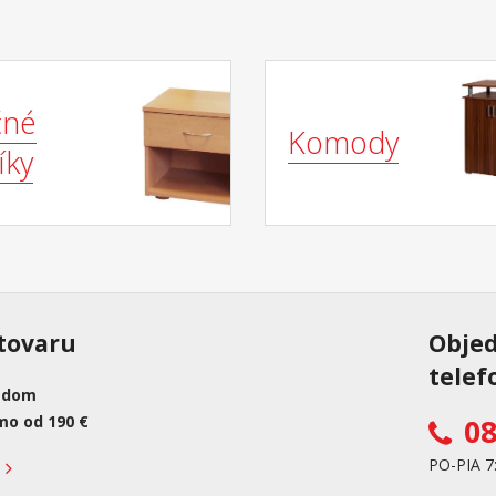
čné
Komody
íky
tovaru
Obje
telef
adom
mo od 190 €
08
PO-PIA 7