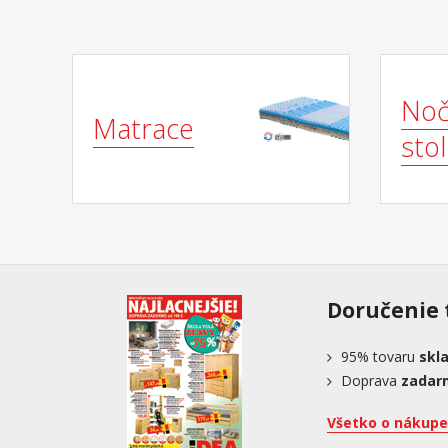
No
Matrace
stol
Doručenie 
95%
tovaru
skl
Doprava
zadar
Všetko o nákupe