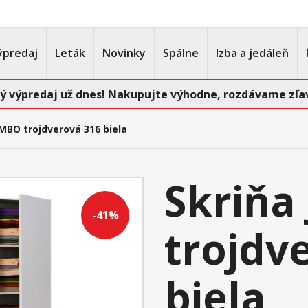
ýpredaj
Leták
Novinky
Spálne
Izba a jedáleň
ý výpredaj už dnes! Nakupujte výhodne, rozdávame zľav
MBO trojdverová 316 biela
Skriňa
-41%
trojdv
biela