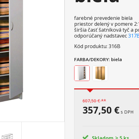
farebné prevedenie biela
priestor delený v pomere 2
širšia časť šatníková tyč a p
odporúčaný nadstavec
317
Kód produktu: 316B
FARBA/DEKORY:
biela
607,50 € **
357,50 €
s DPH
>
Skladom
5 ks