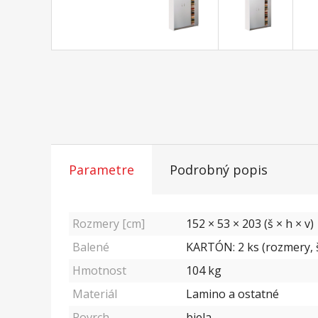
Parametre
Podrobný popis
Rozmery [cm]
152 × 53 × 203 (š × h × v)
Balené
KARTÓN: 2 ks (rozmery, š/
Hmotnost
104
kg
Materiál
Lamino a ostatné
Povrch
biela