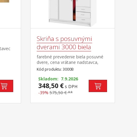
Skriňa s posuvnými
dverami 3000 biela
tavec
farebné prevedenie biela posuvné
dvere, cena vrátane nadstavca,
priestor delený v pomere 2:1 širšia
Kód produktu: 3000B
časť šatníková tyč, užšia časť 2
variabilné police, 3 zásuvky s
Skladom: 7.9.2026
kovovými pojazdmi
348,50 €
s DPH
-39%
575,50 € **