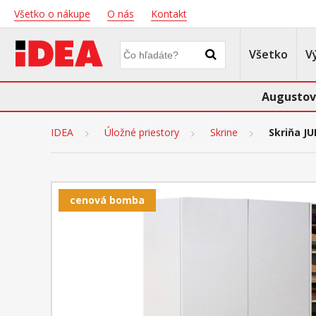
Všetko o nákupe
O nás
Kontakt
Všetko
V
Augustov
IDEA
Úložné priestory
Skrine
Skriňa JU
cenová bomba