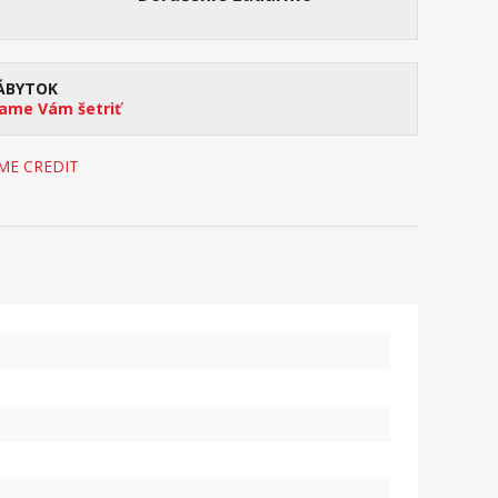
ÁBYTOK
me Vám šetriť
OME CREDIT