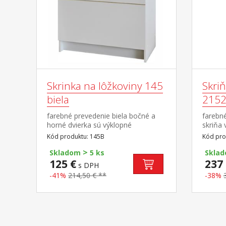
Skrinka na lôžkoviny 145
Skri
biela
2152
farebné prevedenie biela bočné a
farebné
horné dvierka sú výklopné
skriňa
polico
Kód produktu: 145B
Kód pro
doplni
>
Skladom
5 ks
Skla
125 €
237 
s DPH
-41%
214,50 € **
-38%