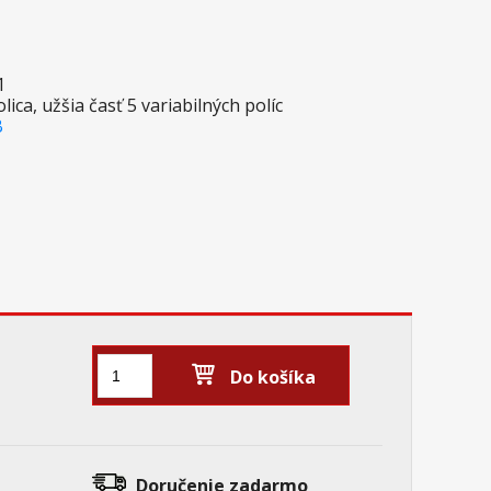
:1
olica, užšia časť 5 variabilných políc
B
Do košíka
Doručenie
zadarmo