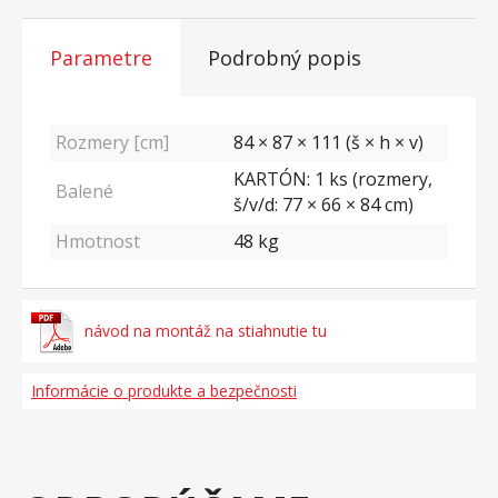
Parametre
Podrobný popis
Rozmery [cm]
84 × 87 × 111 (š × h × v)
KARTÓN: 1 ks (rozmery,
Balené
š/v/d: 77 × 66 × 84 cm)
Hmotnost
48
kg
návod na montáž na stiahnutie tu
Informácie o produkte a bezpečnosti