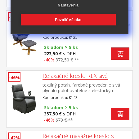
Nastavenia
Relaxačné kreslo MONTANA K125
-40%
Povoliť všetko
poťah mikrovlákno, farebné prevedenie sivá
otočné, plynulo polohovateľné, výška sedu
44 cm rozmer podnožky 44 × 40 × 38 cm
Kód produktu: K125
>
Skladom
5 ks
223,50 €
s DPH
-40%
372,50 € **
Relaxačné kreslo REX sivé
-46%
textilný poťah, farebné prevedenie sivá
plynulo polohovateľné s elektrickým
ovládaním vrátane zdvihnutie kreslá pre
Kód produktu: K143
ľahšie vstávanie výška sedu 49 cm,
>
odporúčaná nosnosť do 120 kg
Skladom
5 ks
357,50 €
s DPH
-46%
670 € **
Relaxačné masážne kreslo s
-42%