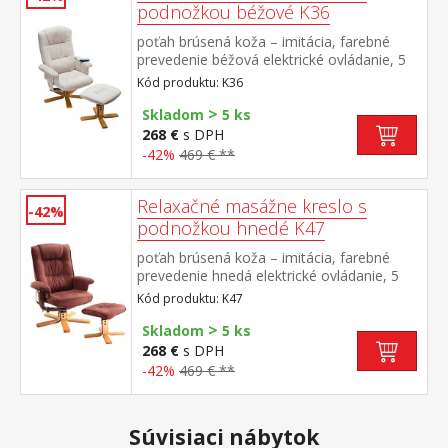
podnožkou béžové K36
poťah brúsená koža – imitácia, farebné
prevedenie béžová elektrické ovládanie, 5
masážnych programov, 2 stupne intenzity
Kód produktu: K36
nastavenie oblasti masáže (chrbtová alebo
>
bedrová) automatické vypnutie po 15 alebo
Skladom
5 ks
30 minútach otočné, plynulo
268 €
s DPH
polohovateľné, výška sedu 45 cm rozmer
-42%
469 € **
sedáka (š/h) 51 × 51 cm výška operadla 69
cm, výška podnožky 42 cm
Relaxačné masážne kreslo s
-42%
podnožkou hnedé K47
poťah brúsená koža – imitácia, farebné
prevedenie hnedá elektrické ovládanie, 5
masážnych programov, 2 stupne intenzity
Kód produktu: K47
nastavenie oblasti masáže (chrbtová alebo
>
bedrová) automatické vypnutie po 15 alebo
Skladom
5 ks
30 minútach otočné, plynulo
268 €
s DPH
polohovateľné, výška sedu 45 cm rozmer
-42%
469 € **
sedáka (š/h) 51 × 51 cm výška operadla 69
cm, výška podnožky 42 cm
Súvisiaci nábytok