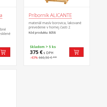
ka
Príborník ALICANTE
materiál masív borovica, lakované
prevedenie v hornej časti 2
ebné
presklené dvierka v spodnej časti 2
Kód produktu: 8058
esklené
plné dvierka, 2 zásuvky s kovovými
IVIO
pojazdmi hĺbka hornej časti 32
cm zostava príborníka PAMINA
>
Skladom
5 ks
ID30500000 a nadstavca PAMINA
375 €
s DPH
8056 PAMINA, LOVI, ABACO, LIVIO,
ALICANTE, VALENCIA, TOSCANA,
-43%
660,50 € **
SIENA