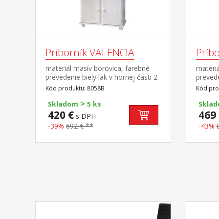
Príborník VALENCIA
Príb
materiál masív borovica, farebné
materiá
prevedenie biely lak v hornej časti 2
prevede
presklené dvierka v spodnej časti 2
preskle
Kód produktu: 8058B
Kód pro
plné dvierka, 2 zásuvky s kovovými
spodnej
>
pojazdmi hĺbka hornej časti 32
zásuvk
Skladom
5 ks
Skla
cm zostava príborníka LOVI
hornej 
420 €
469 
s DPH
ID20900802 a nadstavca LOVI
príbor
-39%
692 € **
-43%
8056B PAMINA, LOVI, ABACO,
nadsta
LIVIO, ALICANTE, VALENCIA,
LOVI, 
TOSCANA, SIENA
VALENC