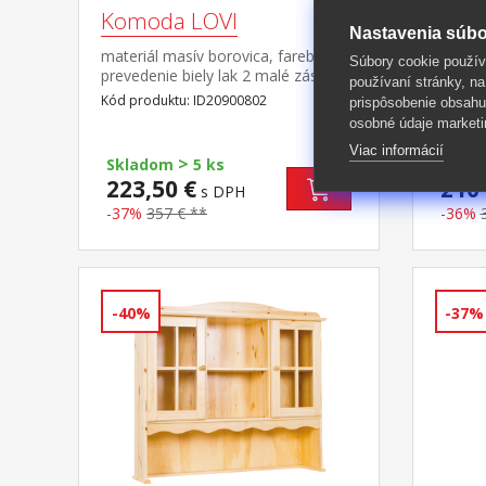
Komoda LOVI
Komo
Nastavenia súbo
PAM
materiál masív borovica, farebné
Súbory cookie použív
prevedenie biely lak 2 malé zásuvky
používaní stránky, na
materiá
s kovovými pojazdmi, 2
Kód produktu: ID20900802
prispôsobenie obsahu
preved
dvierka vhodný doplnok nadstavec
osobné údaje marketi
pojazd
Kód pro
LOVI 8056B PAMINA, LOVI, ABACO,
nadsta
Viac informácií
LIVIO, ALICANTE, VALENCIA,
>
LOVI, 
Skladom
5 ks
Skla
TOSCANA, SIENA
VALENC
223,50 €
210 
s DPH
-37%
357 € **
-36%
-40%
-37%