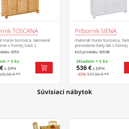
orník TOSCANA
Príborník SIENA
l masív borovica, lakované
materiál masív borovica, far
nie v hornej časti 2
prevedenie biely lak v hornej 
né dvierka, 2 police v
presklené dvierka, 2 police v
duktu: 8059
Kód produktu: 8059B
 časti 3 plné dvierka, 3
spodnej časti 3 plné dvierka,
>
>
y s kovovými pojazdmi hĺbka
zásuvky s kovovými pojazdm
dom
5 ks
Skladom
5 ks
časti 32 cm zostava
hornej časti 32 cm zostava
€
536 €
s DPH
s DPH
níka ABACO ID30500010 a
príborníka LIVIO ID20900810
825,50 € **
-45%
977,50 € **
vca ABACO 8057 PAMINA,
nadstavca LIVIO 8057B PAM
ABACO, LIVIO, ALICANTE,
LOVI, ABACO, LIVIO, ALICAN
IA, TOSCANA, SIENA
VALENCIA, TOSCANA, SIENA
Súvisiaci nábytok