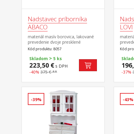
Nadstavec príborníka
Nads
ABACO
LOVI
materiál masív borovica, lakované
materiá
prevedenie dvoje presklené
prevede
dvierka doplnok príborníka ABACO
dvierka
Kód produktu: 8057
Kód pro
ID30500010 PAMINA, LOVI,
ID2090
>
ABACO, LIVIO, ALICANTE,
ABACO,
Skladom
5 ks
Skla
VALENCIA, TOSCANA, SIENA
VALENC
223,50 €
196,
s DPH
-40%
375 € **
-37%
-39%
-43%