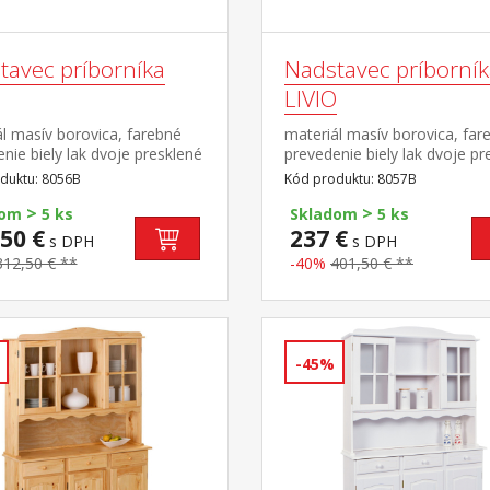
tavec príborníka
Nadstavec príborní
LIVIO
l masív borovica, farebné
materiál masív borovica, far
nie biely lak dvoje presklené
prevedenie biely lak dvoje pr
 doplnok príborníka LOVI
dvierka doplnok príborníka L
duktu: 8056B
Kód produktu: 8057B
0802 PAMINA, LOVI,
ID20900810 PAMINA, LOVI,
>
>
 LIVIO, ALICANTE,
ABACO, LIVIO, ALICANTE,
dom
5 ks
Skladom
5 ks
IA, TOSCANA, SIENA
VALENCIA, TOSCANA, SIENA
50 €
237 €
s DPH
s DPH
312,50 € **
-40%
401,50 € **
-45%