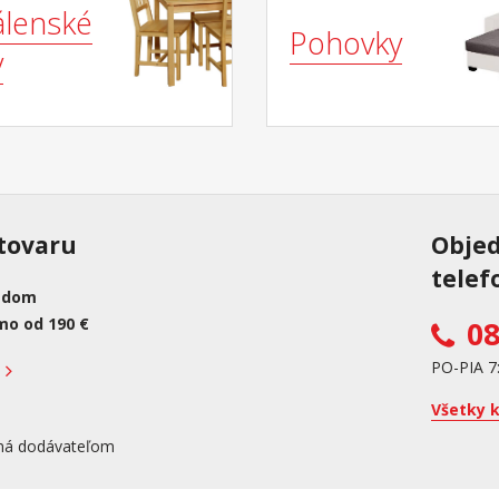
álenské
Pohovky
y
tovaru
Obje
telef
adom
mo od 190 €
08
PO-PIA 7
Všetky 
ná dodávateľom