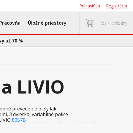
Prihlásiť sa
Registrácia
Pracovňa
Úložné priestory
Košík: prázdny
y až 70 %
a LIVIO
rebné prevedenie biely lak
mi, 3 dvierka, variabilné police
LIVIO
8057B
IO, ALICANTE, VALENCIA, TOSCANA, SIENA