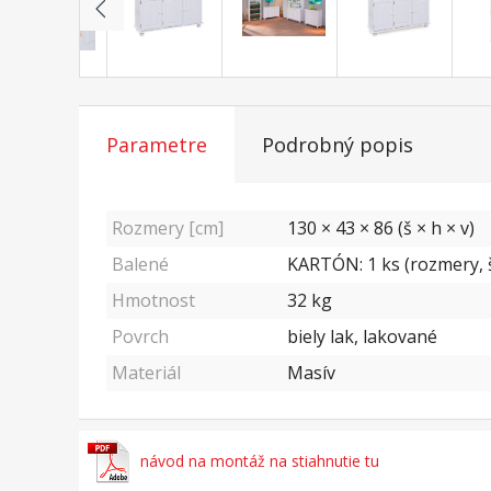
Parametre
Podrobný popis
Rozmery [cm]
130 × 43 × 86 (š × h × v)
Balené
KARTÓN: 1 ks (rozmery, š
Hmotnost
32
kg
Povrch
biely lak, lakované
Materiál
Masív
návod na montáž na stiahnutie tu