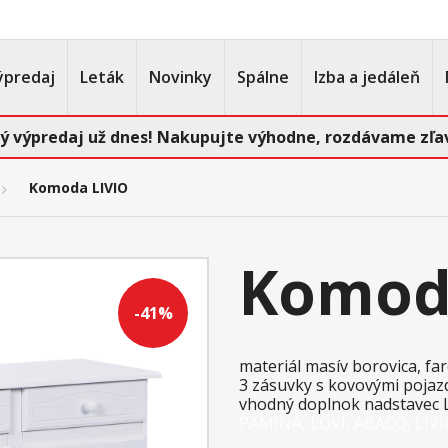
ýpredaj
Leták
Novinky
Spálne
Izba a jedáleň
ý výpredaj už dnes! Nakupujte výhodne, rozdávame zľav
Komoda LIVIO
Komod
-41%
materiál masív borovica, fa
3 zásuvky s kovovými pojazd
vhodný doplnok nadstavec 
PAMINA, LOVI, ABACO, LIV