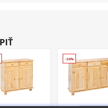
PIŤ
-34%