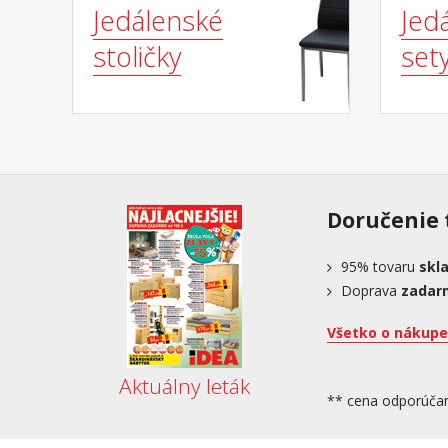
Jedálenské
Jed
stoličky
set
Doručenie 
95%
tovaru
skl
Doprava
zadar
Všetko o nákupe
Aktuálny leták
** cena odporúča