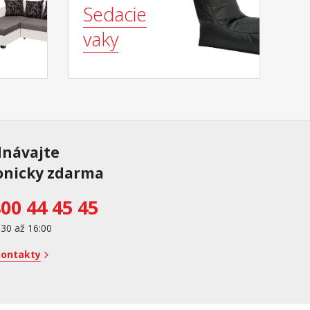
Sedacie
vaky
dnávajte
onicky zdarma
00 44 45 45
:30 až 16:00
kontakty