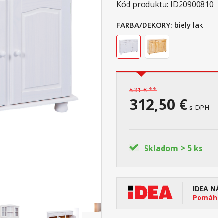
Kód produktu: ID20900810
FARBA/DEKORY:
biely lak
531 € **
312,50 €
s DPH
>
Skladom
5 ks
IDEA N
Pomáha