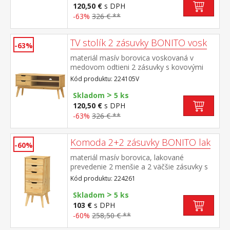
120,50 €
s DPH
-63%
326 € **
TV stolík 2 zásuvky BONITO vosk
-63%
materiál masív borovica voskovaná v
medovom odtieni 2 zásuvky s kovovými
pojazdmi, 1 polica otvor na pretiahnutie
Kód produktu: 224105V
káblov
>
Skladom
5 ks
120,50 €
s DPH
-63%
326 € **
Komoda 2+2 zásuvky BONITO lak
-60%
materiál masív borovica, lakované
prevedenie 2 menšie a 2 väčšie zásuvky s
kovovými pojazdmi
Kód produktu: 224261
>
Skladom
5 ks
103 €
s DPH
-60%
258,50 € **