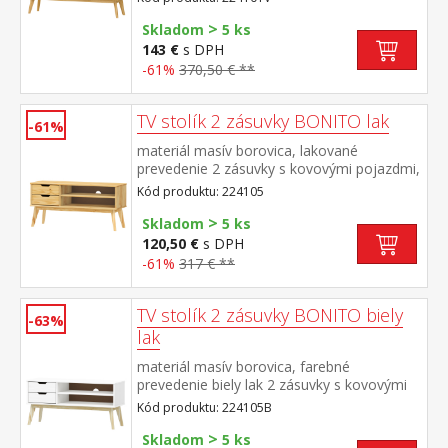
pretiahnutie káblov
>
Skladom
5 ks
143 €
s DPH
-61%
370,50 € **
TV stolík 2 zásuvky BONITO lak
-61%
materiál masív borovica, lakované
prevedenie 2 zásuvky s kovovými pojazdmi,
1 polica otvor na pretiahnutie káblov
Kód produktu: 224105
>
Skladom
5 ks
120,50 €
s DPH
-61%
317 € **
TV stolík 2 zásuvky BONITO biely
-63%
lak
materiál masív borovica, farebné
prevedenie biely lak 2 zásuvky s kovovými
pojazdmi, 1 polica otvor na pretiahnutie
Kód produktu: 224105B
káblov
>
Skladom
5 ks