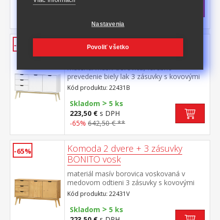
223,50 €
s DPH
-62%
593,50 € **
Nastavenia
Komoda 2 dvere + 3 zásuvky
-65%
Povoliť všetko
BONITO biely lak
materiál masív borovica, farebné
prevedenie biely lak 3 zásuvky s kovovými
pojazdmi, 2 dvierka, 1 polica
Kód produktu: 22431B
>
Skladom
5 ks
223,50 €
s DPH
-65%
642,50 € **
Komoda 2 dvere + 3 zásuvky
-65%
BONITO vosk
materiál masív borovica voskovaná v
medovom odtieni 3 zásuvky s kovovými
pojazdmi, 2 dvierka, 1 polica
Kód produktu: 22431V
>
Skladom
5 ks
223,50 €
s DPH