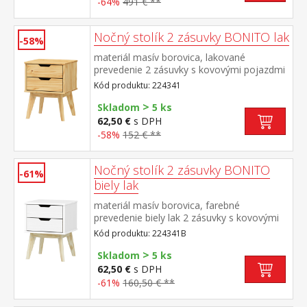
-64%
491 € **
Nočný stolík 2 zásuvky BONITO lak
-58%
materiál masív borovica, lakované
prevedenie 2 zásuvky s kovovými pojazdmi
Kód produktu: 224341
>
Skladom
5 ks
62,50 €
s DPH
-58%
152 € **
Nočný stolík 2 zásuvky BONITO
-61%
biely lak
materiál masív borovica, farebné
prevedenie biely lak 2 zásuvky s kovovými
pojazdmi
Kód produktu: 224341B
>
Skladom
5 ks
62,50 €
s DPH
-61%
160,50 € **