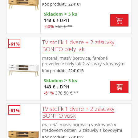
1 dvierka, 1 polica otvor na pretiahnutie
Kód produktu: 224101
káblov
>
Skladom
5 ks
143 €
s DPH
-60%
362 € **
TV stolík 1 dvere + 2 zásuvky
-61%
BONITO biely lak
materiál masív borovica, farebné
prevedenie biely lak 2 zásuvky s kovovými
pojazdmi, 1 dvierka, 1 polica otvor na
Kód produktu: 224101B
pretiahnutie káblov
>
Skladom
5 ks
143 €
s DPH
-61%
370,50 € **
TV stolík 1 dvere + 2 zásuvky
-61%
BONITO vosk
materiál masív borovica voskovaná v
medovom odtieni 2 zásuvky s kovovými
pojazdmi, 1 dvierka, 1 polica otvor na
Kód produktu: 224101V