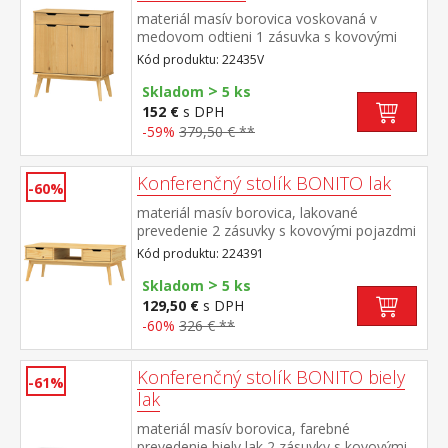
materiál masív borovica voskovaná v
medovom odtieni 1 zásuvka s kovovými
pojazdmi, 2 dvierka, 1 polica
Kód produktu: 22435V
>
Skladom
5 ks
152 €
s DPH
-59%
379,50 € **
Konferenčný stolík BONITO lak
-60%
materiál masív borovica, lakované
prevedenie 2 zásuvky s kovovými pojazdmi
Kód produktu: 224391
>
Skladom
5 ks
129,50 €
s DPH
-60%
326 € **
Konferenčný stolík BONITO biely
-61%
lak
materiál masív borovica, farebné
prevedenie biely lak 2 zásuvky s kovovými