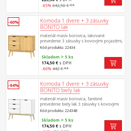
-65%
642,50 € **
Komoda 1 dvere + 3 zásuvky
-60%
BONITO lak
materiál masív borovica, lakované
prevedenie 3 zásuvky s kovovými pojazdmi,
1 dvierka, 1 polica
Kód produktu: 22434
>
Skladom
5 ks
174,50 €
s DPH
-60%
442 € **
Komoda 1 dvere + 3 zásuvky
-64%
BONITO biely lak
materiál masív borovica, farebné
prevedenie biely lak 3 zásuvky s kovovými
pojazdmi, 1 dvierka, 1 polica
Kód produktu: 22434B
>
Skladom
5 ks
174,50 €
s DPH