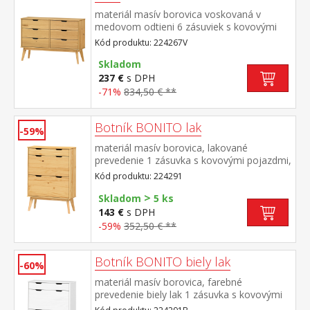
materiál masív borovica voskovaná v
medovom odtieni 6 zásuviek s kovovými
pojazdmi
Kód produktu: 224267V
Skladom
237 €
s DPH
-71%
834,50 € **
Botník BONITO lak
-59%
materiál masív borovica, lakované
prevedenie 1 zásuvka s kovovými pojazdmi,
2 dvojradové výklopy
Kód produktu: 224291
>
Skladom
5 ks
143 €
s DPH
-59%
352,50 € **
Botník BONITO biely lak
-60%
materiál masív borovica, farebné
prevedenie biely lak 1 zásuvka s kovovými
pojazdmi, 2 dvojradové výklopy