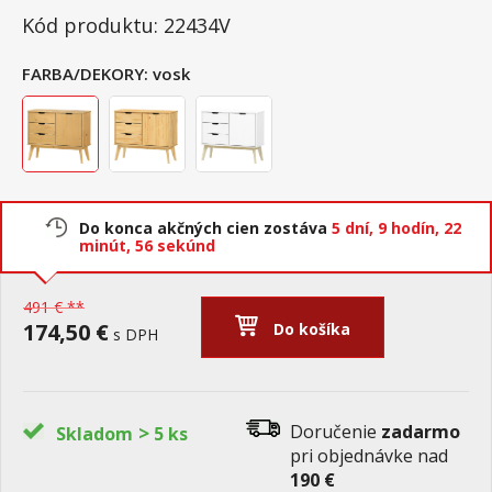
Kód produktu: 22434V
FARBA/DEKORY:
vosk
Do konca akčných cien zostáva
5 dní,
9 hodín,
22
minút,
55 sekúnd
491 € **
174,50 €
Do košíka
s DPH
>
Doručenie
zadarmo
Skladom
5 ks
pri objednávke nad
190 €