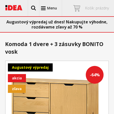
Menu
Košík: prázdny
Augustový výpredaj už dnes! Nakupujte výhodne,
rozdávame zľavy až 70 %
Komoda 1 dvere + 3 zásuvky BONITO
vosk
Augustový výpredaj
-64%
akcia
zľava