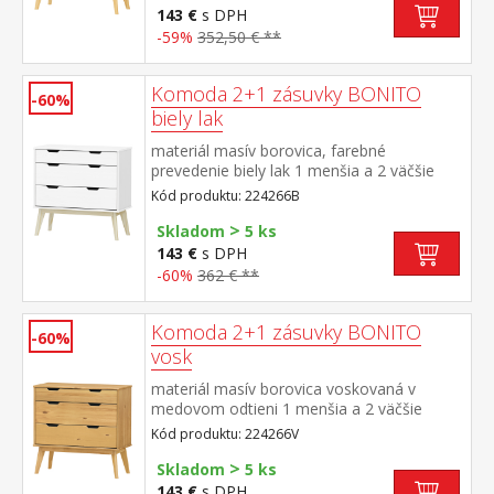
143 €
s DPH
-59%
352,50 € **
Komoda 2+1 zásuvky BONITO
-60%
biely lak
materiál masív borovica, farebné
prevedenie biely lak 1 menšia a 2 väčšie
zásuvky s kovovými pojazdmi
Kód produktu: 224266B
>
Skladom
5 ks
143 €
s DPH
-60%
362 € **
Komoda 2+1 zásuvky BONITO
-60%
vosk
materiál masív borovica voskovaná v
medovom odtieni 1 menšia a 2 väčšie
zásuvky s kovovými pojazdmi
Kód produktu: 224266V
>
Skladom
5 ks
143 €
s DPH