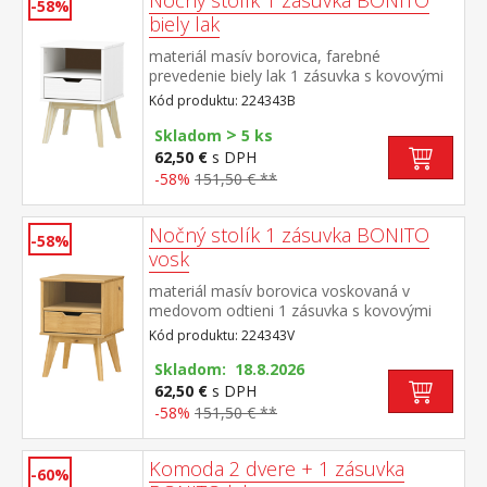
Nočný stolík 1 zásuvka BONITO
-58%
biely lak
materiál masív borovica, farebné
prevedenie biely lak 1 zásuvka s kovovými
pojazdmi
Kód produktu: 224343B
>
Skladom
5 ks
62,50 €
s DPH
-58%
151,50 € **
Nočný stolík 1 zásuvka BONITO
-58%
vosk
materiál masív borovica voskovaná v
medovom odtieni 1 zásuvka s kovovými
pojazdmi
Kód produktu: 224343V
Skladom: 18.8.2026
62,50 €
s DPH
-58%
151,50 € **
Komoda 2 dvere + 1 zásuvka
-60%