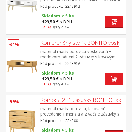
pojazdmi
Kód produktu: 224391B
>
Skladom
5 ks
129,50 €
s DPH
-61%
339 € **
Konferenčný stolík BONITO vosk
-61%
materiál masív borovica voskovaná v
medovom odtieni 2 zásuvky s kovovými
pojazdmi
Kód produktu: 224391V
>
Skladom
5 ks
129,50 €
s DPH
-61%
339 € **
Komoda 2+1 zásuvky BONITO lak
-59%
materiál masív borovica, lakované
prevedenie 1 menšia a 2 väčšie zásuvky s
kovovými pojazdmi
Kód produktu: 224266
>
Skladom
5 ks