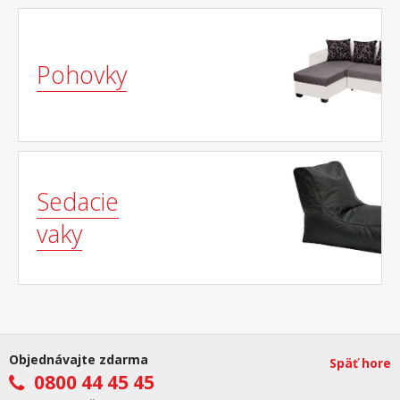
Pohovky
Sedacie
vaky
Objednávajte zdarma
Späť hore
0800 44 45 45