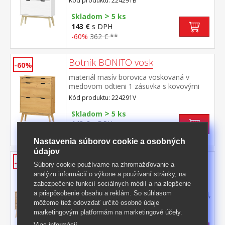
Kód produktu: 224291B
>
Skladom
5 ks
143 €
s DPH
-60%
362 € **
Botník BONITO vosk
-60%
materiál masív borovica voskovaná v
medovom odtieni 1 zásuvka s kovovými
pojazdmi, 2 dvojradové výklopy
Kód produktu: 224291V
>
Skladom
5 ks
143 €
s DPH
-60%
362 € **
Nastavenia súborov cookie a osobných
údajov
Komoda 2 dvere + 3 zásuvky
-62%
Súbory cookie používame na zhromažďovanie a
BONITO lak
analýzu informácií o výkone a používaní stránky, na
zabezpečenie funkcií sociálnych médií a na zlepšenie
materiál masív borovica, lakované
a prispôsobenie obsahu a reklám. So súhlasom
prevedenie 3 zásuvky s kovovými pojazdmi,
môžeme tiež odovzdať určité osobné údaje
2 dvierka, 1 polica
Kód produktu: 22431
marketingovým platformám na marketingové účely.
>
Skladom
5 ks
Viac informácií