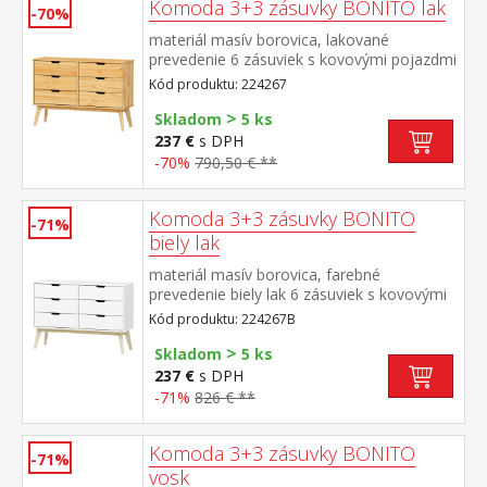
Komoda 3+3 zásuvky BONITO lak
-70%
materiál masív borovica, lakované
prevedenie 6 zásuviek s kovovými pojazdmi
Kód produktu: 224267
>
Skladom
5 ks
237 €
s DPH
-70%
790,50 € **
Komoda 3+3 zásuvky BONITO
-71%
biely lak
materiál masív borovica, farebné
prevedenie biely lak 6 zásuviek s kovovými
pojazdmi
Kód produktu: 224267B
>
Skladom
5 ks
237 €
s DPH
-71%
826 € **
Komoda 3+3 zásuvky BONITO
-71%
vosk