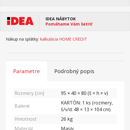
IDEA NÁBYTOK
Pomáhame Vám šetriť
Nákup na splátky:
kalkulácia HOME CREDIT
Parametre
Podrobný popis
Rozmery [cm]
95 × 40 × 80 (š × h × v)
KARTÓN: 1 ks (rozmery,
Balené
š/v/d: 48 × 13 × 104 cm)
Hmotnost
26
kg
Materiál
Masív