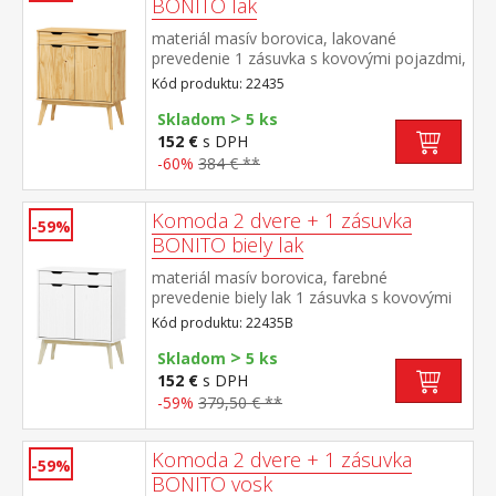
BONITO lak
materiál masív borovica, lakované
prevedenie 1 zásuvka s kovovými pojazdmi,
2 dvierka, 1 polica
Kód produktu: 22435
>
Skladom
5 ks
152 €
s DPH
-60%
384 € **
Komoda 2 dvere + 1 zásuvka
-59%
BONITO biely lak
materiál masív borovica, farebné
prevedenie biely lak 1 zásuvka s kovovými
pojazdmi, 2 dvierka, 1 polica
Kód produktu: 22435B
>
Skladom
5 ks
152 €
s DPH
-59%
379,50 € **
Komoda 2 dvere + 1 zásuvka
-59%
BONITO vosk