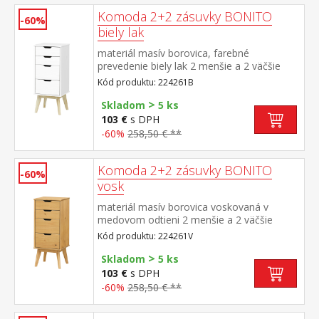
Komoda 2+2 zásuvky BONITO
-60%
biely lak
materiál masív borovica, farebné
prevedenie biely lak 2 menšie a 2 väčšie
zásuvky s kovovými pojazdmi
Kód produktu: 224261B
>
Skladom
5 ks
103 €
s DPH
-60%
258,50 € **
Komoda 2+2 zásuvky BONITO
-60%
vosk
materiál masív borovica voskovaná v
medovom odtieni 2 menšie a 2 väčšie
zásuvky s kovovými pojazdmi
Kód produktu: 224261V
>
Skladom
5 ks
103 €
s DPH
-60%
258,50 € **