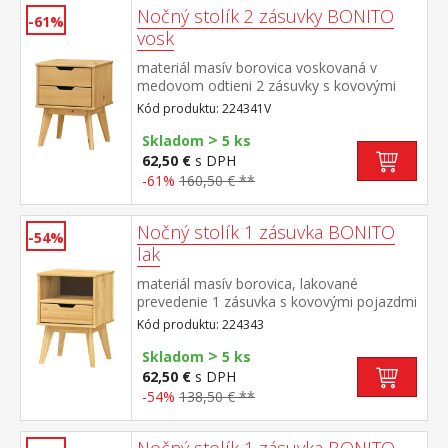
Nočný stolík 2 zásuvky BONITO
-61%
vosk
materiál masív borovica voskovaná v
medovom odtieni 2 zásuvky s kovovými
pojazdmi
Kód produktu: 224341V
>
Skladom
5 ks
62,50 €
s DPH
-61%
160,50 € **
Nočný stolík 1 zásuvka BONITO
-54%
lak
materiál masív borovica, lakované
prevedenie 1 zásuvka s kovovými pojazdmi
Kód produktu: 224343
>
Skladom
5 ks
62,50 €
s DPH
-54%
138,50 € **