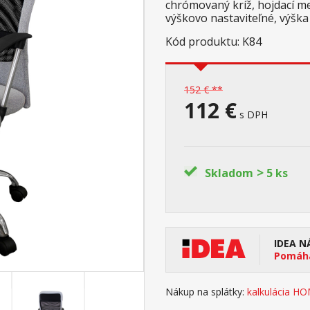
chrómovaný kríž, hojdací 
výškovo nastaviteľné, výšk
Kód produktu: K84
152 € **
112 €
s DPH
>
Skladom
5 ks
IDEA N
Pomáha
Nákup na splátky:
kalkulácia H