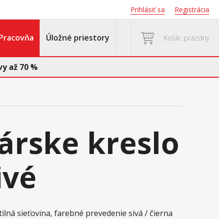
Prihlásiť sa
Registrácia
Pracovňa
Úložné priestory
Košík: prázdny
y až 70 %
árske kreslo
ivé
tilná sieťovina, farebné prevedenie sivá / čierna