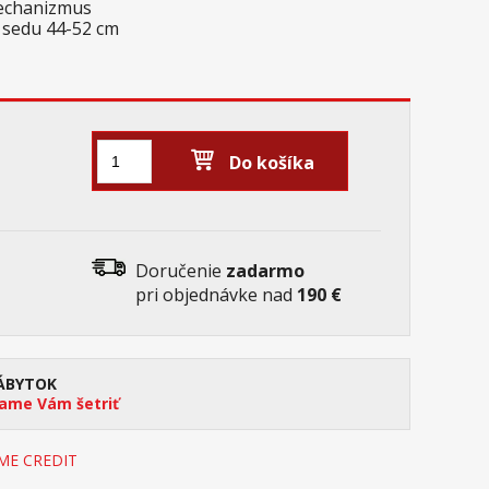
mechanizmus
a sedu 44-52 cm
Do košíka
Doručenie
zadarmo
pri objednávke nad
190 €
ÁBYTOK
me Vám šetriť
OME CREDIT