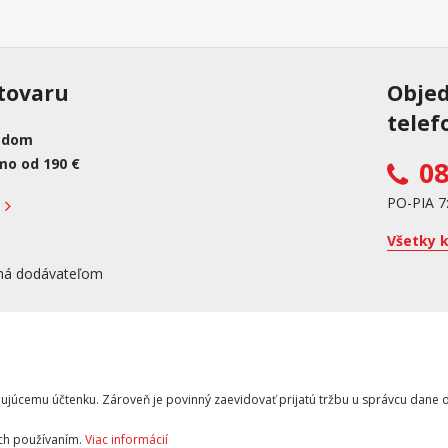
tovaru
Obje
telef
adom
mo od 190 €
08
PO-PIA 7
Všetky 
ná dodávateľom
kupujúcemu účtenku. Zároveň je povinný zaevidovať prijatú tržbu u správcu dan
ich používaním.
Viac informácií