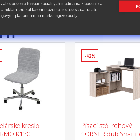
 zabezpečenie funkcií sociálnych médií a na zlepšenie a
Po
 a reklám. So súhlasom môžeme tiež odovzdať určité
ngovým platformám na marketingové účely.
PIŤ
-42%
elárske kreslo
Písací stôl rohový
ERMO K130
CORNER dub Shann