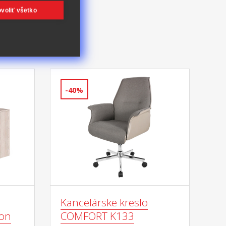
voliť všetko
-40%
Kancelárske kreslo
on
COMFORT K133