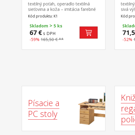
textilný poťah, operadlo textilná
textiln
sieťovina a koža – imitácia farebné
sivá vý
prevedenie čierna chrómovaný kríž,
sedu 3
Kód produktu: K1
Kód pro
hojdací mechanizmus výška sedu
kovový
>
45-51 cm odporúčaná nosnosť do
Skladom
5 ks
Skla
120 kg
67 €
71,5
s DPH
-59%
165,50 € **
-52%
Kniž
Písacie a
regá
PC stoly
pol