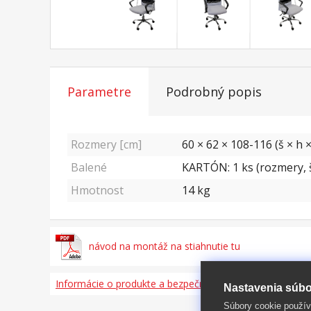
Parametre
Podrobný popis
Rozmery [cm]
60 × 62 × 108-116 (š × h ×
Balené
KARTÓN: 1 ks (rozmery, š
Hmotnost
14
kg
návod na montáž na stiahnutie tu
Informácie o produkte a bezpečnosti
Nastavenia súbo
Súbory cookie použív