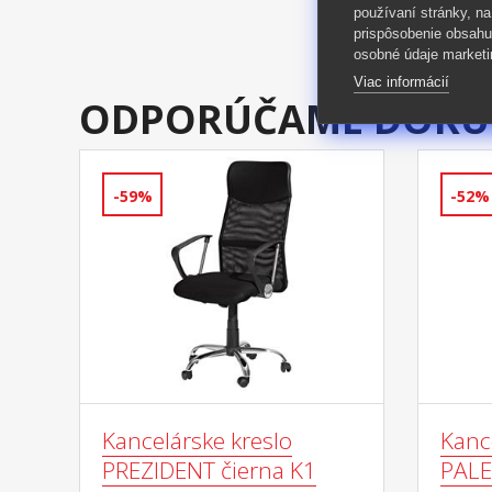
používaní stránky, na
prispôsobenie obsahu
osobné údaje marketi
Viac informácií
ODPORÚČAME DOKÚ
-59%
-52%
Kancelárske kreslo
Kanc
PREZIDENT čierna K1
PAL