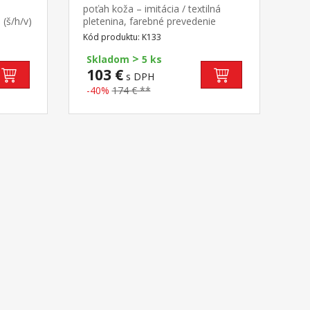
poťah koža – imitácia / textilná
 (š/h/v)
pletenina, farebné prevedenie
dorovné
hnedá / béžová výškovo
Kód produktu: K133
stnenia
nastaviteľné, výška sedu 44-53 cm,
>
avú
šírka sedu 45 cm hojdací
Skladom
5 ks
mechanizmus, kovový
103 €
s DPH
pochrómovaný kríž
-40%
174 € **