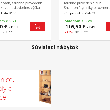
ý poťah, farebné prevedenie
farebné prevedenie dub
škovo nastaviteľné, výška
Shannon štyri niky o rozmere
6-45 cm šírka sedu 41 cm,
48 × 24 × 29 cm stredné vo
duktu: K130
Kód produktu: 254462
 pochrómovaný kríž
police majú 5 možností umie
>
>
montáž možná na pravú aj ľ
dom
5 ks
Skladom
5 ks
stranu
0 €
116,50 €
s DPH
s DPH
152 € **
-42%
201 € **
Súvisiaci nábytok
nice,
ly a
ice