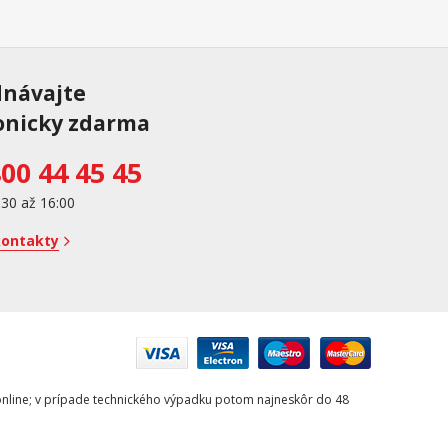
dnávajte
onicky zdarma
00 44 45 45
:30 až 16:00
kontakty
e online; v prípade technického výpadku potom najneskôr do 48