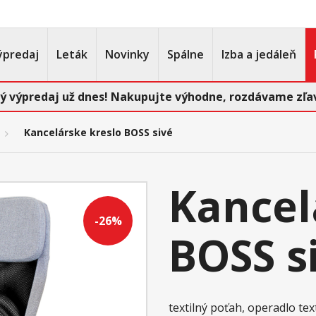
ýpredaj
Leták
Novinky
Spálne
Izba a jedáleň
ý výpredaj už dnes! Nakupujte výhodne, rozdávame zľav
Kancelárske kreslo BOSS sivé
Kancel
-26%
BOSS s
textilný poťah, operadlo tex