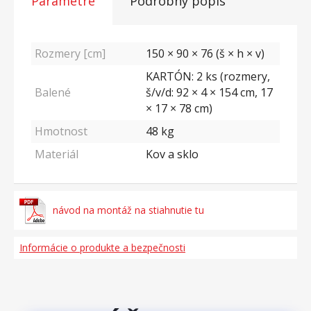
Parametre
Podrobný popis
Rozmery [cm]
150 × 90 × 76 (š × h × v)
KARTÓN: 2 ks (rozmery,
Balené
š/v/d: 92 × 4 × 154 cm, 17
× 17 × 78 cm)
Hmotnost
48
kg
Materiál
Kov a sklo
návod na montáž na stiahnutie tu
Informácie o produkte a bezpečnosti