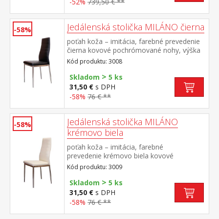
-52%
739,50 € **
76 cm rozmer stoličky (š/h/v) 41 × 40 × 98
cm
Jedálenská stolička MILÁNO čierna
-58%
poťah koža – imitácia, farebné prevedenie
čierna kovové pochrómované nohy, výška
sedu 46 cm
Kód produktu: 3008
>
Skladom
5 ks
31,50 €
s DPH
-58%
76 € **
Jedálenská stolička MILÁNO
-58%
krémovo biela
poťah koža – imitácia, farebné
prevedenie krémovo biela kovové
pochrómované nohy, výška sedu 46 cm
Kód produktu: 3009
>
Skladom
5 ks
31,50 €
s DPH
-58%
76 € **