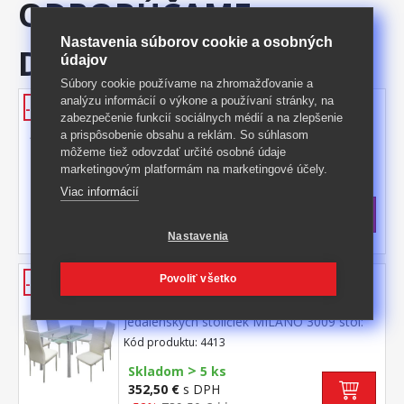
ODPORÚČAME
Nastavenia súborov cookie a osobných
DOKÚPIŤ
údajov
Súbory cookie používame na zhromažďovanie a
analýzu informácií o výkone a používaní stránky, na
Jedálenský stôl GRANADA
-37%
zabezpečenie funkcií sociálnych médií a na zlepšenie
prevedenie v kombinácii kov / číre tvrdené
a prispôsobenie obsahu a reklám. So súhlasom
sklo kovové pochrómované nohy
môžeme tiež odovzdať určité osobné údaje
Kód produktu: 3015
marketingovým platformám na marketingové účely.
Viac informácií
>
Skladom
5 ks
103 €
s DPH
-37%
165 € **
Nastavenia
Jedálenský set VENEZIA 4413
Povoliť všetko
-52%
jedálenský stôl VENEZIA 3007 a 6
jedálenských stoličiek MILÁNO 3009 stôl:
kombinácia kov / tvrdené sklo,
Kód produktu: 4413
pochrómované nohy stolička: poťah koža –
>
imitácia, farebné prevedenie krémovo
Skladom
5 ks
biela kovové pochrómované nohy, výška
352,50 €
s DPH
sedu 46 cm rozmer stola (š/h/v) 150 × 90 ×