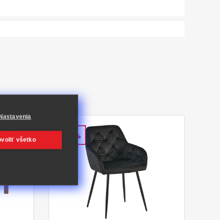
Nastavenia
-48%
voliť všetko