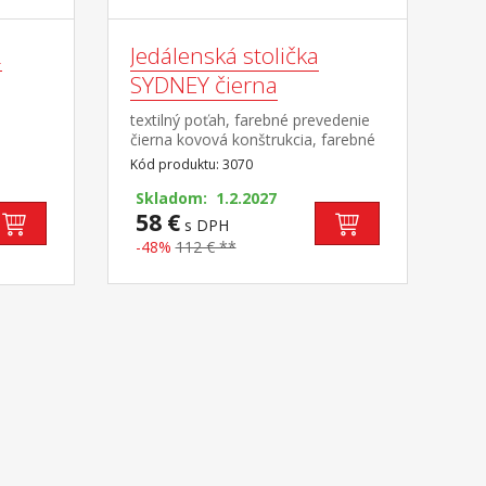
2
Jedálenská stolička
SYDNEY čierna
textilný poťah, farebné prevedenie
čierna kovová konštrukcia, farebné
prevedenie čierna
Kód produktu: 3070
Skladom: 1.2.2027
58 €
s DPH
-48%
112 € **