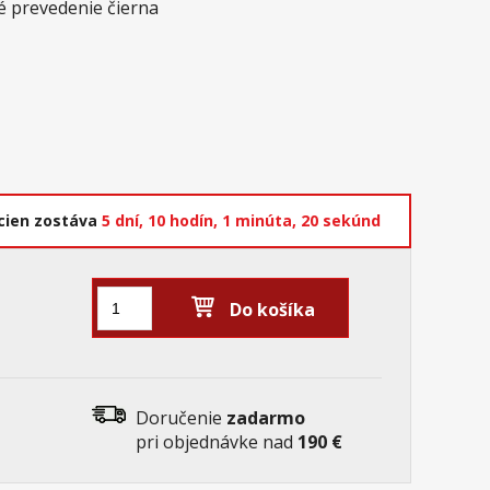
é prevedenie čierna
cien zostáva
5 dní,
10 hodín,
1 minúta,
20 sekúnd
Do košíka
Doručenie
zadarmo
pri objednávke nad
190 €