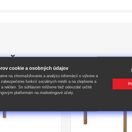
PIŤ
rov cookie a osobných údajov
ame na zhromažďovanie a analýzu informácií o výkone a
-41%
 zabezpečenie funkcií sociálnych médií a na zlepšenie a
Po
 a reklám. So súhlasom môžeme tiež odovzdať určité
ngovým platformám na marketingové účely.