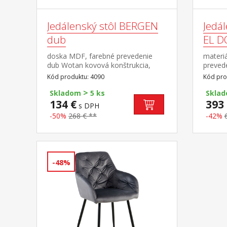
Jedálenský stôl BERGEN
Jedá
dub
EL D
doska MDF, farebné prevedenie
materiá
dub Wotan kovová konštrukcia,
prevede
farebné prevedenie čierna
lakom, 
Kód produktu: 4090
Kód pro
zosta
>
Skladom
5 ks
Skla
134 €
393 
s DPH
-50%
268 € **
-42%
-48%