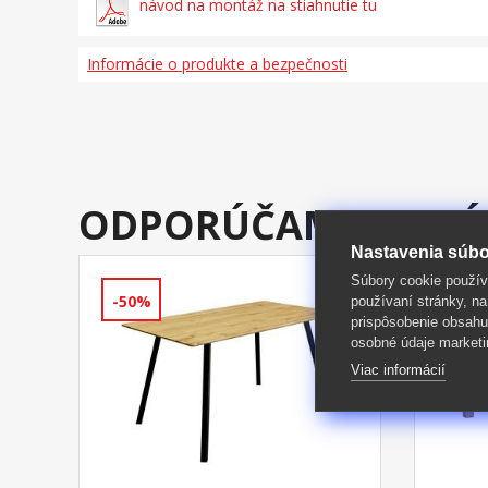
návod na montáž na stiahnutie tu
Informácie o produkte a bezpečnosti
ODPORÚČAME DOKÚ
Nastavenia súbo
Súbory cookie použív
-50%
-42%
používaní stránky, na
prispôsobenie obsahu
osobné údaje marketi
Viac informácií