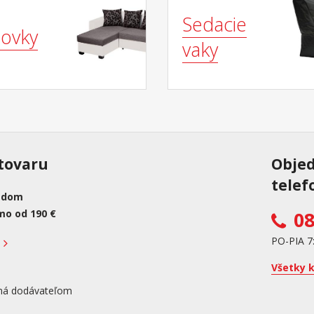
Sedacie
ovky
vaky
tovaru
Obje
telef
adom
mo od 190 €
08
PO-PIA 7
Všetky 
ná dodávateľom