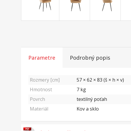
Parametre
Podrobný popis
Rozmery [cm]
57 × 62 × 83 (š × h × v)
Hmotnost
7
kg
Povrch
textilný poťah
Materiál
Kov a sklo