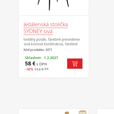
Jedálenská stolička
SYDNEY sivá
textilný poťah, farebné prevedenie
sivá kovová konštrukcia, farebné
prevedenie čierna
Kód produktu: 3071
Skladom: 1.2.2027
58 €
s DPH
-48%
112 € **