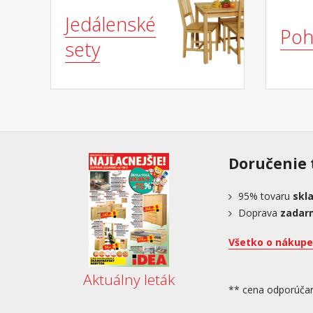
Jedálenské
Poh
sety
Doručenie 
95%
tovaru
skl
Doprava
zadar
Všetko o nákupe
Aktuálny leták
** cena odporúča