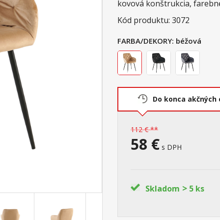
kovová konštrukcia, farebn
Kód produktu: 3072
FARBA/DEKORY:
béžová
Do konca akčných 
112 € **
58 €
s DPH
>
Skladom
5 ks