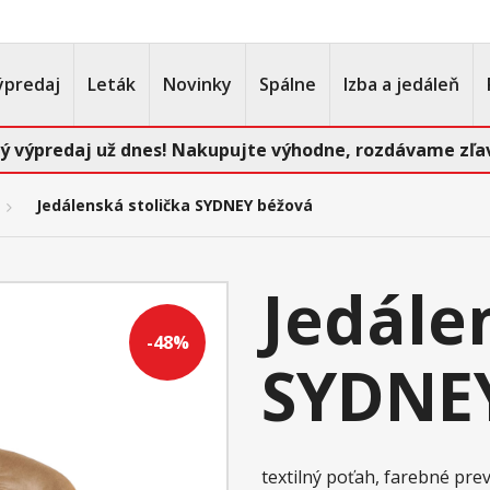
ýpredaj
Leták
Novinky
Spálne
Izba a jedáleň
ý výpredaj už dnes! Nakupujte výhodne, rozdávame zľav
Jedálenská stolička SYDNEY béžová
Jedále
-48%
SYDNE
textilný poťah, farebné pr