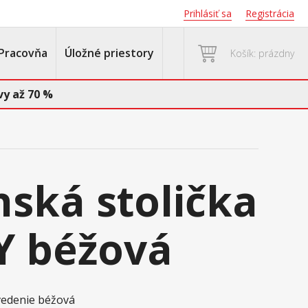
Prihlásiť sa
Registrácia
Pracovňa
Úložné priestory
Košík: prázdny
y až 70 %
nská stolička
Y béžová
evedenie béžová