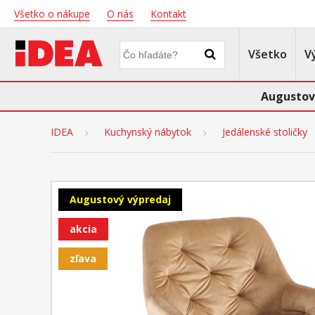
Všetko o nákupe
O nás
Kontakt
Všetko
V
Augustov
IDEA
Kuchynský nábytok
Jedálenské stoličky
Augustový výpredaj
akcia
zľava