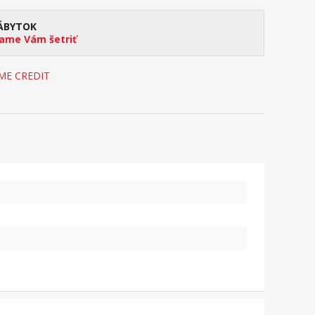
ÁBYTOK
me Vám šetriť
OME CREDIT