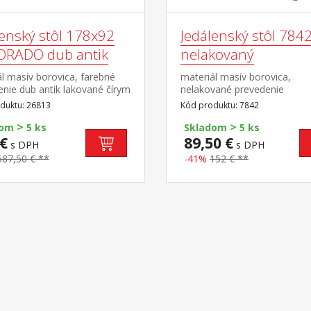
lenský stôl 178x92
Jedálenský stôl 784
ORADO dub antik
nelakovaný
l masív borovica, farebné
materiál masív borovica,
nie dub antik lakované čírym
nelakované prevedenie
vlis drevenej štruktúry súčasť
duktu: 26813
Kód produktu: 7842
vy EL DORADO
>
>
dom
5 ks
Skladom
5 ks
€
89,50 €
s DPH
s DPH
687,50 € **
-41%
152 € **