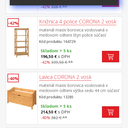
187,50 €
s DPH
-42%
326 € **
Knižnica 4 police CORONA 2 vosk
-42%
materiál masív borovica voskovaná v
medovom odtieni štyri police súčasť
zostavy Corona 2
Kód produktu: 164729
>
Skladom
5 ks
196,50 €
s DPH
-42%
339,50 € **
Lavica CORONA 2 vosk
-40%
materiál masív borovica voskovaná v
medovom odtieni výška sedu 44 cm súčasť
zostavy Corona 2
Kód produktu: 13285
>
Skladom
5 ks
214,50 €
s DPH
-40%
362 € **