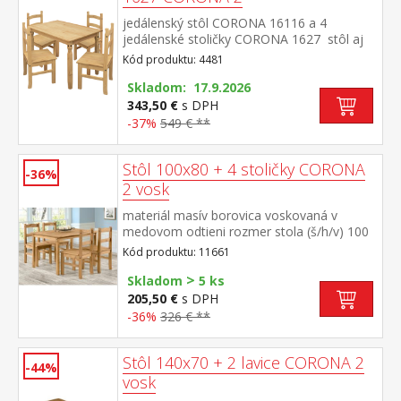
jedálenský stôl CORONA 16116 a 4
jedálenské stoličky CORONA 1627 stôl aj
stolička materiál masív borovica voskovaná
Kód produktu: 4481
v medovom odtieni rozmer stola (š/h/v)
118 × 79 × 75 cm rozmer stoličky (š/h/v) 42
Skladom: 17.9.2026
× 47 × 100 cm súčasť zostavy Corona 2
343,50 €
s DPH
-37%
549 € **
Stôl 100x80 + 4 stoličky CORONA
-36%
2 vosk
materiál masív borovica voskovaná v
medovom odtieni rozmer stola (š/h/v) 100
× 80 × 75 cm súčasť zostavy Corona 2
Kód produktu: 11661
>
Skladom
5 ks
205,50 €
s DPH
-36%
326 € **
Stôl 140x70 + 2 lavice CORONA 2
-44%
vosk