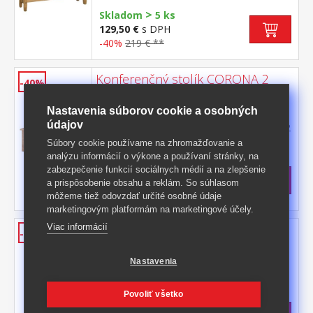
>
Skladom
5 ks
129,50 €
s DPH
-40%
219 € **
Konferenčný stolík CORONA 2
-40%
vosk
Nastavenia súborov cookie a osobných
materiál masív borovica voskovaná v
údajov
medovom odtieni súčasť zostavy Corona 2
Súbory cookie používame na zhromažďovanie a
Kód produktu: 163913
analýzu informácií o výkone a používaní stránky, na
>
Skladom
5 ks
zabezpečenie funkcií sociálnych médií a na zlepšenie
156,50 €
s DPH
a prispôsobenie obsahu a reklám. So súhlasom
-40%
263 € **
môžeme tiež odovzdať určité osobné údaje
marketingovým platformám na marketingové účely.
Viac informácií
Knižnica 3 police CORONA 2 vosk
-42%
materiál masív borovica voskovaná v
Nastavenia
medovom odtieni tri police súčasť zostavy
Corona 2
Kód produktu: 164721
Povoliť všetko
>
Skladom
5 ks