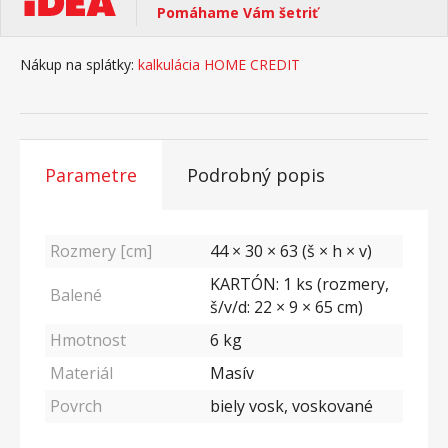
Pomáhame Vám šetriť
Nákup na splátky:
kalkulácia HOME CREDIT
Parametre
Podrobný popis
Rozmery [cm]
44 × 30 × 63 (š × h × v)
KARTÓN: 1 ks (rozmery,
Balené
š/v/d: 22 × 9 × 65 cm)
Hmotnost
6
kg
Materiál
Masív
Povrch
biely vosk, voskované