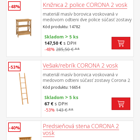
Knižnica 2 police CORONA 2 vosk
-48%
materiál masív borovica voskovaná v
medovom odtieni dve police súčasť zostavy
Corona 2
Kód produktu: 14782
>
Skladom
5 ks
147,50 €
s DPH
-48%
285,50 € **
Vešiak/rebrík CORONA 2 vosk
-53%
materiál masív borovica voskovaná v
medovom odtieni súčasť zostavy Corona 2
Kód produktu: 16654
>
Skladom
5 ks
67 €
s DPH
-53%
143 € **
Predsieňová stena CORONA 2
-40%
vosk