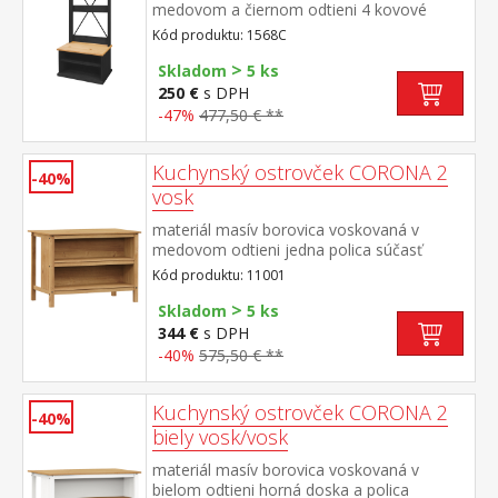
medovom a čiernom odtieni 4 kovové
háčiky, 2 otvorené police na topánky výška
Kód produktu: 1568C
sedu lavice 45 cm súčasť zostavy Corona 2
>
Skladom
5 ks
250 €
s DPH
-47%
477,50 € **
Kuchynský ostrovček CORONA 2
-40%
vosk
materiál masív borovica voskovaná v
medovom odtieni jedna polica súčasť
zostavy Corona 2
Kód produktu: 11001
>
Skladom
5 ks
344 €
s DPH
-40%
575,50 € **
Kuchynský ostrovček CORONA 2
-40%
biely vosk/vosk
materiál masív borovica voskovaná v
bielom odtieni horná doska a polica