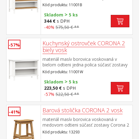
voskovaná v medovom odtieni jedna
Kód produktu: 11001B
polica súčasť zostavy Corona 2
>
Skladom
5 ks
344 €
s DPH
-40%
575,50 € **
Kuchynský ostrovček CORONA 2
-57%
biely vosk
materiál masív borovica voskovaná v
bielom odtieni jedna polica súčasť zostavy
Corona 2
Kód produktu: 11001W
>
Skladom
5 ks
223,50 €
s DPH
-57%
522,50 € **
Barová stolička CORONA 2 vosk
-41%
materiál masív borovica voskovaná v
medovom odtieni súčasť zostavy Corona 2
Kód produktu: 13293