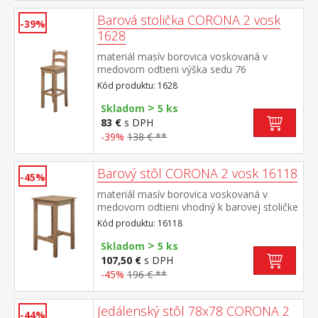
Barová stolička CORONA 2 vosk
-39%
1628
materiál masív borovica voskovaná v
medovom odtieni výška sedu 76
cm vhodná k barovému stolu CORONA 2
Kód produktu: 1628
vosk 16118 súčasť zostavy Corona 2
>
Skladom
5 ks
83 €
s DPH
-39%
138 € **
Barový stôl CORONA 2 vosk 16118
-45%
materiál masív borovica voskovaná v
medovom odtieni vhodný k barovej stoličke
CORONA 2 vosk 1628 súčasť zostavy
Kód produktu: 16118
Corona 2
>
Skladom
5 ks
107,50 €
s DPH
-45%
196 € **
Jedálenský stôl 78x78 CORONA 2
-44%