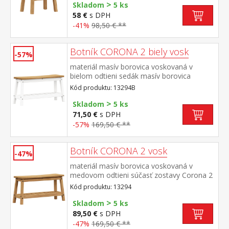
>
Skladom
5 ks
58 €
s DPH
-41%
98,50 € **
Botník CORONA 2 biely vosk
-57%
materiál masív borovica voskovaná v
bielom odtieni sedák masív borovica
voskovaná v medovom odtieni súčasť
Kód produktu: 13294B
zostavy Corona 2 biela
>
Skladom
5 ks
71,50 €
s DPH
-57%
169,50 € **
Botník CORONA 2 vosk
-47%
materiál masív borovica voskovaná v
medovom odtieni súčasť zostavy Corona 2
Kód produktu: 13294
>
Skladom
5 ks
89,50 €
s DPH
-47%
169,50 € **