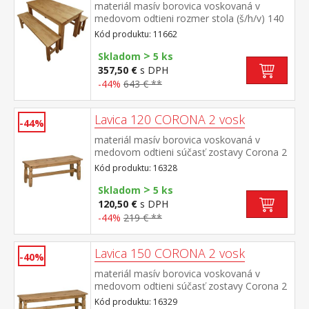
materiál masív borovica voskovaná v
medovom odtieni rozmer stola (š/h/v) 140
× 70 × 76 cm rozmer lavice (š/h/v) 140 × 32
Kód produktu: 11662
× 46 cm súčasť zostavy Corona 2
>
Skladom
5 ks
357,50 €
s DPH
-44%
643 € **
Lavica 120 CORONA 2 vosk
-44%
materiál masív borovica voskovaná v
medovom odtieni súčasť zostavy Corona 2
Kód produktu: 16328
>
Skladom
5 ks
120,50 €
s DPH
-44%
219 € **
Lavica 150 CORONA 2 vosk
-40%
materiál masív borovica voskovaná v
medovom odtieni súčasť zostavy Corona 2
Kód produktu: 16329