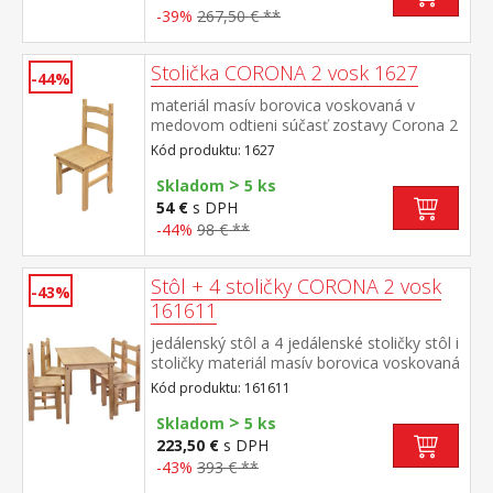
-39%
267,50 € **
Stolička CORONA 2 vosk 1627
-44%
materiál masív borovica voskovaná v
medovom odtieni súčasť zostavy Corona 2
Kód produktu: 1627
>
Skladom
5 ks
54 €
s DPH
-44%
98 € **
Stôl + 4 stoličky CORONA 2 vosk
-43%
161611
jedálenský stôl a 4 jedálenské stoličky stôl i
stoličky materiál masív borovica voskovaná
v medovom odtieni rozmer stola (š/h/v)
Kód produktu: 161611
108 × 65 × 76 cm, rozmer stoličky (š/h/v) 39
>
× 42 × 93 cm súčasť zostavy Corona 2
Skladom
5 ks
223,50 €
s DPH
-43%
393 € **