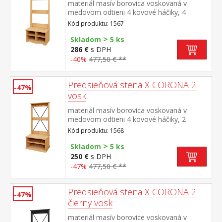
materiál masív borovica voskovaná v
medovom odtieni 4 kovové háčiky, 4
otvorené police na topánky výška sedu
Kód produktu: 1567
lavice 45 cm súčasť zostavy Corona 2
>
Skladom
5 ks
286 €
s DPH
-40%
477,50 € **
Predsieňová stena X CORONA 2
-47%
vosk
materiál masív borovica voskovaná v
medovom odtieni 4 kovové háčiky, 2
otvorené police na topánky výška sedu
Kód produktu: 1568
lavice 45 cm súčasť zostavy Corona 2
>
Skladom
5 ks
250 €
s DPH
-47%
477,50 € **
Predsieňová stena X CORONA 2
-47%
čierny vosk
materiál masív borovice voskovaná v