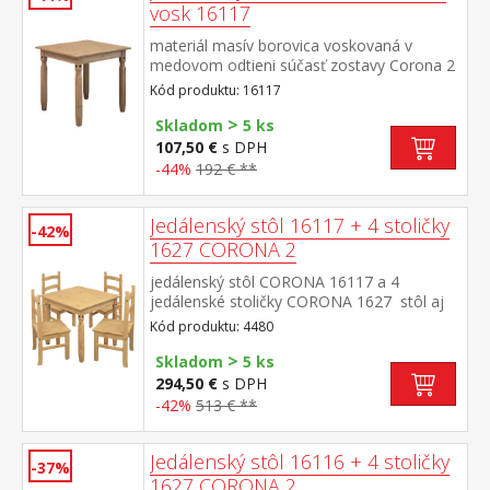
vosk 16117
materiál masív borovica voskovaná v
medovom odtieni súčasť zostavy Corona 2
Kód produktu: 16117
>
Skladom
5 ks
107,50 €
s DPH
-44%
192 € **
Jedálenský stôl 16117 + 4 stoličky
-42%
1627 CORONA 2
jedálenský stôl CORONA 16117 a 4
jedálenské stoličky CORONA 1627 stôl aj
stolička materiál masív borovica voskovaná
Kód produktu: 4480
v medovom odtieni rozmer stola (š/h/v) 78
>
× 78 × 75 cm rozmer stoličky (š/h/v) 42 × 47
Skladom
5 ks
× 100 cm súčasť zostavy Corona 2
294,50 €
s DPH
-42%
513 € **
Jedálenský stôl 16116 + 4 stoličky
-37%
1627 CORONA 2