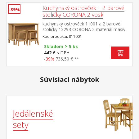
Kuchynský ostrovček + 2 barové
-39%
stoličky CORONA 2 vosk
kuchynský ostrovček 11001 a 2 barové
stoličky 13293 CORONA 2 materiál masív
borovica voskovaná v medovom
Kód produktu: 811001
odtieni rozmer ostrovčeka (š/h/v) 126 × 77
>
× 91 cm, 1 polica rozmer barovej stoličky
Skladom
5 ks
(š/h/v) 44 × 30 × 63 cm súčasť zostavy
442 €
s DPH
Corona 2
-39%
736,50 € **
Súvisiaci nábytok
Jedálenské
sety