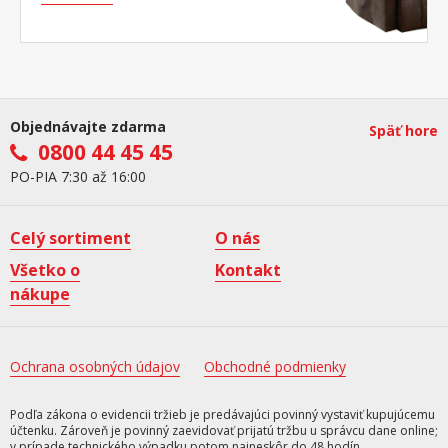
Objednávajte zdarma
Späť hore
0800 44 45 45
PO-PIA 7:30 až 16:00
Celý sortiment
O nás
Všetko o
Kontakt
nákupe
Ochrana osobných údajov
Obchodné podmienky
Podľa zákona o evidencii tržieb je predávajúci povinný vystaviť kupujúcemu
účtenku. Zároveň je povinný zaevidovať prijatú tržbu u správcu dane online;
v prípade technického výpadku potom najneskôr do 48 hodín.