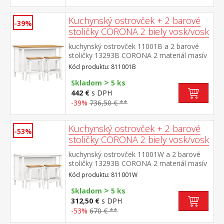
Kuchynský ostrovček + 2 barové
-39%
stoličky CORONA 2 biely vosk/vosk
kuchynský ostrovček 11001B a 2 barové
stoličky 13293B CORONA 2 materiál masív
borovica voskovaná v bielom a medovom
Kód produktu: 811001B
odtieni rozmer ostrovčeka (š/h/v) 126 × 77
>
× 91 cm, 1 polica rozmer barovej stoličky
Skladom
5 ks
(š/h/v) 44 × 30 × 63 cm súčasť zostavy
442 €
s DPH
Corona 2
-39%
736,50 € **
Kuchynský ostrovček + 2 barové
-53%
stoličky CORONA 2 biely vosk/vosk
kuchynský ostrovček 11001W a 2 barové
stoličky 13293B CORONA 2 materiál masív
borovica voskovaná v bielom a medovom
Kód produktu: 811001W
odtieni rozmer ostrovčeka (š/h/v) 126 × 77
>
× 91 cm, 1 polica rozmer barovej stoličky
Skladom
5 ks
(š/h/v) 44 × 30 × 63 cm súčasť zostavy
312,50 €
s DPH
Corona 2
-53%
670 € **