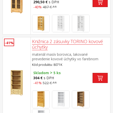
290,50 €
s DPH
-40%
487 € **
Knižnica 2 zásuvky TORINO kovové
-41%
úchytky
materiál masív borovica, lakované
prevedenie kovové úchytky vo farebnom
prevedení černená mosadz tri police, dve
Kód produktu: 8071K
zásuvky s kovovými pojazdmi
>
Skladom
5 ks
304 €
s DPH
-41%
522 € **