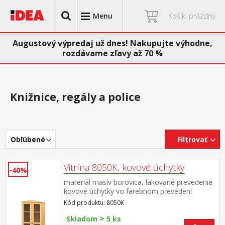
Menu
Košík: prázdny
Augustový výpredaj už dnes! Nakupujte výhodne,
rozdávame zľavy až 70 %
Knižnice, regály a police
Obľúbené
Filtrovať
Vitrína 8050K, kovové úchytky
-40%
materiál masív borovica, lakované prevedenie
kovové úchytky vo farebnom prevedení
černená mosadz široká zásuvka s kovovými
Kód produktu: 8050K
pojazdmi, 2 presklené dvere 2 variabilné a 1
>
pevná polica
Skladom
5 ks