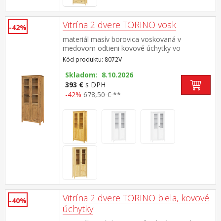
Vitrína 2 dvere TORINO vosk
-42%
materiál masív borovica voskovaná v
medovom odtieni kovové úchytky vo
farebnom prevedení černená mosadz dvoje
Kód produktu: 8072V
čiastočne presklené dvere, štyri police
Skladom: 8.10.2026
393 €
s DPH
-42%
678,50 € **
Vitrína 2 dvere TORINO biela, kovové
-40%
úchytky