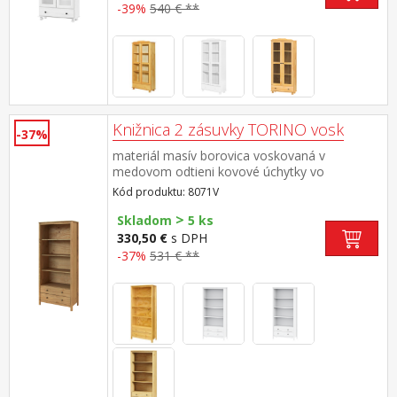
-39%
540 € **
Knižnica 2 zásuvky TORINO vosk
-37%
materiál masív borovica voskovaná v
medovom odtieni kovové úchytky vo
farebnom prevedení černená mosadz tri
Kód produktu: 8071V
police, dve zásuvky s kovovými pojazdmi
>
Skladom
5 ks
330,50 €
s DPH
-37%
531 € **