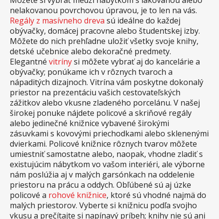
Môžete si vybrať medzi nábytkom s lakovanou alebo
nelakovanou povrchovou úpravou, je to len na vás.
Regály z masívneho dreva
sú ideálne do každej
obývačky, domácej pracovne alebo študentskej izby.
Môžete do nich prehľadne uložiť všetky svoje knihy,
detské učebnice alebo dekoračné predmety.
Elegantné
vitríny
si môžete vybrať aj do kancelárie a
obývačky; ponúkame ich v rôznych tvaroch a
nápaditých dizajnoch. Vitrína vám poskytne dokonalý
priestor na prezentáciu vašich cestovateľských
zážitkov alebo vkusne zladeného porcelánu. V našej
širokej ponuke nájdete policové a skriňové regály
alebo jedinečné knižnice vybavené širokými
zásuvkami s kovovými priechodkami alebo sklenenými
dvierkami. Policové knižnice rôznych tvarov môžete
umiestniť samostatne alebo, naopak, vhodne zladiť s
existujúcim nábytkom vo vašom interiéri, ale výborne
nám poslúžia aj v malých garsónkach na oddelenie
priestoru na prácu a oddych. Obľúbené sú aj úzke
policové a
rohové knižnice
, ktoré sú vhodné najmä do
malých priestorov. Vyberte si knižnicu podľa svojho
vkusu a prečítajte si napínavý príbeh; knihy nie sú ani