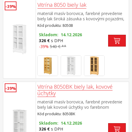
Vitrína 8050 biely lak
-39%
materiál masív borovica, farebné prevedenie
biely lak široká zásuvka s kovovými pojazdmi,
2 presklené dvere 2 variabilné a 1 pevná polica
Kód produktu: 8050B
Skladom: 14.12.2026
326 €
s DPH
-39%
540 € **
Vitrína 8050BK biely lak, kovové
-39%
úchytky
materiál masív borovica, farebné prevedenie
biely lak kovové úchytky vo farebnom
prevedení černená mosadz široká zásuvka s
Kód produktu: 8050BK
kovovými pojazdmi, 2 presklené dvere 2
variabilné a 1 pevná polica
Skladom: 14.12.2026
326 €
s DPH