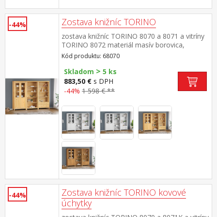
Zostava knižníc TORINO
-44%
zostava knižníc TORINO 8070 a 8071 a vitríny
TORINO 8072 materiál masív borovica,
lakované prevedenie knižnica 8070: štyri
Kód produktu: 68070
police knižnica 8071: tri police, dve zásuvky s
>
kovovými pojazdmi vitrína 8072: dvoje
Skladom
5 ks
čiastočne presklené dvere, štyri police rozmer
883,50 €
s DPH
knižnice 8070 (š/h/v) 85 × 37 × 190 cm rozmer
-44%
1 598 € **
knižnice 8071 (š/h/v) 85 × 37 × 190 cm rozmer
vitríny 8072 (š/h/v) 85 × 37 × 190 cm
Zostava knižníc TORINO kovové
-44%
úchytky