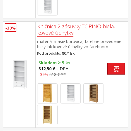
Knižnica 2 zásuvky TORINO biela,
-39%
kovové úchytky
materiál masív borovica, farebné prevedenie
biely lak kovové úchytky vo farebnom
prevedení černená mosadz tri police, dve
Kód produktu: 8071BK
zásuvky s kovovými pojazdmi
>
Skladom
5 ks
312,50 €
s DPH
-39%
518 € **