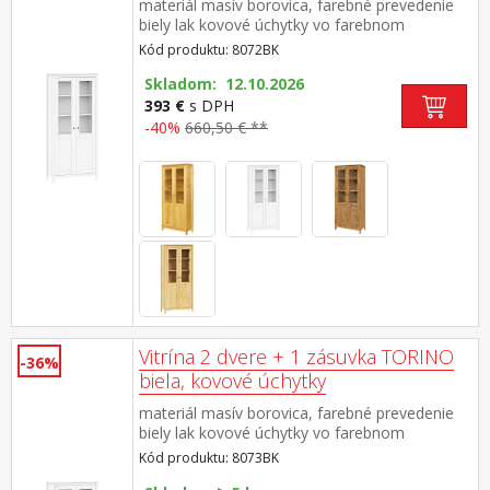
materiál masív borovica, farebné prevedenie
biely lak kovové úchytky vo farebnom
prevedení černená mosadz dvoje čiastočne
Kód produktu: 8072BK
presklené dvere, štyri police
Skladom: 12.10.2026
393 €
s DPH
-40%
660,50 € **
Vitrína 2 dvere + 1 zásuvka TORINO
-36%
biela, kovové úchytky
materiál masív borovica, farebné prevedenie
biely lak kovové úchytky vo farebnom
prevedení černená mosadz dvoje čiastočne
Kód produktu: 8073BK
presklené dvere, tri police jedna zásuvka s