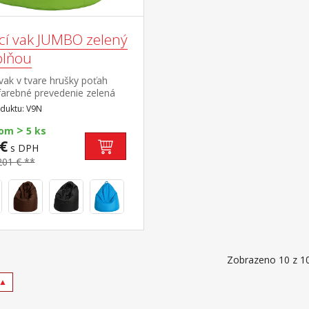
cí vak JUMBO zelený
plňou
vak v tvare hrušky poťah
farebné prevedenie zelená
guličkami z polystyrolu,
duktu: V9N
áplne 400 l zipsový uzáver,
>
možné dopĺňať alebo
dom
5 ks
ať cena vrátane náplne
€
s DPH
201 € **
Zobrazeno 10 z 1
 ▲