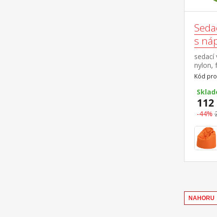
Seda
s ná
sedací 
nylon, 
plnený 
Kód pro
obsah n
náplň 
Skla
odober
112 
-44%
NAHORU