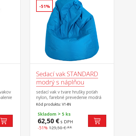
-51%
Sedací vak STANDARD
modrý s náplňou
 vakov
sedací vak v tvare hrušky poťah
balenie
nylon, farebné prevedenie modrá
plnený guličkami z polystyrolu,
Kód produktu: V14N
obsah náplne 150 l zipsový uzáver,
>
náplň možné dopĺňať alebo
Skladom
5 ks
odoberať cena vrátane náplne
62,50 €
s DPH
-51%
129,50 € **