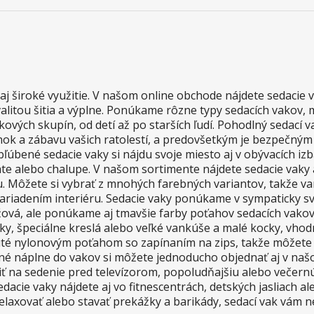
aj široké využitie. V našom online obchode nájdete sedacie 
alitou šitia a výplne. Ponúkame rôzne typy sedacích vakov, 
ových skupín, od detí až po starších ľudí. Pohodlný sedací v
inok a zábavu vašich ratolestí, a predovšetkým je bezpečným
bľúbené sedacie vaky si nájdu svoje miesto aj v obývacích iz
ate alebo chalupe. V našom sortimente nájdete sedacie vaky 
u. Môžete si vybrať z mnohých farebných variantov, takže v
zariadením interiéru. Sedacie vaky ponúkame v sympaticky sv
nžová, ale ponúkame aj tmavšie farby poťahov sedacích vako
ušky, špeciálne kreslá alebo veľké vankúše a malé kocky, vho
nuté nylonovým poťahom so zapínaním na zips, takže môžete
dné náplne do vakov si môžete jednoducho objednať aj v naš
ť na sedenie pred televízorom, popoludňajšiu alebo večernú
dacie vaky nájdete aj vo fitnescentrách, detských jasliach al
, relaxovať alebo stavať prekážky a barikády, sedací vak vám 