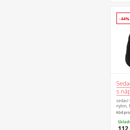
-44%
Seda
s ná
sedací 
nylon, 
plnený 
Kód pro
obsah n
náplň 
Skla
odober
112 