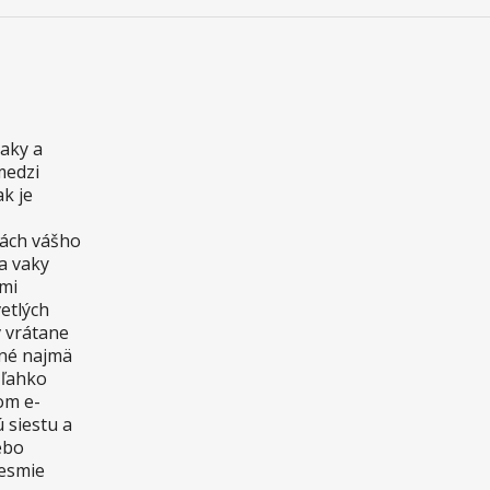
vaky a
medzi
ak je
bách vášho
a vaky
ami
etlých
v vrátane
dné najmä
 ľahko
om e-
 siestu a
ebo
nesmie