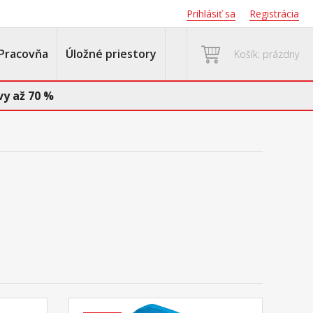
Prihlásiť sa
Registrácia
Pracovňa
Úložné priestory
Košík: prázdny
y až 70 %