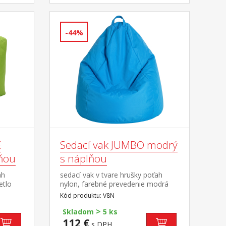
-44%
E
Sedací vak JUMBO modrý
lňou
s náplňou
ah
sedací vak v tvare hrušky poťah
etlo
nylon, farebné prevedenie modrá
plnený guličkami z polystyrolu,
Kód produktu: V8N
0 l
obsah náplne 400 l zipsový uzáver,
>
náplň možné dopĺňať alebo
Skladom
5 ks
a
odoberať cena vrátane náplne
112 €
s DPH