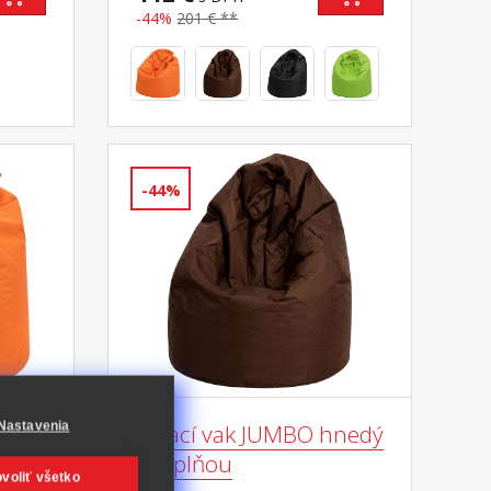
-44%
201 € **
-44%
Nastavenia
Sedací vak JUMBO hnedý
s náplňou
voliť všetko