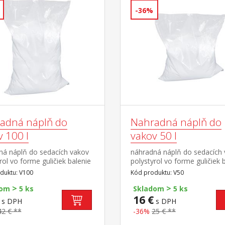
-36%
adná náplň do
Nahradná náplň do
 100 l
vakov 50 l
ná náplň do sedacích vakov
náhradná náplň do sedacích
rol vo forme guličiek balenie
polystyrol vo forme guličiek 
rov
50 litrov
duktu: V100
Kód produktu: V50
>
>
dom
5 ks
Skladom
5 ks
16 €
s DPH
s DPH
42 € **
-36%
25 € **