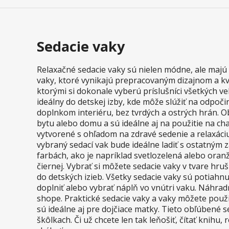
Sedacie vaky
Relaxačné sedacie vaky sú nielen módne, ale majú 
vaky, ktoré vynikajú prepracovaným dizajnom a kv
ktorými si dokonale vyberú príslušníci všetkých vek
ideálny do detskej izby, kde môže slúžiť na odpoč
doplnkom interiéru, bez tvrdých a ostrých hrán. O
bytu alebo domu a sú ideálne aj na použitie na ch
vytvorené s ohľadom na zdravé sedenie a relaxáci
vybraný sedací vak bude ideálne ladiť s ostatným 
farbách, ako je napríklad svetlozelená alebo ora
čiernej. Vybrať si môžete sedacie vaky v tvare hr
do detských izieb. Všetky sedacie vaky sú potiah
doplniť alebo vybrať náplň vo vnútri vaku. Náhra
shope. Praktické sedacie vaky a vaky môžete použi
sú ideálne aj pre dojčiace matky. Tieto obľúbené se
škôlkach. Či už chcete len tak leňošiť, čítať knihu