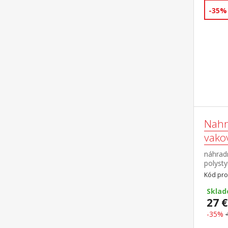
-35%
Nahr
vakov
náhrad
polysty
100 lit
Kód pro
Skla
27 €
-35%