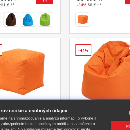
vrátane náplne
201 € **
-34%
58 € **
-44%
rov cookie a osobných údajov
cí taburet CUBE
Sedací vak JUMBO
ame na zhromažďovanie a analýzu informácií o výkone a
žový s náplňou
oranžový s náplňou
 zabezpečenie funkcií sociálnych médií a na zlepšenie a
Po
 a reklám. So súhlasom môžeme tiež odovzdať určité