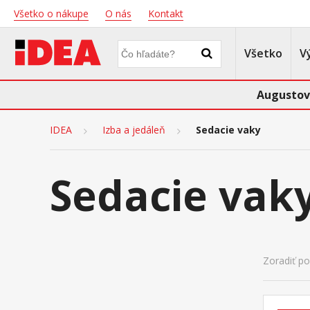
Všetko o nákupe
O nás
Kontakt
Všetko
V
Augustov
IDEA
Izba a jedáleň
Sedacie vaky
Sedacie vak
Zoradiť po