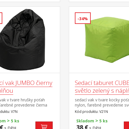
-34%
cí vak JUMBO čierny
Sedací taburet CUB
plňou
světlo zelený s náp
vak v tvare hrušky poťah
sedací vak v tvare kocky poť
farebné prevedenie čierna
nylon, farebné prevedenie sv
guličkami z polystyrolu,
zelená plnený guličkami z
duktu: V7N
Kód produktu: V21N
áplne 400 l zipsový uzáver,
polystyrolu, obsah náplne 10
>
>
možné dopĺňať alebo
zipsový uzáver, náplň možné
dom
5 ks
Skladom
5 ks
ať cena vrátane náplne
dopĺňať alebo odoberať cen
€
38 €
s DPH
s DPH