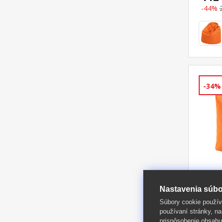
-44%
-34%
Nastavenia súbo
Seda
Súbory cookie použív
oran
používaní stránky, na
prispôsobenie obsahu