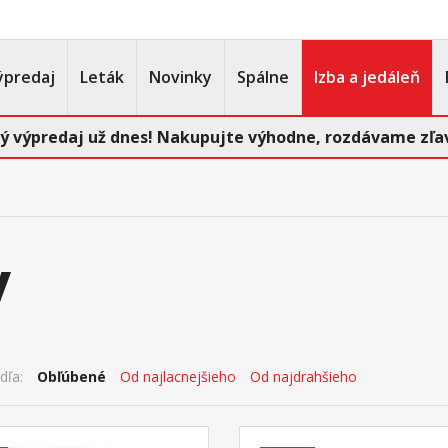
ýpredaj
Leták
Novinky
Spálne
Izba a jedáleň
ý výpredaj už dnes! Nakupujte výhodne, rozdávame zľav
y
dľa:
Obľúbené
Od najlacnejšieho
Od najdrahšieho