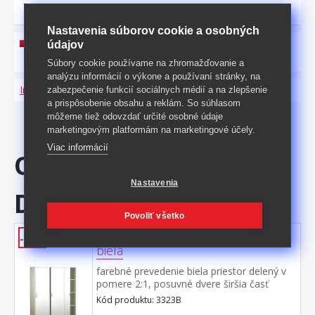
Nastavenia súborov cookie a osobných
údajov
návod na montáž na stiahnutie tu
Súbory cookie používame na zhromažďovanie a
analýzu informácií o výkone a používaní stránky, na
Informácie o produkte a bezpečnosti
zabezpečenie funkcií sociálnych médií a na zlepšenie
a prispôsobenie obsahu a reklám. So súhlasom
môžeme tiež odovzdať určité osobné údaje
marketingovým platformám na marketingové účely.
Viac informácií
ODPORÚČAME
Nastavenia
DOKÚPIŤ
Povoliť všetko
Skriňa s posuvnými dverami 3323
-44%
biela
farebné prevedenie biela priestor delený v
pomere 2:1, posuvné dvere širšia časť
šatníková tyč, užšia časť 3 variabilné
Kód produktu: 3323B
police odporúčaný nadstavec 3223B