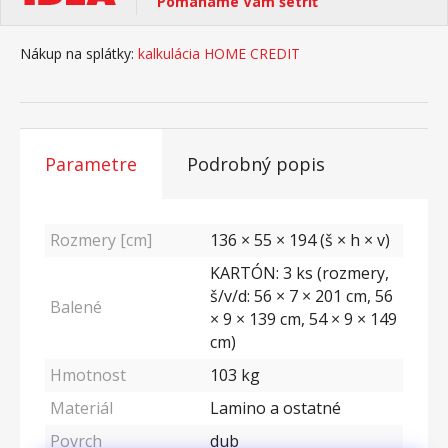
Pomáhame Vám šetriť
Nákup na splátky:
kalkulácia HOME CREDIT
Parametre
Podrobný popis
Rozmery [cm]
136 × 55 × 194 (š × h × v)
KARTÓN: 3 ks (rozmery,
š/v/d: 56 × 7 × 201 cm, 56
Balené
× 9 × 139 cm, 54 × 9 × 149
cm)
Hmotnost
103
kg
Materiál
Lamino a ostatné
Povrch
dub