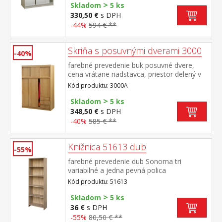
>
Skladom
5 ks
330,50 €
s DPH
-44%
594 € **
Skriňa s posuvnými dverami 3000
-40%
farebné prevedenie buk posuvné dvere,
cena vrátane nadstavca, priestor delený v
pomere 2:1 širšia časť šatníková tyč, užšia
Kód produktu: 3000A
časť 2 variabilné police, 3 zásuvky s
>
kovovými pojazdmi
Skladom
5 ks
348,50 €
s DPH
-40%
585 € **
Knižnica 51613 dub
-55%
farebné prevedenie dub Sonoma tri
variabilné a jedna pevná polica
Kód produktu: 51613
>
Skladom
5 ks
36 €
s DPH
-55%
80,50 € **