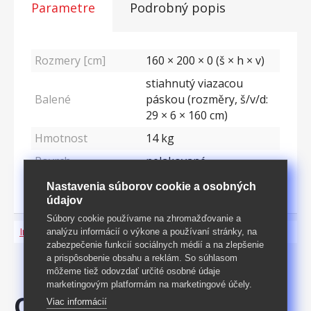
Parametre
Podrobný popis
Rozmery [cm]
160 × 200 × 0 (š × h × v)
stiahnutý viazacou
Balené
páskou (rozměry, š/v/d:
29 × 6 × 160 cm)
Hmotnost
14
kg
Povrch
nelakované
Materiál
Masív
Nastavenia súborov cookie a osobných
údajov
Súbory cookie používame na zhromažďovanie a
Informácie o produkte a bezpečnosti
analýzu informácií o výkone a používaní stránky, na
zabezpečenie funkcií sociálnych médií a na zlepšenie
a prispôsobenie obsahu a reklám. So súhlasom
môžeme tiež odovzdať určité osobné údaje
marketingovým platformám na marketingové účely.
ODPORÚČAME
Viac informácií