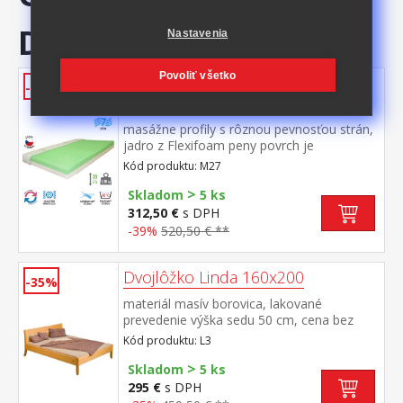
DOKÚPIŤ
Nastavenia
Povoliť všetko
Matrac s poťahom IDEA PARTNER
-39%
160x200x20 M27
masážne profily s rôznou pevnosťou strán,
jadro z Flexifoam peny povrch je
vyprofilovaný do 7 anatomických zón na
Kód produktu: M27
oboch stranách tvrdá (biela) a mäkká
>
(svetlo zelená) strana vhodný pre všetky
Skladom
5 ks
typy roštov vhodný pre alergikov, poťah
312,50 €
s DPH
snímateľný a prateľný do 60 °C
-39%
520,50 € **
odporúčaná nosnosť do 130 kg
Dvojlôžko Linda 160x200
-35%
materiál masív borovica, lakované
prevedenie výška sedu 50 cm, cena bez
roštu a matraca odporúčaný rozmer
Kód produktu: L3
matraca 160 × 200 cm alebo 2 kusy 80 ×
>
200 cm a rošt R2 vhodný doplnok úložný
Skladom
5 ks
priestor 8009
295 €
s DPH