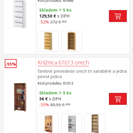
Kód produktu: 8048B
>
Skladom
5 ks
129,50 €
s DPH
-52%
272 € **
Knižnica 61613 orech
-55%
farebné prevedenie orech tri variabilné a jedna
pevná polica
Kód produktu: 61613
>
Skladom
5 ks
36 €
s DPH
-55%
80,50 € **