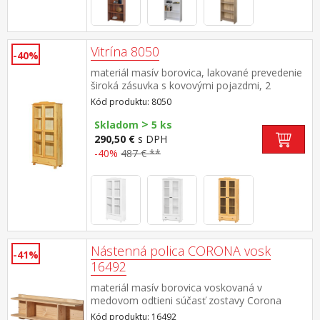
Vitrína 8050
-40%
materiál masív borovica, lakované prevedenie
široká zásuvka s kovovými pojazdmi, 2
presklené dvere 2 variabilné a 1 pevná polica
Kód produktu: 8050
>
Skladom
5 ks
290,50 €
s DPH
-40%
487 € **
Nástenná polica CORONA vosk
-41%
16492
materiál masív borovica voskovaná v
medovom odtieni súčasť zostavy Corona
Kód produktu: 16492