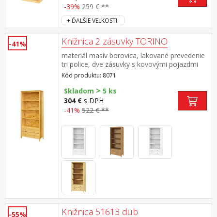
-39%
259 € **
+ ĎALŠIE VEĽKOSTI
Knižnica 2 zásuvky TORINO
-41%
materiál masív borovica, lakované prevedenie
tri police, dve zásuvky s kovovými pojazdmi
Kód produktu: 8071
>
Skladom
5 ks
304 €
s DPH
-41%
522 € **
Knižnica 51613 dub
-55%