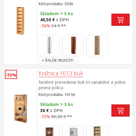
Kód produktu: 320A
>
Skladom
5 ks
40,50 €
s DPH
-56%
94 € **
+ ĎALŠIE VEĽKOSTI
Knižnica 1613 buk
-55%
farebné prevedenie buk tri variabilné a jedna
pevná polica
Kód produktu: 1613A
>
Skladom
5 ks
36 €
s DPH
-55%
80,50 € **