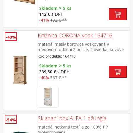
>
Skladom
5 ks
112 €
s DPH
-41%
192 € **
Knižnica CORONA vosk 164716
-40%
materiál masív borovica voskovaná v
medovom odtieni 2 police, 2 dvierka, kovové
ozdobné úchytky súčasť zostavy Corona
Kód produktu: 164716
>
Skladom
5 ks
339,50 €
s DPH
-40%
567 € **
Skladací box ALFA 1 džungľa
-54%
materiál netkaná textília zo 100% PP
(polypropylén)