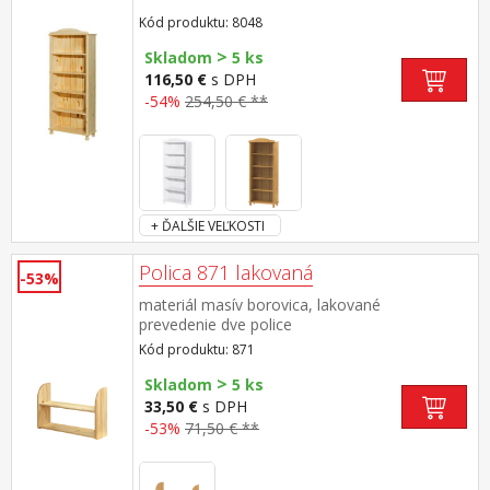
Kód produktu: 8048
>
Skladom
5 ks
116,50 €
s DPH
-54%
254,50 € **
+ ĎALŠIE VEĽKOSTI
Polica 871 lakovaná
-53%
materiál masív borovica, lakované
prevedenie dve police
Kód produktu: 871
>
Skladom
5 ks
33,50 €
s DPH
-53%
71,50 € **