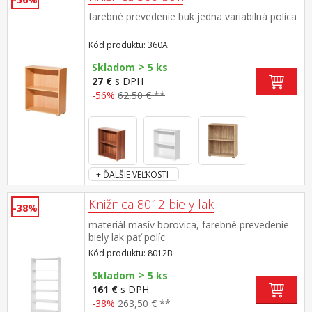
farebné prevedenie buk jedna variabilná polica
Kód produktu: 360A
>
Skladom
5 ks
27 €
s DPH
-56%
62,50 € **
+ ĎALŠIE VEĽKOSTI
Knižnica 8012 biely lak
-38%
materiál masív borovica, farebné prevedenie
biely lak päť políc
Kód produktu: 8012B
>
Skladom
5 ks
161 €
s DPH
-38%
263,50 € **