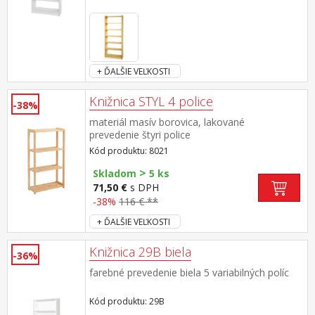
+ ĎALŠIE VEĽKOSTI
Knižnica STYL 4 police
-38%
materiál masív borovica, lakované
prevedenie štyri police
Kód produktu: 8021
>
Skladom
5 ks
71,50 €
s DPH
-38%
116 € **
+ ĎALŠIE VEĽKOSTI
Knižnica 29B biela
-36%
farebné prevedenie biela 5 variabilných políc
Kód produktu: 29B