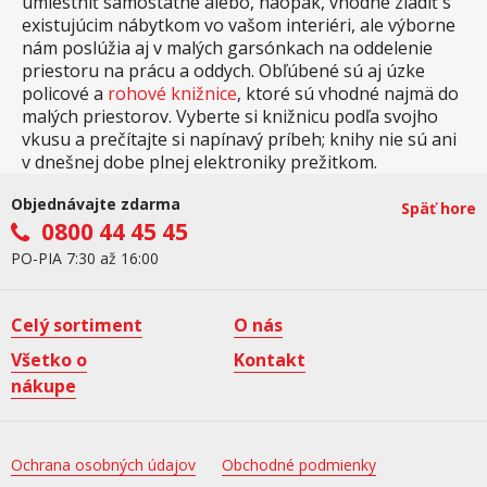
umiestniť samostatne alebo, naopak, vhodne zladiť s
existujúcim nábytkom vo vašom interiéri, ale výborne
nám poslúžia aj v malých garsónkach na oddelenie
priestoru na prácu a oddych. Obľúbené sú aj úzke
policové a
rohové knižnice
, ktoré sú vhodné najmä do
malých priestorov. Vyberte si knižnicu podľa svojho
vkusu a prečítajte si napínavý príbeh; knihy nie sú ani
v dnešnej dobe plnej elektroniky prežitkom.
Objednávajte zdarma
Späť hore
0800 44 45 45
PO-PIA 7:30 až 16:00
Celý sortiment
O nás
Všetko o
Kontakt
nákupe
Ochrana osobných údajov
Obchodné podmienky