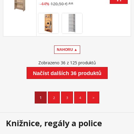
-44%
120,50 € **
NAHORU ▲
Zobrazeno 36 z 125 produktů
Načíst dalších 36 produktů
1
2
3
4
>
Knižnice, regály a police