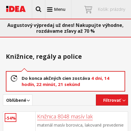
Menu
Košík: prázdny
Augustový výpredaj už dnes! Nakupujte výhodne,
rozdávame zľavy až 70 %
Knižnice, regály a police
Do konca akčných cien zostáva
4 dni,
14
hodín,
22 minút,
20 sekúnd
Obľúbené
Filtrovať
Knižnica 8048 masív lak
-54%
materiál masív borovica, lakované prevedenie