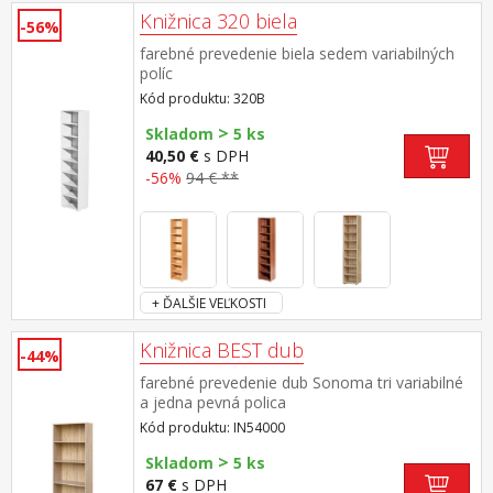
Knižnica 320 biela
-56%
farebné prevedenie biela sedem variabilných
políc
Kód produktu: 320B
>
Skladom
5 ks
40,50 €
s DPH
-56%
94 € **
+ ĎALŠIE VEĽKOSTI
Knižnica BEST dub
-44%
farebné prevedenie dub Sonoma tri variabilné
a jedna pevná polica
Kód produktu: IN54000
>
Skladom
5 ks
67 €
s DPH