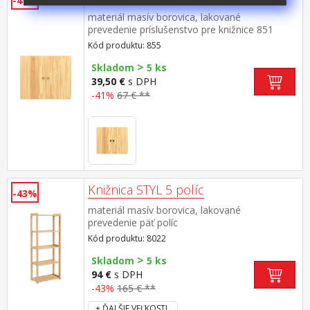
-41%
materiál masív borovica, lakované
prevedenie príslušenstvo pre knižnice 851
alebo 853
Kód produktu: 855
>
Skladom
5 ks
39,50 €
s DPH
-41%
67 € **
Knižnica STYL 5 políc
-43%
materiál masív borovica, lakované
prevedenie päť políc
Kód produktu: 8022
>
Skladom
5 ks
94 €
s DPH
-43%
165 € **
+ ĎALŠIE VEĽKOSTI