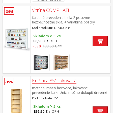
Vitrína COMPILATI
-39%
farebné prevedenie biela 2 posuvné
bezpečnostné sklá, 4 variabilné poličky
Kód produktu: ID99800835
>
Skladom
5 ks
80,50 €
s DPH
-39%
133,50 € **
Knižnica 851 lakovaná
-39%
materiál masív borovica, lakované
prevedenie ku knižnici možno dokúpiť drevené
dvierka 855 alebo 855K cena knižnice je bez
Kód produktu: 851
dvierok
>
Skladom
5 ks
156,50 €
s DPH