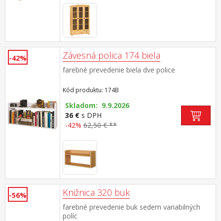
Závesná polica 174 biela
-42%
farebné prevedenie biela dve police
Kód produktu: 174B
Skladom: 9.9.2026
36 €
s DPH
-42%
62,50 € **
Knižnica 320 buk
-56%
farebné prevedenie buk sedem variabilných
políc