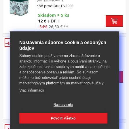
Kód produktu: FN2993
>
Skladom
5 ks
12 €
s DPH
-54%
26,50 € **
Knižnica 8011 lakovaná
Nastavenia súborov cookie a osobných
-43%
údajov
materiál masív borovice, lakované
prevedenie štyri police
Súbory cookie používame na zhromažďovanie a
analýzu informácií o výkone a používaní stránky, na
Kód produktu: 8011
zabezpečenie funkcií sociálnych médií a na zlepšenie
>
Skladom
5 ks
a prispôsobenie obsahu a reklám. So súhlasom
125 €
s DPH
môžeme tiež odovzdať určité osobné údaje
-43%
223 € **
marketingovým platformám na marketingové účely.
Viac informácií
Nastavenia
+ ĎALŠIE VEĽKOSTI
Povoliť všetko
Dvere na knižnicu 855 lakované