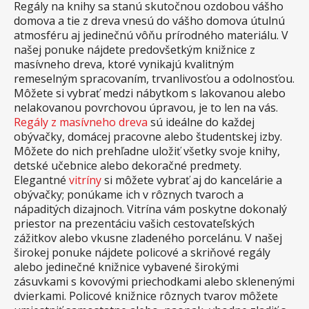
Regály na knihy sa stanú skutočnou ozdobou vášho
domova a tie z dreva vnesú do vášho domova útulnú
atmosféru aj jedinečnú vôňu prírodného materiálu. V
našej ponuke nájdete predovšetkým knižnice z
masívneho dreva, ktoré vynikajú kvalitným
remeselným spracovaním, trvanlivosťou a odolnosťou.
Môžete si vybrať medzi nábytkom s lakovanou alebo
nelakovanou povrchovou úpravou, je to len na vás.
Regály z masívneho dreva
sú ideálne do každej
obývačky, domácej pracovne alebo študentskej izby.
Môžete do nich prehľadne uložiť všetky svoje knihy,
detské učebnice alebo dekoračné predmety.
Elegantné
vitríny
si môžete vybrať aj do kancelárie a
obývačky; ponúkame ich v rôznych tvaroch a
nápaditých dizajnoch. Vitrína vám poskytne dokonalý
priestor na prezentáciu vašich cestovateľských
zážitkov alebo vkusne zladeného porcelánu. V našej
širokej ponuke nájdete policové a skriňové regály
alebo jedinečné knižnice vybavené širokými
zásuvkami s kovovými priechodkami alebo sklenenými
dvierkami. Policové knižnice rôznych tvarov môžete