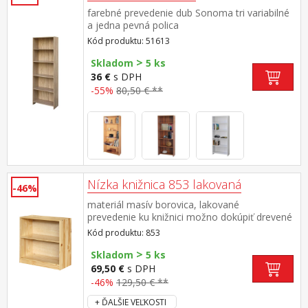
farebné prevedenie dub Sonoma tri variabilné
a jedna pevná polica
Kód produktu: 51613
>
Skladom
5 ks
36 €
s DPH
-55%
80,50 € **
Nízka knižnica 853 lakovaná
-46%
materiál masív borovica, lakované
prevedenie ku knižnici možno dokúpiť drevené
dvierka 855 alebo 855K cena knižnice je bez
Kód produktu: 853
dvierok
>
Skladom
5 ks
69,50 €
s DPH
-46%
129,50 € **
+ ĎALŠIE VEĽKOSTI