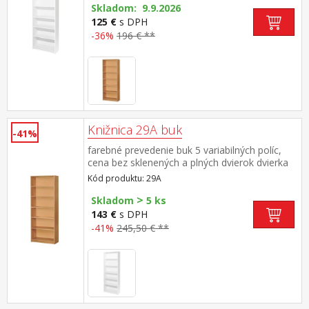
Skladom: 9.9.2026
125 €
s DPH
-36%
196 € **
Knižnica 29A buk
-41%
farebné prevedenie buk 5 variabilných políc,
cena bez sklenených a plných dvierok dvierka
30A možno ku knižnici dokúpiť
Kód produktu: 29A
>
Skladom
5 ks
143 €
s DPH
-41%
245,50 € **