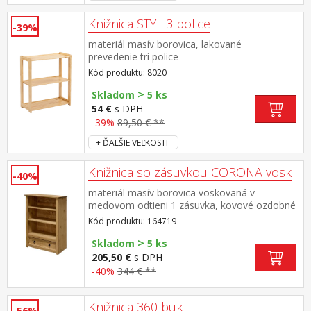
Knižnica STYL 3 police
-39%
materiál masív borovica, lakované
prevedenie tri police
Kód produktu: 8020
>
Skladom
5 ks
54 €
s DPH
-39%
89,50 € **
+ ĎALŠIE VEĽKOSTI
Knižnica so zásuvkou CORONA vosk
-40%
materiál masív borovica voskovaná v
medovom odtieni 1 zásuvka, kovové ozdobné
úchytky súčasť zostavy Corona
Kód produktu: 164719
>
Skladom
5 ks
205,50 €
s DPH
-40%
344 € **
Knižnica 360 buk
-56%