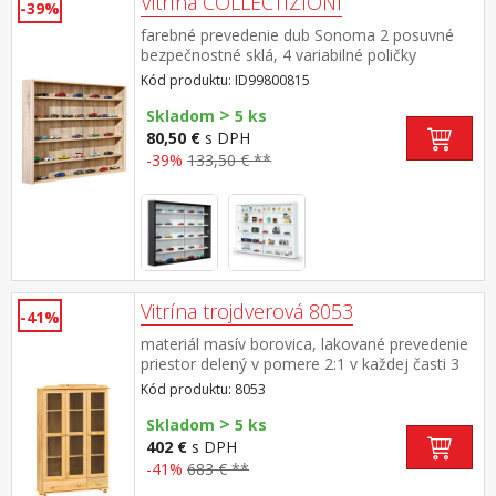
Vitrína COLLECTIZIONI
-39%
farebné prevedenie dub Sonoma 2 posuvné
bezpečnostné sklá, 4 variabilné poličky
Kód produktu: ID99800815
>
Skladom
5 ks
80,50 €
s DPH
-39%
133,50 € **
Vitrína trojdverová 8053
-41%
materiál masív borovica, lakované prevedenie
priestor delený v pomere 2:1 v každej časti 3
police, presklené dvierka v spodnej časti veľká
Kód produktu: 8053
a malá zásuvka s kovovými pojazdmi rozmer
>
väčšej zásuvky (š/h/v) 75,5 × 29,5 × 13
Skladom
5 ks
cm rozmer menšej zásuvky (š/h/v) 34,5 × 29,5
402 €
s DPH
× 13 cm
-41%
683 € **