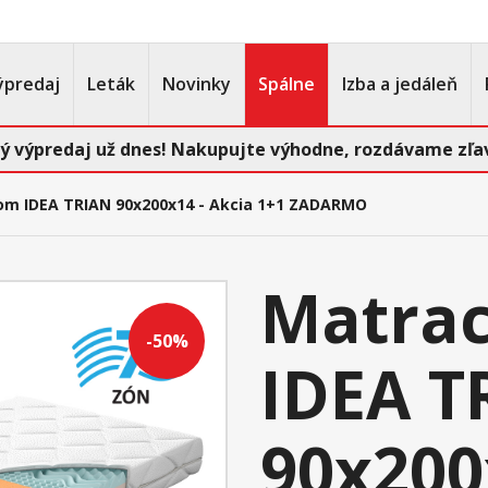
ýpredaj
Leták
Novinky
Spálne
Izba a jedáleň
ý výpredaj už dnes! Nakupujte výhodne, rozdávame zľav
om IDEA TRIAN 90x200x14 - Akcia 1+1 ZADARMO
Matrac
-50%
IDEA T
90x200