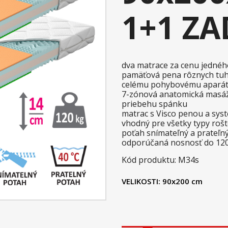
1+1 Z
dva matrace za cenu jednéh
pamäťová pena rôznych tuh
celému pohybovému apará
7-zónová anatomická masážn
priebehu spánku
matrac s Visco penou a sys
vhodný pre všetky typy roš
poťah snímateľný a prateľný
odporúčaná nosnosť do 12
Kód produktu: M34s
VELIKOSTI:
90x200 cm