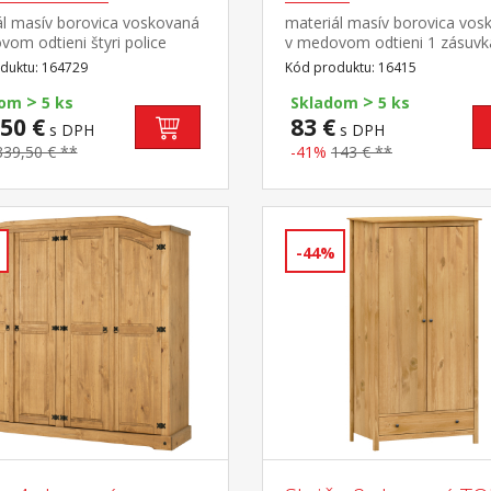
ál masív borovica voskovaná
materiál masív borovica vos
om odtieni štyri police
v medovom odtieni 1 zásuvk
 zostavy Corona 2
polica, kovová ozdobná úchy
duktu: 164729
Kód produktu: 16415
súčasť zostavy Corona 3
>
>
dom
5 ks
Skladom
5 ks
50 €
83 €
s DPH
s DPH
339,50 € **
-41%
143 € **
-44%