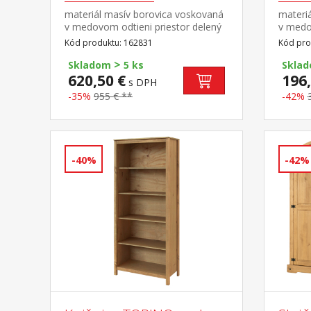
materiál masív borovica voskovaná
materi
v medovom odtieni priestor delený
v medov
v pomere 2:1 širšia časť šatníková
súčasť
Kód produktu: 162831
Kód pro
tyč a polica na klobúky, užšia časť 3
>
police z toho 2 variabilné kovové
Skladom
5 ks
Skla
ozdobné úchytky súčasť zostavy
620,50 €
196,
s DPH
Corona
-35%
955 € **
-42%
-40%
-42%