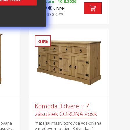
voliť všetko
(biela)
Skladom: 10.8.2026
na
179 €
s DPH
v
-45%
330 € **
30 kg
-38%
Komoda 3 dvere + 7
zásuviek CORONA vosk
kovaná
materiál masív borovica voskovaná
ásuvky,
v medovom odtieni 3 dvierka, 1