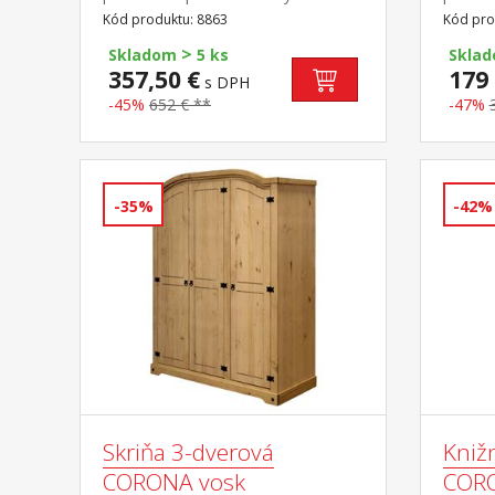
pomere 2:1 širšia časť šatníková tyč
cm drev
Kód produktu: 8863
Kód pro
a polica, užšia časť 3 variabilné
matrac
>
police odporúčaný nadstavec 8864
využiť 
Skladom
5 ks
Skla
príste
357,50 €
179 
s DPH
pre pr
-45%
652 € **
-47%
rozmer
-35%
-42%
Skriňa 3-dverová
Knižn
CORONA vosk
CORO