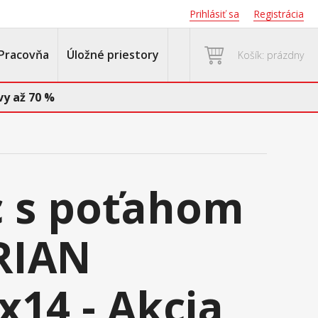
Prihlásiť sa
Registrácia
Pracovňa
Úložné priestory
Košík: prázdny
y až 70 %
 s poťahom
RIAN
x14 - Akcia