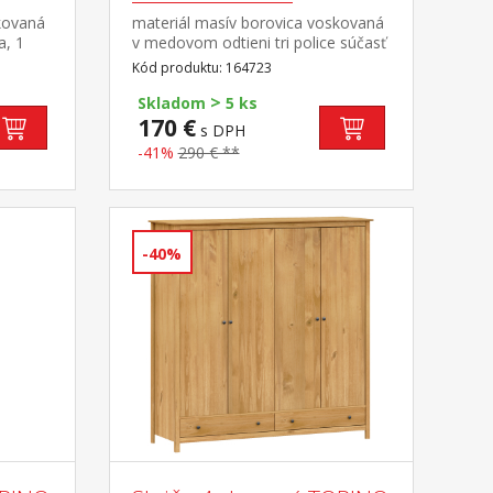
kovaná
materiál masív borovica voskovaná
a, 1
v medovom odtieni tri police súčasť
tka
zostavy Corona 3
Kód produktu: 164723
>
Skladom
5 ks
170 €
s DPH
-41%
290 € **
-40%