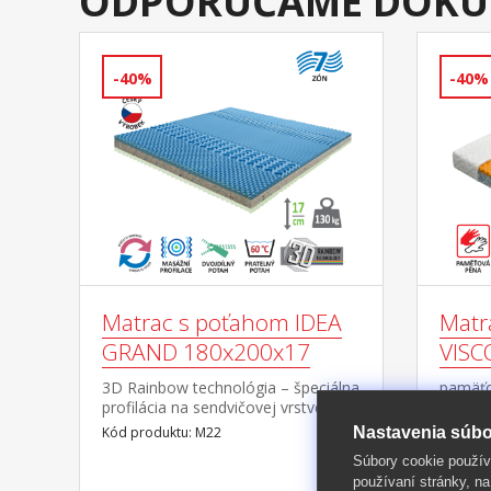
ODPORÚČAME DOKÚ
-40%
-40%
Matrac s poťahom IDEA
Matr
GRAND 180x200x17
VISC
3D Rainbow technológia – špeciálna
pamäťo
profilácia na sendvičovej vrstve z
(vrstva
kombinácie Flexifoam pien rôznych
peny do
Nastavenia súbo
Kód produktu: M22
Kód pro
vlastností a tuhostí, ktorá zaisťuje
dlhá ž
Súbory cookie použív
komfort, vzdušnosť, ortopedické
všetky 
používaní stránky, na
vlastnosti a dlhú
vyroben