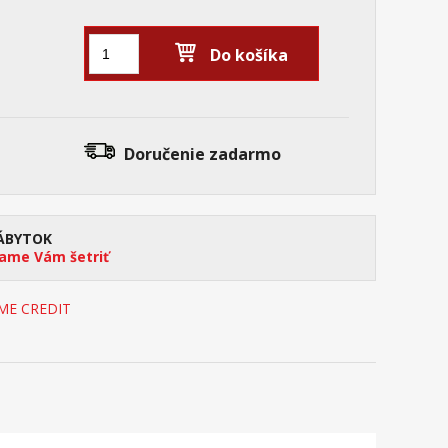
Do košíka
Doručenie
zadarmo
ÁBYTOK
me Vám šetriť
OME CREDIT