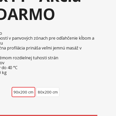
ADARMO
o
ostí v panvových zónach pre odľahčenie kĺbom a
tu
a profilácia prináša veľmi jemnú masáž v
témom rozdielnej tuhosti strán
tov
 do 40 °C
0 kg
90x200 cm
80x200 cm