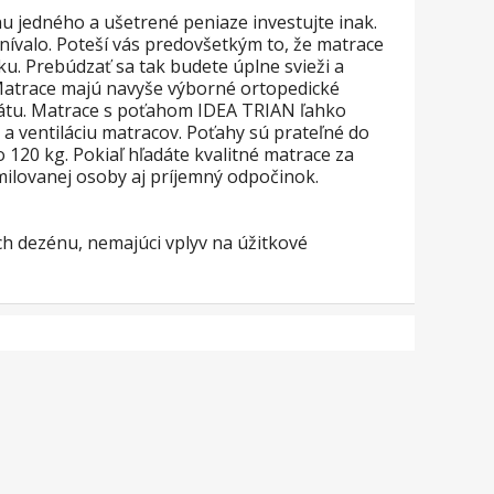
u jedného a ušetrené peniaze investujte inak.
valo. Poteší vás predovšetkým to, že matrace
. Prebúdzať sa tak budete úplne svieži a
 Matrace majú navyše výborné ortopedické
átu. Matrace s poťahom IDEA TRIAN ľahko
a ventiláciu matracov. Poťahy sú prateľné do
120 kg. Pokiaľ hľadáte kvalitné matrace za
ilovanej osoby aj príjemný odpočinok.
ch dezénu, nemajúci vplyv na úžitkové