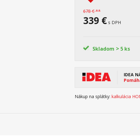
678 € **
339 €
s DPH
>
Skladom
5 ks
IDEA N
Pomáha
Nákup na splátky:
kalkulácia H