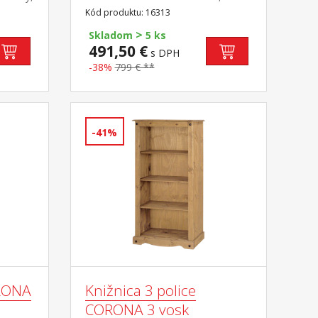
asť
polica, 7 zásuviek, kovové ozdobné
Kód produktu: 16313
úchytky súčasť zostavy Corona
>
Skladom
5 ks
491,50 €
s DPH
-38%
799 € **
-41%
ORONA
Knižnica 3 police
CORONA 3 vosk