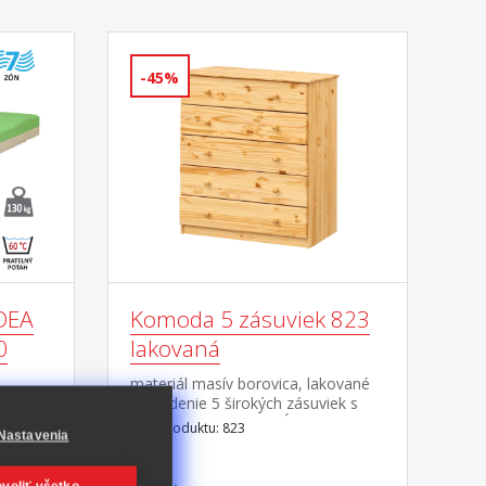
-45%
DEA
Komoda 5 zásuviek 823
0
lakovaná
materiál masív borovica, lakované
prevedenie 5 širokých zásuviek s
kovovými pojazdmi, hĺbka zásuvky
Kód produktu: 823
Nastavenia
36,5 cm
kých