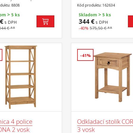
ené latkové rošty sú v cene,
kovové ozdobné úchytky súč
duktu: 8808
Kód produktu: 162634
e nie sú v cene výsuv možné
zostavy Corona
>
>
ako úložný priestor alebo ako
dom
5 ks
Skladom
5 ks
lku odporúčaná výška matraca
€
344 €
s DPH
s DPH
ístelku 10 cm doporučený
344 € **
-40%
575,50 € **
 matracov 90 × 200 cm
-41%
ica 4 police
Odkladací stolík C
NA 2 vosk
3 vosk