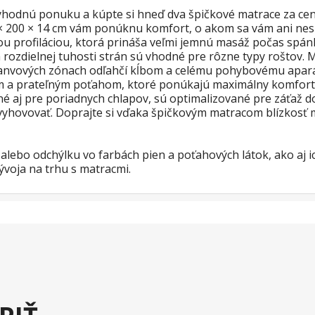
výhodnú ponuku a kúpte si hneď dva špičkové matrace za cen
200 × 14 cm vám ponúknu komfort, o akom sa vám ani nesní
profiláciou, ktorá prináša veľmi jemnú masáž počas spánku
rozdielnej tuhosti strán sú vhodné pre rôzne typy roštov.
 panvových zónach odľahčí kĺbom a celému pohybovému apar
ným a prateľným poťahom, ktoré ponúkajú maximálny komfort 
 aj pre poriadnych chlapov, sú optimalizované pre záťaž do 
yhovovať. Doprajte si vďaka špičkovým matracom blízkosť m
lebo odchýlku vo farbách pien a poťahových látok, ako aj i
ývoja na trhu s matracmi.