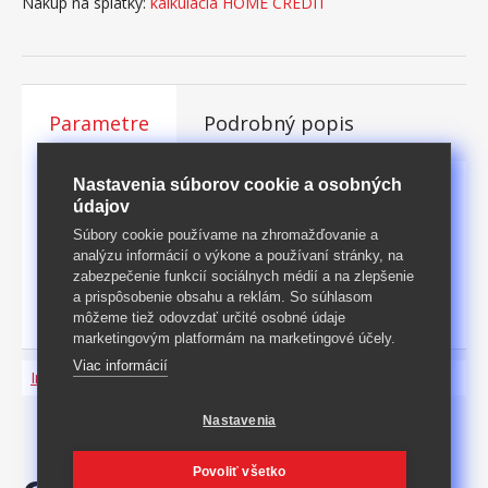
Nákup na splátky:
kalkulácia HOME CREDIT
Parametre
Podrobný popis
Nastavenia súborov cookie a osobných
Rozmery [cm]
88 × 198 × 6 (š × h × v)
údajov
Súbory cookie používame na zhromažďovanie a
vo fólii (rozmery, š/v/d:
Balené
analýzu informácií o výkone a používaní stránky, na
88 × 6 × 198 cm)
zabezpečenie funkcií sociálnych médií a na zlepšenie
a prispôsobenie obsahu a reklám. So súhlasom
Hmotnost
11
kg
môžeme tiež odovzdať určité osobné údaje
marketingovým platformám na marketingové účely.
Viac informácií
Informácie o produkte a bezpečnosti
Nastavenia
Povoliť všetko