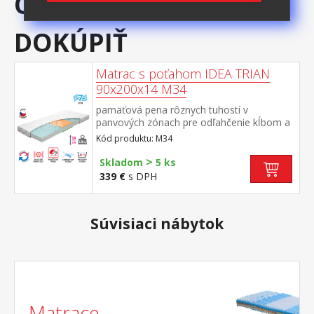
ODPORÚČAME
DOKÚPIŤ
Matrac s poťahom IDEA TRIAN
90x200x14 M34
pamäťová pena rôznych tuhostí v
panvových zónach pre odľahčenie kĺbom a
celému pohybovému aparátu 7-zónová
Kód produktu: M34
anatomická masážna profilácia prináša
veľmi jemnú masáž v priebehu spánku
>
Skladom
5 ks
matrac s Visco penou a systémom
339 €
s DPH
rozdielnej tuhosti strán vhodný pre všetky
typy roštov poťah snímateľný a prateľný do
40 °C odporúčaná nosnosť do 120 kg
Súvisiaci nábytok
Matrace