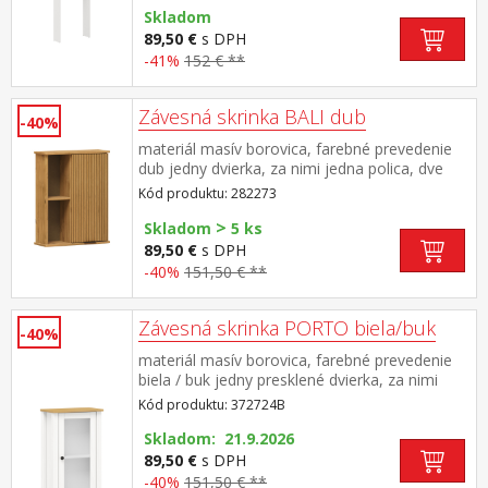
Skladom
89,50 €
s DPH
-41%
152 € **
Závesná skrinka BALI dub
-40%
materiál masív borovica, farebné prevedenie
dub jedny dvierka, za nimi jedna polica, dve
niky maximálne nosnosti uvedené v návode na
Kód produktu: 282273
montáž súčasť zostavy BALI
>
Skladom
5 ks
89,50 €
s DPH
-40%
151,50 € **
Závesná skrinka PORTO biela/buk
-40%
materiál masív borovica, farebné prevedenie
biela / buk jedny presklené dvierka, za nimi
jedna polica maximálne nosnosti uvedené v
Kód produktu: 372724B
návode na montáž súčasť zostavy PORTO
biela/buk
Skladom: 21.9.2026
89,50 €
s DPH
-40%
151,50 € **