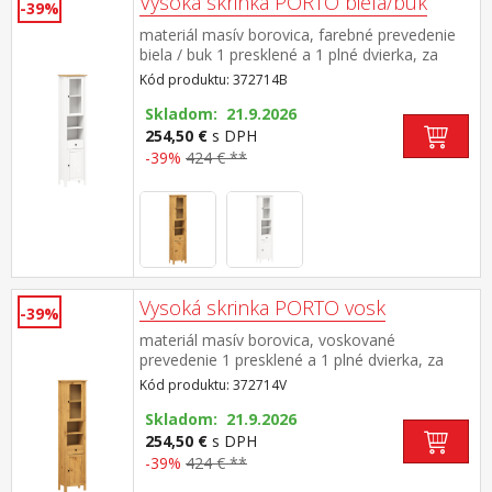
Vysoká skrinka PORTO biela/buk
-39%
materiál masív borovica, farebné prevedenie
biela / buk 1 presklené a 1 plné dvierka, za
každými 1 polica 2 niky, 1 zásuvka s kovovými
Kód produktu: 372714B
pojazdmi maximálne nosnosti uvedené v
návode na montáž súčasť zostavy PORTO
Skladom: 21.9.2026
biela/buk
254,50 €
s DPH
-39%
424 € **
Vysoká skrinka PORTO vosk
-39%
materiál masív borovica, voskované
prevedenie 1 presklené a 1 plné dvierka, za
každými 1 polica 2 niky, 1 zásuvka s kovovými
Kód produktu: 372714V
pojazdmi maximálne nosnosti uvedené v
návode na montáž súčasť zostavy PORTO
Skladom: 21.9.2026
vosk
254,50 €
s DPH
-39%
424 € **