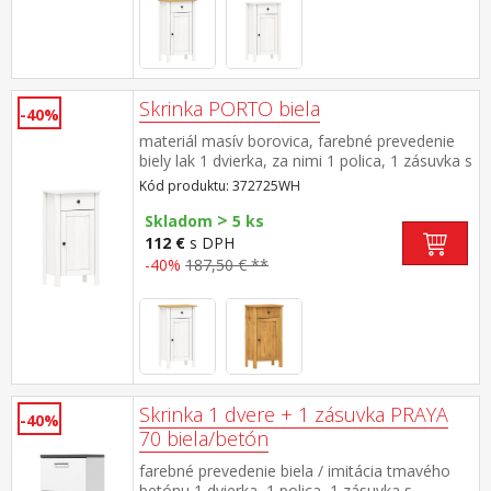
Skrinka PORTO biela
-40%
materiál masív borovica, farebné prevedenie
biely lak 1 dvierka, za nimi 1 polica, 1 zásuvka s
kovovými pojazdmi maximálne nosnosti
Kód produktu: 372725WH
uvedené v návode na montáž súčasť zostavy
>
PORTO biela
Skladom
5 ks
112 €
s DPH
-40%
187,50 € **
Skrinka 1 dvere + 1 zásuvka PRAYA
-40%
70 biela/betón
farebné prevedenie biela / imitácia tmavého
betónu 1 dvierka, 1 polica, 1 zásuvka s