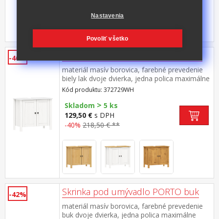
Nastavenia
Povoliť všetko
Skrinka pod umývadlo PORTO biela
-40%
materiál masív borovica, farebné prevedenie
biely lak dvoje dvierka, jedna polica maximálne
nosnosti uvedené v návode na montáž súčasť
Kód produktu: 372729WH
zostavy PORTO biela
>
Skladom
5 ks
129,50 €
s DPH
-40%
218,50 € **
Skrinka pod umývadlo PORTO buk
-42%
materiál masív borovica, farebné prevedenie
buk dvoje dvierka, jedna polica maximálne