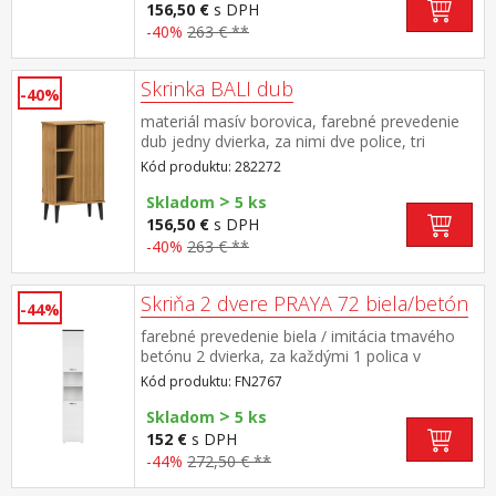
156,50 €
s DPH
-40%
263 € **
Skrinka BALI dub
-40%
materiál masív borovica, farebné prevedenie
dub jedny dvierka, za nimi dve police, tri
niky maximálne nosnosti uvedené v návode na
Kód produktu: 282272
montáž súčasť zostavy BALI
>
Skladom
5 ks
156,50 €
s DPH
-40%
263 € **
Skriňa 2 dvere PRAYA 72 biela/betón
-44%
farebné prevedenie biela / imitácia tmavého
betónu 2 dvierka, za každými 1 polica v
strednej časti nika s 1 policou vhodný doplnok
Kód produktu: FN2767
ku skrinkám PRAYA FN2765, FN2766, FN2768
>
a FN2800 všetkých päť produktov možno tiež
Skladom
5 ks
zakúpiť ako zostavu FN27650
152 €
s DPH
-44%
272,50 € **