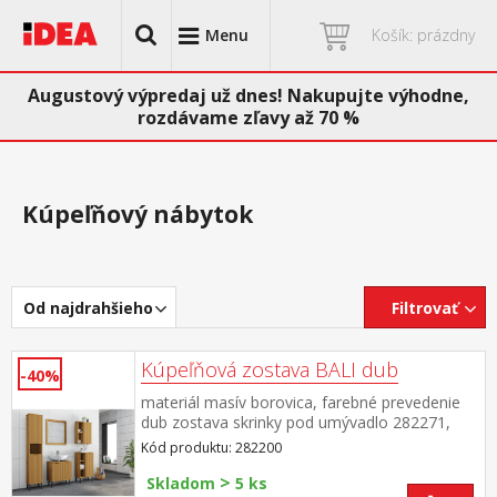
Menu
Košík: prázdny
Augustový výpredaj už dnes! Nakupujte výhodne,
rozdávame zľavy až 70 %
Kúpeľňový nábytok
Od najdrahšieho
Filtrovať
Kúpeľňová zostava BALI dub
-40%
materiál masív borovica, farebné prevedenie
dub zostava skrinky pod umývadlo 282271,
skrinky 282272, závesnej skrinky 282273,
Kód produktu: 282200
vysokej skrinky 282274 a zrkadla
>
282431 rozmer skrinky pod umývadlo (š/h/v)
Skladom
5 ks