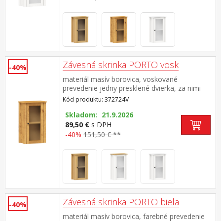
Závesná skrinka PORTO vosk
-40%
materiál masív borovica, voskované
prevedenie jedny presklené dvierka, za nimi
jedna polica maximálne nosnosti uvedené v
Kód produktu: 372724V
návode na montáž súčasť zostavy PORTO
vosk
Skladom: 21.9.2026
89,50 €
s DPH
-40%
151,50 € **
Závesná skrinka PORTO biela
-40%
materiál masív borovica, farebné prevedenie