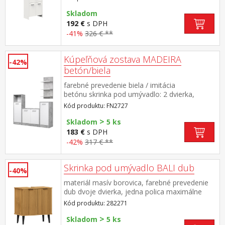
policou maximálne nosnosti uvedené v návode
na montáž súčasť zostavy KORAL
Skladom
192 €
s DPH
-41%
326 € **
Kúpeľňová zostava MADEIRA
-42%
betón/biela
farebné prevedenie biela / imitácia
betónu skrinka pod umývadlo: 2 dvierka,
rozmery (š/h/v) 60 × 28 × 55 cm skrinka: 1
Kód produktu: FN2727
dvierka, 1 polica, rozmery (š/h/v) 31,5 × 28 ×
>
76,5 cm skrinka s nikou: 1 dvierka, 1 polica,
Skladom
5 ks
nika, rozmery (š/h/v) 31,5 × 28 × 101
183 €
s DPH
cm nástenná polička: 3 police, rozmery (š/h/v)
-42%
317 € **
31,5 × 15 × 68,5 cm vhodný doplnok zrkadlo
MADEIRA FN2728
Skrinka pod umývadlo BALI dub
-40%
materiál masív borovica, farebné prevedenie
dub dvoje dvierka, jedna polica maximálne
nosnosti uvedené v návode na montáž súčasť
Kód produktu: 282271
zostavy BALI
>
Skladom
5 ks