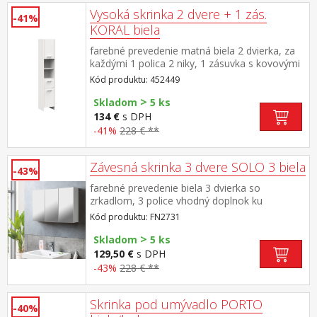
Vysoká skrinka 2 dvere + 1 zás.
-41%
KORAL biela
farebné prevedenie matná biela 2 dvierka, za
každými 1 polica 2 niky, 1 zásuvka s kovovými
pojazdmi montáž možná na pravú aj ľavú
Kód produktu: 452449
stranu maximálne nosnosti uvedené v návode
>
na montáž súčasť zostavy KORAL
Skladom
5 ks
134 €
s DPH
-41%
228 € **
Závesná skrinka 3 dvere SOLO 3 biela
-43%
farebné prevedenie biela 3 dvierka so
zrkadlom, 3 police vhodný doplnok ku
skrinkám SOLO FN2730 a FN2769
Kód produktu: FN2731
>
Skladom
5 ks
129,50 €
s DPH
-43%
228 € **
Skrinka pod umývadlo PORTO
-40%