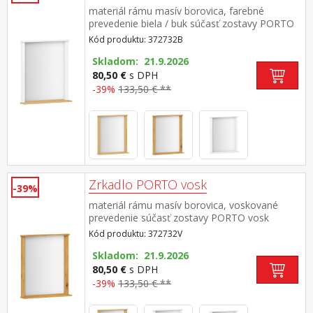
materiál rámu masív borovica, farebné
prevedenie biela / buk súčasť zostavy PORTO
biela/buk
Kód produktu: 372732B
Skladom: 21.9.2026
80,50 €
s DPH
-39%
133,50 € **
Zrkadlo PORTO vosk
-39%
materiál rámu masív borovica, voskované
prevedenie súčasť zostavy PORTO vosk
Kód produktu: 372732V
Skladom: 21.9.2026
80,50 €
s DPH
-39%
133,50 € **