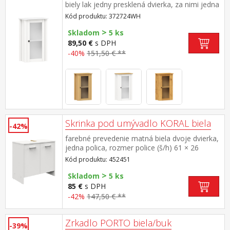
biely lak jedny presklená dvierka, za nimi jedna
polica maximálne nosnosti uvedené v návode
Kód produktu: 372724WH
na montáž súčasť zostavy PORTO biela
>
Skladom
5 ks
89,50 €
s DPH
-40%
151,50 € **
Skrinka pod umývadlo KORAL biela
-42%
farebné prevedenie matná biela dvoje dvierka,
jedna polica, rozmer police (š/h) 61 × 26
cm maximálne nosnosti uvedené v návode na
Kód produktu: 452451
montáž súčasť zostavy KORAL
>
Skladom
5 ks
85 €
s DPH
-42%
147,50 € **
Zrkadlo PORTO biela/buk
-39%