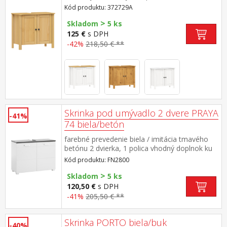
nosnosti uvedené v návode na montáž súčasť
Kód produktu: 372729A
zostavy PORTO buk
>
Skladom
5 ks
125 €
s DPH
-42%
218,50 € **
Skrinka pod umývadlo 2 dvere PRAYA
-41%
74 biela/betón
farebné prevedenie biela / imitácia tmavého
betónu 2 dvierka, 1 polica vhodný doplnok ku
skrinkám PRAYA FN2765, FN2766, FN2767 a
Kód produktu: FN2800
FN2768 všetkých päť produktov možno tiež
>
zakúpiť ako zostavu FN27650
Skladom
5 ks
120,50 €
s DPH
-41%
205,50 € **
Skrinka PORTO biela/buk
-40%