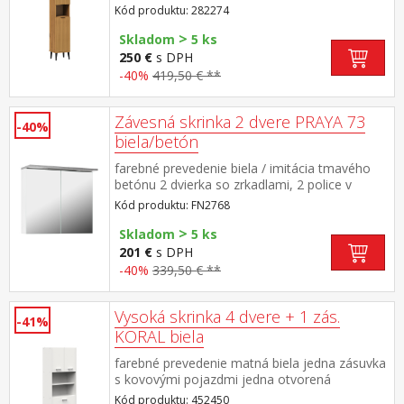
jedna nika možnosť montáže na ľavú alebo
Kód produktu: 282274
pravú stranu maximálne nosnosti uvedené v
>
návode na montáž súčasť zostavy BALI
Skladom
5 ks
250 €
s DPH
-40%
419,50 € **
Závesná skrinka 2 dvere PRAYA 73
-40%
biela/betón
farebné prevedenie biela / imitácia tmavého
betónu 2 dvierka so zrkadlami, 2 police v
hornej časti skrinky 2 svetlá, vo vnútri skrinky
Kód produktu: FN2768
el. zásuvka vhodný doplnok ku skrinkám
>
PRAYA FN2765, FN2766, FN2767 a
Skladom
5 ks
FN2800 všetkých päť produktov možno tiež
201 €
s DPH
zakúpiť ako zostavu FN27650
-40%
339,50 € **
Vysoká skrinka 4 dvere + 1 zás.
-41%
KORAL biela
farebné prevedenie matná biela jedna zásuvka
s kovovými pojazdmi jedna otvorená
polica dve skrinky, každá s jednou
Kód produktu: 452450