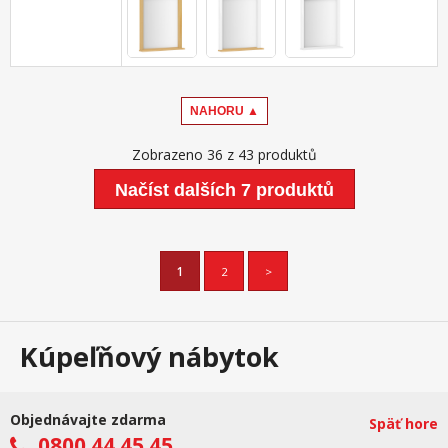
NAHORU ▲
Zobrazeno 36 z 43 produktů
Načíst dalších 7 produktů
1
2
>
Kúpeľňový nábytok
Objednávajte zdarma
Späť hore
0800 44 45 45