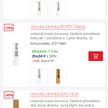
Vysoká skrinka PORTO biela
-39%
materiál masív borovica, farebné prevedenie
biely lak 1 presklené a 1 plné dvierka, za
každými 1 polica 2 niky, 1 zásuvka s kovovými
Kód produktu: 372714WH
pojazdmi maximálne nosnosti uvedené v
>
návode na montáž súčasť zostavy PORTO
Skladom
5 ks
biela
254,50 €
s DPH
-39%
424 € **
Vysoká skrinka BALI dub
-40%
materiál masív borovica, farebné prevedenie
dub dvoje dvierka, za každými dve police,