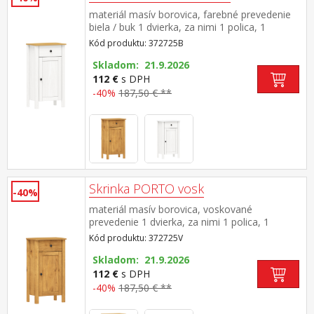
materiál masív borovica, farebné prevedenie
biela / buk 1 dvierka, za nimi 1 polica, 1
zásuvka s kovovými pojazdmi maximálne
Kód produktu: 372725B
nosnosti uvedené v návode na montáž súčasť
zostavy PORTO biela/buk
Skladom: 21.9.2026
112 €
s DPH
-40%
187,50 € **
Skrinka PORTO vosk
-40%
materiál masív borovica, voskované
prevedenie 1 dvierka, za nimi 1 polica, 1
zásuvka s kovovými pojazdmi maximálne
Kód produktu: 372725V
nosnosti uvedené v návode na montáž súčasť
zostavy PORTO vosk
Skladom: 21.9.2026
112 €
s DPH
-40%
187,50 € **