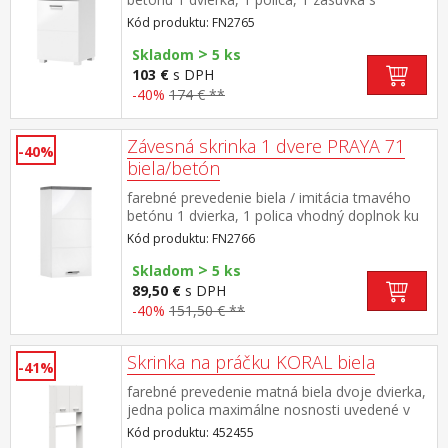
kovovými pojazdmi vhodný doplnok ku
Kód produktu: FN2765
skrinkám PRAYA FN2766, FN2767, FN2768 a
>
FN2800 všetkých päť produktov možno tiež
Skladom
5 ks
zakúpiť ako zostavu FN27650
103 €
s DPH
-40%
174 € **
Závesná skrinka 1 dvere PRAYA 71
-40%
biela/betón
farebné prevedenie biela / imitácia tmavého
betónu 1 dvierka, 1 polica vhodný doplnok ku
skrinkám PRAYA FN2765, FN2767, FN2768 a
Kód produktu: FN2766
FN2800 všetkých päť produktov možno tiež
>
zakúpiť ako zostavu FN27650
Skladom
5 ks
89,50 €
s DPH
-40%
151,50 € **
Skrinka na práčku KORAL biela
-41%
farebné prevedenie matná biela dvoje dvierka,
jedna polica maximálne nosnosti uvedené v
návode na montáž súčasť zostavy KORAL
Kód produktu: 452455