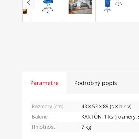
Parametre
Podrobný popis
Rozmery [cm]
43 × 53 × 89 (š × h × v)
Balené
KARTÓN: 1 ks (rozmery, š
Hmotnost
7
kg