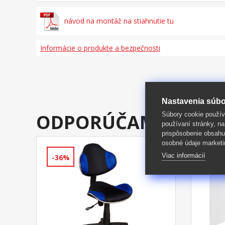
návod na montáž na stiahnutie tu
Informácie o produkte a bezpečnosti
Nastavenia súbo
ODPORÚČAME DOKÚ
Súbory cookie použív
používaní stránky, na
prispôsobenie obsahu
osobné údaje marketi
Viac informácií
-36%
-45%