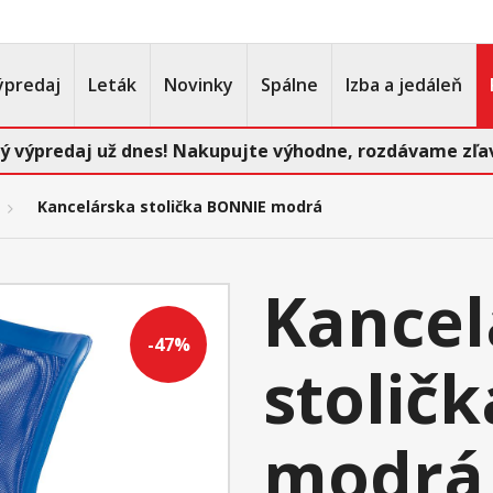
ýpredaj
Leták
Novinky
Spálne
Izba a jedáleň
ý výpredaj už dnes! Nakupujte výhodne, rozdávame zľav
Kancelárska stolička BONNIE modrá
Kancel
-47%
stolič
modrá