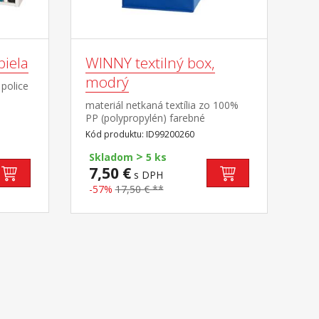
biela
WINNY textilný box,
modrý
 police
materiál netkaná textília zo 100%
PP (polypropylén) farebné
prevedenie modrá
Kód produktu: ID99200260
>
Skladom
5 ks
7,50 €
s DPH
-57%
17,50 € **