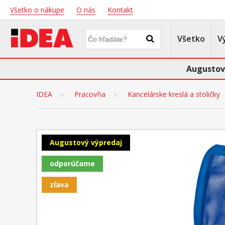
Všetko o nákupe
O nás
Kontakt
Všetko
V
Augustov
IDEA
Pracovňa
Kancelárske kreslá a stoličky
Augustový výpredaj
odporúčame
zľava