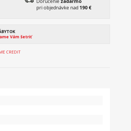
Doručenie
zadarmo
pri objednávke nad
190 €
ÁBYTOK
me Vám šetriť
OME CREDIT