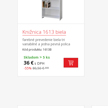
Knižnica 1613 biela
farebné prevedenie biela tri
variabilné a jedna pevná polica
Kód produktu: 1613B
>
Skladom
5 ks
36 €
s DPH
-55%
80,50 € **