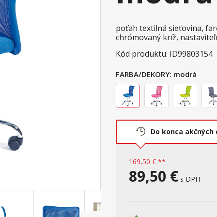
poťah textilná sieťovina, f
chrómovaný kríž, nastavite
Kód produktu: ID99803154
FARBA/DEKORY:
modrá
Do konca akčných 
169,50 € **
89,50 €
s DPH