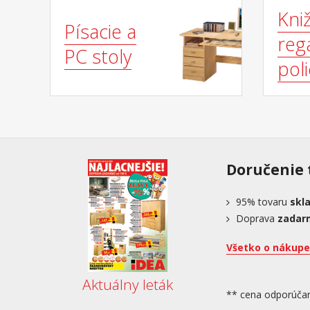
Kniž
Písacie a
regá
PC stoly
pol
Doručenie 
95%
tovaru
skl
Doprava
zadar
Všetko o nákupe
Aktuálny leták
** cena odporúča