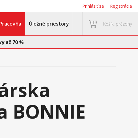
Prihlásiť sa
Registrácia
Pracovňa
Úložné priestory
Košík: prázdny
y až 70 %
árska
ka BONNIE