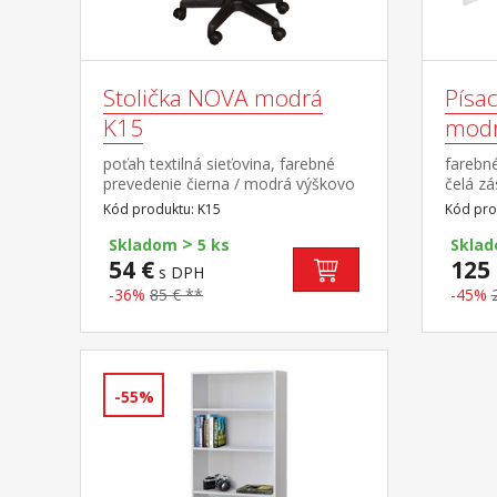
Stolička NOVA modrá
Písac
K15
modr
poťah textilná sieťovina, farebné
farebné
prevedenie čierna / modrá výškovo
čelá zá
nastaviteľná, výška sedu 39-48 cm
montáž
Kód produktu: K15
Kód pro
nastaviteľná tuhosť opierky chrbta,
>
výška opierky 45 cm odporúčaná
Skladom
5 ks
Skla
nosnosť do 100 kg
54 €
125 
s DPH
-36%
85 € **
-45%
-55%