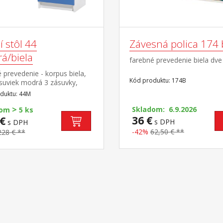
í stôl 44
Závesná polica 174 
á/biela
farebné prevedenie biela dve
 prevedenie - korpus biela,
Kód produktu: 174B
suviek modrá 3 zásuvky,
 možná len na pravú stranu
duktu: 44M
>
Skladom: 6.9.2026
dom
5 ks
36 €
€
s DPH
s DPH
-42%
62,50 € **
228 € **