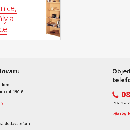
nice,
ly a
ice
tovaru
Obje
telef
adom
mo od 190 €
08
PO-PIA 7
Všetky 
ná dodávateľom