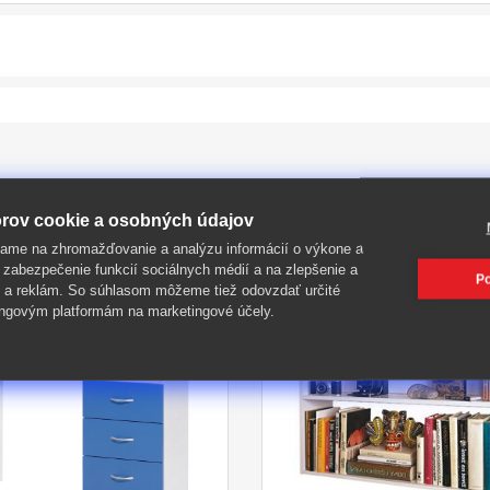
rov cookie a osobných údajov
PIŤ
ame na zhromažďovanie a analýzu informácií o výkone a
 zabezpečenie funkcií sociálnych médií a na zlepšenie a
Po
 a reklám. So súhlasom môžeme tiež odovzdať určité
ngovým platformám na marketingové účely.
-42%