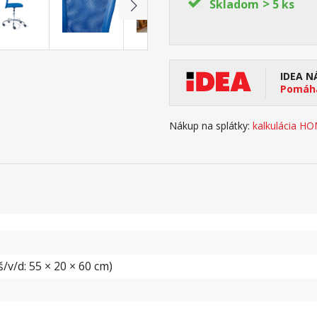
>
Skladom
5 ks
IDEA N
Pomáha
Nákup na splátky:
kalkulácia H
/v/d: 55 × 20 × 60 cm)