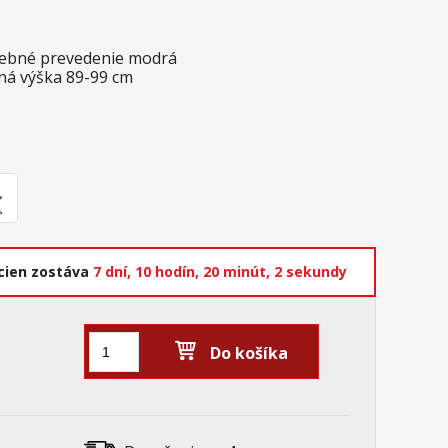
arebné prevedenie modrá
ľná výška 89-99 cm
cien zostáva
7 dní,
10 hodín,
20 minút,
1 sekunda
Do košíka