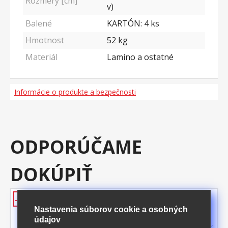
Rozmery [cm]
v)
Balené
KARTÓN: 4 ks
Hmotnost
52
kg
Materiál
Lamino a ostatné
Informácie o produkte a bezpečnosti
ODPORÚČAME
DOKÚPIŤ
Jedálenská stolička BERGEN
-54%
hnedé mikrovlákno
Nastavenia súborov cookie a osobných
údajov
poťah brúsená koža – imitácia mikrovlákno,