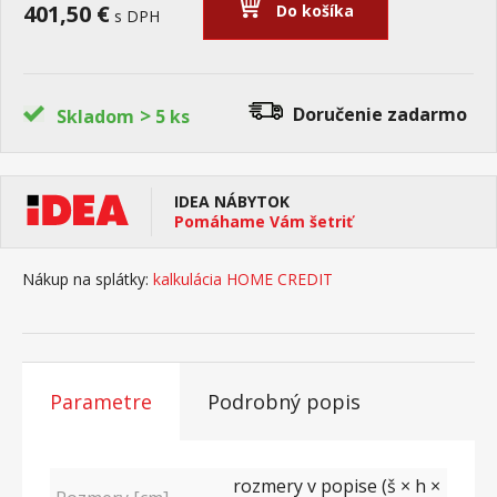
401,50 €
Do košíka
s DPH
>
Doručenie
zadarmo
Skladom
5 ks
IDEA NÁBYTOK
Pomáhame Vám šetriť
Nákup na splátky:
kalkulácia HOME CREDIT
Parametre
Podrobný popis
rozmery v popise (š × h ×