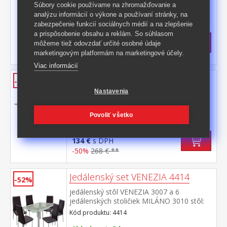
farebné prevedenie hnedá kovová
Súbory cookie používame na zhromažďovanie a
konštrukcia, farebné prevedenie čierna
analýzu informácií o výkone a používaní stránky, na
Kód produktu: 4093
výška sedu 51 cm
zabezpečenie funkcií sociálnych médií a na zlepšenie
>
Skladom
5 ks
a prispôsobenie obsahu a reklám. So súhlasom
40,50 €
s DPH
môžeme tiež odovzdať určité osobné údaje
-54%
89,50 € **
marketingovým platformám na marketingové účely.
Viac informácií
Jedálenský stôl BERGEN dub
-50%
Nastavenia
doska MDF, farebné prevedenie dub
Wotan kovová konštrukcia, farebné
prevedenie čierna
Kód produktu: 4090
Povoliť všetko
>
Skladom
5 ks
134 €
s DPH
-50%
268 € **
Jedálenský set VENEZIA 4414
-52%
jedálenský stôl VENEZIA 3007 a 6
jedálenských stoličiek MILÁNO 3010 stôl:
kombinácia kov / tvrdené sklo,
Kód produktu: 4414
pochrómované nohy stolička: poťah koža –