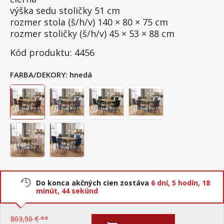
výška sedu stoličky 51 cm
rozmer stola (š/h/v) 140 × 80 × 75 cm
rozmer stoličky (š/h/v) 45 × 53 × 88 cm
Kód produktu: 4456
FARBA/DEKORY:
hnedá
Do konca akčných cien zostáva
6 dní,
5 hodín,
18
minút,
44 sekúnd
803,50 € **