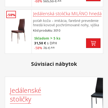
-68%
565,50 € **
Jedálenská stolička MILÁNO hnedá
-58%
poťah koža – imitácia, farebné prevedenie
hnedá kovové pochrómované nohy, výška
sedu 46 cm
Kód produktu: 3010
>
Skladom
5 ks
31,50 €
s DPH
-58%
76 € **
Súvisiaci nábytok
Jedálenské
stoličky