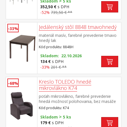
>
imitácia, farebné prevedenie hnedá kovové
Skladom
5 ks
pochrómované nohy, výška sedu 46
352,50 €
s DPH
cm rozmer stola (š/h/v) 150 × 90 × 76 cm
-52%
739,50 € **
rozmer stoličky (š/h/v) 41 × 40 × 98 cm
Jedálenský stôl 8848 tmavohnedý
-33%
materiál masív, farebné prevedenie tmavo
hnedý lak
Kód produktu: 8848H
Skladom: 22.10.2026
134 €
s DPH
-33%
201 € **
Kreslo TOLEDO hnedé
-68%
mikrovlákno K74
poťah mikrovlákno, farebné prevedenie
hnedá možnosť polohovania, bez masáže
Kód produktu: K74
>
Skladom
5 ks
179 €
s DPH