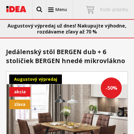
Menu
Košík: prázdny
Augustový výpredaj už dnes! Nakupujte výhodne,
rozdávame zľavy až 70 %
Jedálenský stôl BERGEN dub + 6
stoličiek BERGEN hnedé mikrovlákno
Augustový výpredaj
-50%
akcia
zľava