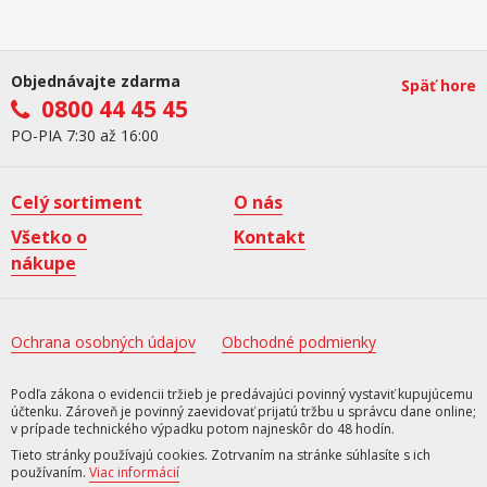
Objednávajte zdarma
Späť hore
0800 44 45 45
PO-PIA 7:30 až 16:00
Celý sortiment
O nás
Všetko o
Kontakt
nákupe
Ochrana osobných údajov
Obchodné podmienky
Podľa zákona o evidencii tržieb je predávajúci povinný vystaviť kupujúcemu
účtenku. Zároveň je povinný zaevidovať prijatú tržbu u správcu dane online;
v prípade technického výpadku potom najneskôr do 48 hodín.
Tieto stránky používajú cookies. Zotrvaním na stránke súhlasíte s ich
používaním.
Viac informácií