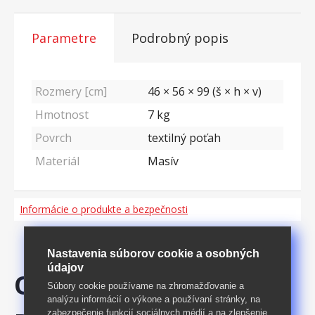
Parametre
Podrobný popis
Rozmery [cm]
46 × 56 × 99 (š × h × v)
Hmotnost
7
kg
Povrch
textilný poťah
Materiál
Masív
Informácie o produkte a bezpečnosti
Nastavenia súborov cookie a osobných
údajov
ODPORÚČAME
Súbory cookie používame na zhromažďovanie a
analýzu informácií o výkone a používaní stránky, na
zabezpečenie funkcií sociálnych médií a na zlepšenie