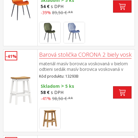
>
Skladom
5 ks
54 €
s DPH
-39%
89,50 € **
Barová stolička CORONA 2 biely vosk
-41%
materiál masív borovica voskovaná v bielom
odtieni sedák masív borovica voskovaná v
medovom odtieni súčasť zostavy Corona 2
Kód produktu: 13293B
biela
>
Skladom
5 ks
58 €
s DPH
-41%
98,50 € **