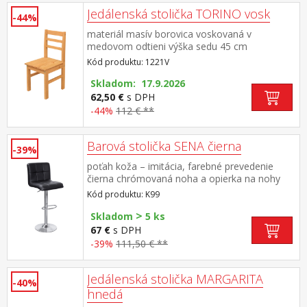
Jedálenská stolička TORINO vosk
-44%
materiál masív borovica voskovaná v
medovom odtieni výška sedu 45 cm
Kód produktu: 1221V
Skladom: 17.9.2026
62,50 €
s DPH
-44%
112 € **
Barová stolička SENA čierna
-39%
poťah koža – imitácia, farebné prevedenie
čierna chrómovaná noha a opierka na nohy
otočná, výška sedu 58-80 cm
Kód produktu: K99
>
Skladom
5 ks
67 €
s DPH
-39%
111,50 € **
Jedálenská stolička MARGARITA
-40%
hnedá