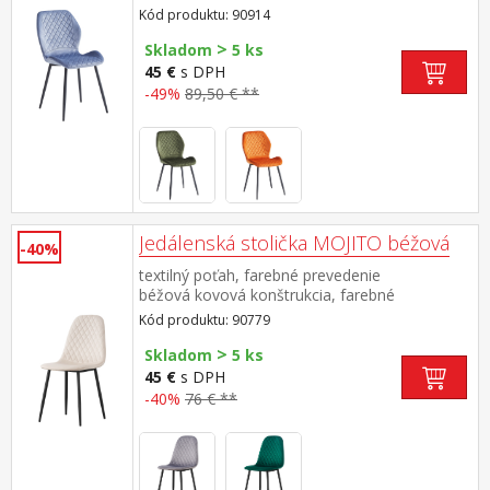
čierna výška sedu 50 cm odporúčaná nosnosť
Kód produktu: 90914
do 120 kg
>
Skladom
5 ks
45 €
s DPH
-49%
89,50 € **
Jedálenská stolička MOJITO béžová
-40%
textilný poťah, farebné prevedenie
béžová kovová konštrukcia, farebné
prevedenie čierna výška sedu 48
Kód produktu: 90779
cm odporúčaná nosnosť do 120 kg
>
Skladom
5 ks
45 €
s DPH
-40%
76 € **