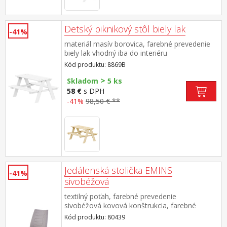
Detský piknikový stôl biely lak
-41%
materiál masív borovica, farebné prevedenie
biely lak vhodný iba do interiéru
Kód produktu: 8869B
>
Skladom
5 ks
58 €
s DPH
-41%
98,50 € **
Jedálenská stolička EMINS
-41%
sivobéžová
textilný poťah, farebné prevedenie
sivobéžová kovová konštrukcia, farebné
prevedenie čierna výška sedu 48
Kód produktu: 80439
cm odporúčaná nosnosť do 120 kg