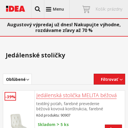
Menu
Košík: prázdny
Augustový výpredaj už dnes! Nakupujte výhodne,
rozdávame zľavy až 70 %
Jedálenské stoličky
Obľúbené
Filtrovať
Jedálenská stolička MELITA béžová
-39%
textilný poťah, farebné prevedenie
béžová kovová konštrukcia, farebné
prevedenie čierna výška sedu 50
Kód produktu: 90907
cm odporúčaná nosnosť do 120 kg
>
Skladom
5 ks