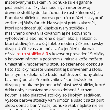
inšpirovanými kúskami. V ponuke sú elegantné
jedálenské stoličky do moderných interiérov aj
drevené stoličky do domácností v rustikálnom štýle.
Ponuka stoličiek je tvarovo pestrá a môžete si vybrať
zo širokej škály farieb. Na svoje si prídu zákazníci,
ktorí uprednostňujú klasické tvary stoličiek z
masívneho dreva v lakovanom aj nelakovanom
vyhotovení alebo morené olejom, ako aj zákazníci,
ktorí obdivujú retro štýl alebo moderný škandinávsky
dizajn. Určite vás zaujmú a vašu jedáleň dokonale
oživia
retro stoličky AIR
v kovovom prevedení. Stoličky
s kovovým rámom a poťahom z imitácie kože môžete
umiestniť k modernému stolu so sklenenou doskou a
tieto stoličky môžete umiestniť aj k drevenému stolu,
len s tým rozdielom, že budú mať drevené nohy alebo
bavlnený poťah. Pre milovníkov škandinávskeho
dizajnu ponúkame jednoduché plastové stoličky, ktoré
držia nohy z masívneho dreva zdobené čiernym
kovom, alebo plastové stoličky so širokým sedákom.
Vysoké barové stoličky vám umožnia usadiť sa za pult
alebo domáci bar. V našej ponuke však nájdete nielen