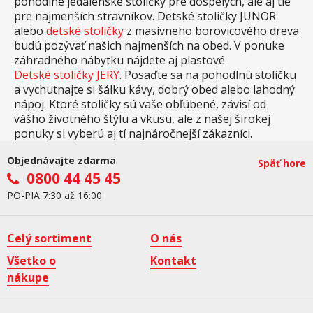
pohodlné jedálenské stoličky pre dospelých, ale aj tie
pre najmenších stravníkov. Detské stoličky JUNOR
alebo
detské stoličky
z masívneho borovicového dreva
budú pozývať našich najmenších na obed. V ponuke
záhradného nábytku nájdete aj plastové
Detské stoličky JERY
. Posaďte sa na pohodlnú stoličku
a vychutnajte si šálku kávy, dobrý obed alebo lahodný
nápoj. Ktoré stoličky sú vaše obľúbené, závisí od
vášho životného štýlu a vkusu, ale z našej širokej
ponuky si vyberú aj tí najnáročnejší zákazníci.
Objednávajte zdarma
Späť hore
0800 44 45 45
PO-PIA 7:30 až 16:00
Celý sortiment
O nás
Všetko o
Kontakt
nákupe