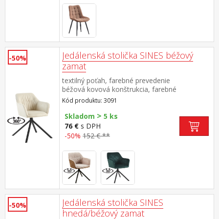
Jedálenská stolička SINES béžový
-50%
zamat
textilný poťah, farebné prevedenie
béžová kovová konštrukcia, farebné
prevedenie čierna otočná o 360 stupňov
Kód produktu: 3091
>
Skladom
5 ks
76 €
s DPH
-50%
152 € **
Jedálenská stolička SINES
-50%
hnedá/béžový zamat