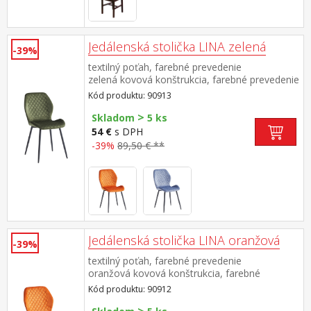
Jedálenská stolička LINA zelená
-39%
textilný poťah, farebné prevedenie
zelená kovová konštrukcia, farebné prevedenie
čierna výška sedu 50 cm odporúčaná nosnosť
Kód produktu: 90913
do 120 kg
>
Skladom
5 ks
54 €
s DPH
-39%
89,50 € **
Jedálenská stolička LINA oranžová
-39%
textilný poťah, farebné prevedenie
oranžová kovová konštrukcia, farebné
prevedenie čierna výška sedu 50
Kód produktu: 90912
cm odporúčaná nosnosť do 120 kg