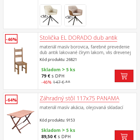
Stolička EL DORADO dub antik
-46%
materiál masív borovica, farebné prevedenie
dub antik lakované čírym lakom, vlis drevenej
štruktúry súčasť zostavy EL DORADO
Kód produktu: 26821
>
Skladom
5 ks
79 €
s DPH
-46%
147 € **
Záhradný stôl 117x75 PANAMA
-64%
materiál masív akácia, olejovaná skladací
Kód produktu: 9153
>
Skladom
5 ks
89,50 €
s DPH