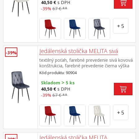
40,50 €
s DPH
-39%
67 € **
+ 5
Jedálenská stolička MELITA sivá
-39%
textilný poťah, farebné prevedenie sivá kovová
konštrukcia, farebné prevedenie čierna výška
sedu 50 cm odporúčaná nosnosť do 120 kg
Kód produktu: 90904
>
Skladom
5 ks
40,50 €
s DPH
-39%
67 € **
+ 5
Jedálenská stolička MELITA