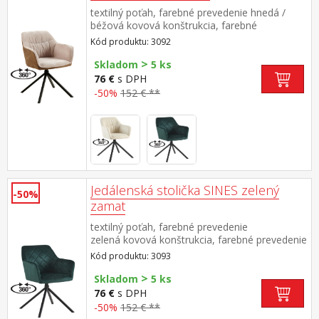
textilný poťah, farebné prevedenie hnedá /
béžová kovová konštrukcia, farebné
prevedenie čierna otočná o 360 stupňov
Kód produktu: 3092
>
Skladom
5 ks
76 €
s DPH
-50%
152 € **
Jedálenská stolička SINES zelený
-50%
zamat
textilný poťah, farebné prevedenie
zelená kovová konštrukcia, farebné prevedenie
čierna otočná o 360 stupňov
Kód produktu: 3093
>
Skladom
5 ks
76 €
s DPH
-50%
152 € **