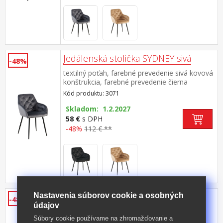
Jedálenská stolička SYDNEY sivá
-48%
textilný poťah, farebné prevedenie sivá kovová
konštrukcia, farebné prevedenie čierna
Kód produktu: 3071
Skladom: 1.2.2027
58 €
s DPH
-48%
112 € **
Jedálenská stolička SYDNEY béžová
Nastavenia súborov cookie a osobných
-48%
údajov
textilný poťah, farebné prevedenie
Súbory cookie používame na zhromažďovanie a
béžová kovová konštrukcia, farebné