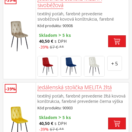
-39%
sivobéžová
textilný poťah, farebné prevedenie
sivobéžová kovová konštrukcia, farebné
prevedenie čierna výška sedu 50
Kód produktu: 90908
cm odporúčaná nosnosť do 120 kg
>
Skladom
5 ks
40,50 €
s DPH
-39%
67 € **
+ 5
Jedálenská stolička MELITA žltá
-39%
textilný poťah, farebné prevedenie žltá kovová
konštrukcia, farebné prevedenie čierna výška
sedu 50 cm odporúčaná nosnosť do 120 kg
Kód produktu: 90903
>
Skladom
5 ks
40,50 €
s DPH
-39%
67 € **