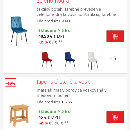
zelenomodrá
textilný poťah, farebné prevedenie
zelenomodrá kovová konštrukcia, farebné
prevedenie čierna výška sedu 50 cm
Kód produktu: 90905F
odporúčaná nosnosť do 120 kg
>
Skladom
5 ks
40,50 €
s DPH
-39%
67 € **
+ 5
Japonská stolička vosk
-49%
materiál masív borovica voskovaná v
medovom odtieni
Kód produktu: 13286
>
Skladom
5 ks
45 €
s DPH
-49%
89,50 € **