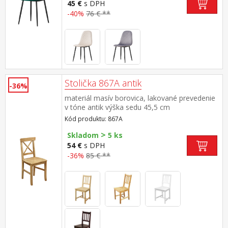
45 €
s DPH
-40%
76 € **
Stolička 867A antik
-36%
materiál masív borovica, lakované prevedenie
v tóne antik výška sedu 45,5 cm
Kód produktu: 867A
>
Skladom
5 ks
54 €
s DPH
-36%
85 € **