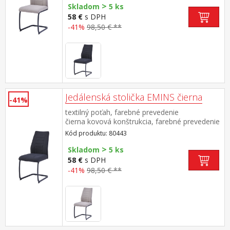
>
Skladom
5 ks
58 €
s DPH
-41%
98,50 € **
Jedálenská stolička EMINS čierna
-41%
textilný poťah, farebné prevedenie
čierna kovová konštrukcia, farebné prevedenie
čierna výška sedu 48 cm odporúčaná nosnosť
Kód produktu: 80443
do 120 kg
>
Skladom
5 ks
58 €
s DPH
-41%
98,50 € **