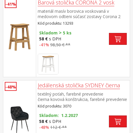
Barová stolička CORONA 2 vosk
-41%
materiál masív borovica voskovaná v
medovom odtieni súčasť zostavy Corona 2
Kód produktu: 13293
>
Skladom
5 ks
58 €
s DPH
-41%
98,50 € **
Jedálenská stolička SYDNEY čierna
-48%
textilný poťah, farebné prevedenie
čierna kovová konštrukcia, farebné prevedenie
čierna
Kód produktu: 3070
Skladom: 1.2.2027
58 €
s DPH
-48%
112 € **