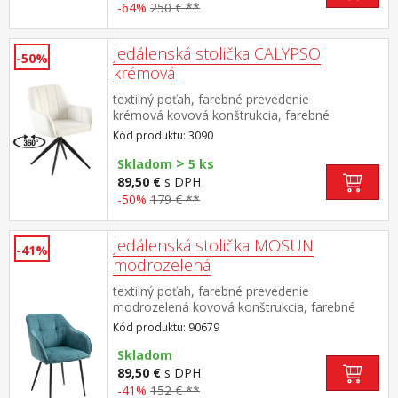
-64%
250 € **
Jedálenská stolička CALYPSO
-50%
krémová
textilný poťah, farebné prevedenie
krémová kovová konštrukcia, farebné
prevedenie čierna otočná o 360 stupňov
Kód produktu: 3090
>
Skladom
5 ks
89,50 €
s DPH
-50%
179 € **
Jedálenská stolička MOSUN
-41%
modrozelená
textilný poťah, farebné prevedenie
modrozelená kovová konštrukcia, farebné
prevedenie čierna výška sedu 48
Kód produktu: 90679
cm odporúčaná nosnosť do 120 kg
Skladom
89,50 €
s DPH
-41%
152 € **