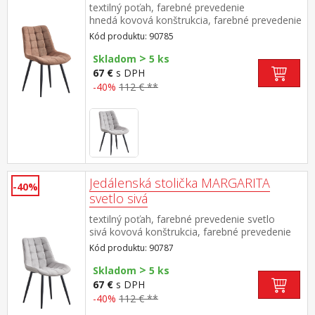
textilný poťah, farebné prevedenie
hnedá kovová konštrukcia, farebné prevedenie
čierna výška sedu 49 cm odporúčaná nosnosť
Kód produktu: 90785
do 130 kg
>
Skladom
5 ks
67 €
s DPH
-40%
112 € **
Jedálenská stolička MARGARITA
-40%
svetlo sivá
textilný poťah, farebné prevedenie svetlo
sivá kovová konštrukcia, farebné prevedenie
čierna výška sedu 49 cm odporúčaná nosnosť
Kód produktu: 90787
do 130 kg
>
Skladom
5 ks
67 €
s DPH
-40%
112 € **