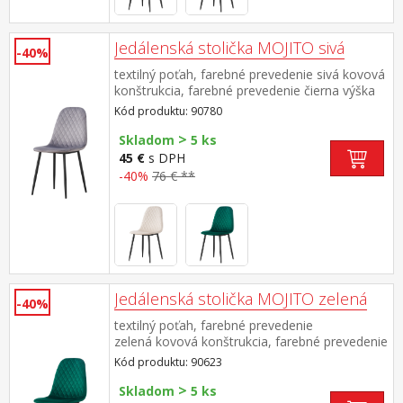
Jedálenská stolička MOJITO sivá
-40%
textilný poťah, farebné prevedenie sivá kovová
konštrukcia, farebné prevedenie čierna výška
sedu 48 cm odporúčaná nosnosť do 120 kg
Kód produktu: 90780
>
Skladom
5 ks
45 €
s DPH
-40%
76 € **
Jedálenská stolička MOJITO zelená
-40%
textilný poťah, farebné prevedenie
zelená kovová konštrukcia, farebné prevedenie
čierna výška sedu 48 cm odporúčaná nosnosť
Kód produktu: 90623
do 120 kg
>
Skladom
5 ks