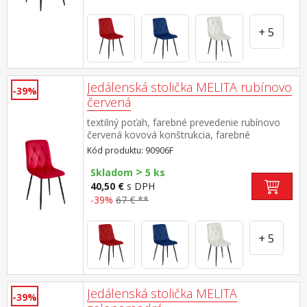
+ 5
Jedálenská stolička MELITA rubínovo
-39%
červená
textilný poťah, farebné prevedenie rubínovo
červená kovová konštrukcia, farebné
prevedenie čierna výška sedu 50 cm
Kód produktu: 90906F
odporúčaná nosnosť do 120 kg
>
Skladom
5 ks
40,50 €
s DPH
-39%
67 € **
+ 5
Jedálenská stolička MELITA
-39%