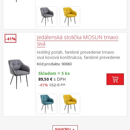
Jedálenská stolička MOSUN tmavo
-41%
sivá
textilný poťah, farebné prevedenie tmavo
sivá kovová konštrukcia, farebné prevedenie
čierna výška sedu 48 cm odporúčaná nosnosť
Kód produktu: 90680
do 120 kg
>
Skladom
5 ks
89,50 €
s DPH
-41%
152 € **
NAHORU ▲