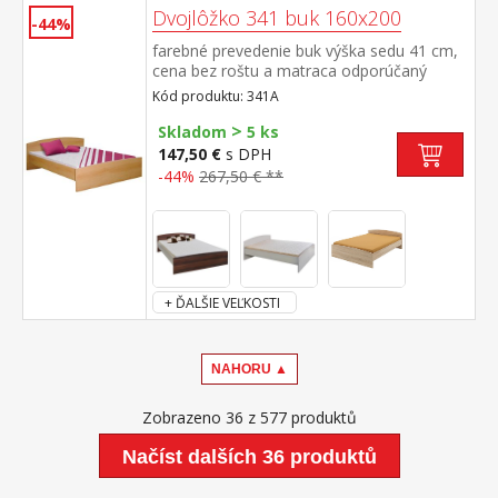
Dvojlôžko 341 buk 160x200
-44%
farebné prevedenie buk výška sedu 41 cm,
cena bez roštu a matraca odporúčaný
rozmer matraca 160 × 200 cm alebo 2 kusy
Kód produktu: 341A
80 × 200 cm a rošt R2 k dvojlôžku možné
>
dokúpiť úložný priestor 147A
Skladom
5 ks
147,50 €
s DPH
-44%
267,50 € **
+ ĎALŠIE VEĽKOSTI
NAHORU ▲
Zobrazeno 36 z 577 produktů
Načíst dalších 36 produktů