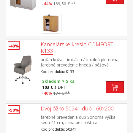
-44%
169,50 € **
Kancelárske kreslo COMFORT
-40%
K133
poťah koža – imitácia / textilná pletenina,
farebné prevedenie hnedá / béžová
výškovo nastaviteľné, výška sedu 44-53 cm,
Kód produktu: K133
šírka sedu 45 cm hojdací mechanizmus,
>
kovový pochrómovaný kríž
Skladom
5 ks
103 €
s DPH
-40%
174 € **
Dvojlôžko 50341 dub 160x200
-50%
farebné prevedenie dub Sonoma výška
sedu 41 cm, cena bez roštu a
matraca odporúčaný rozmer matraca 160 ×
Kód produktu: 50341