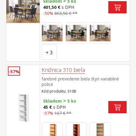
>
prevedenie čierna stolička: poťah brúsená
Skladom
5 ks
koža – imitácia mikrovlákno, farebné
401,50 €
s DPH
prevedenie antracitová kovová konštrukcia,
-50%
803,50 € **
farebné prevedenie čierna výška sedu
stoličky 51 cm rozmer stola (š/h/v) 140 × 80
× 75 cm rozmer stoličky (š/h/v) 45 × 53 × 88
cm
+ 3
Knižnica 310 biela
-57%
farebné prevedenie biela štyri variabilné
police
Kód produktu: 310B
>
Skladom
5 ks
45 €
s DPH
-57%
107 € **