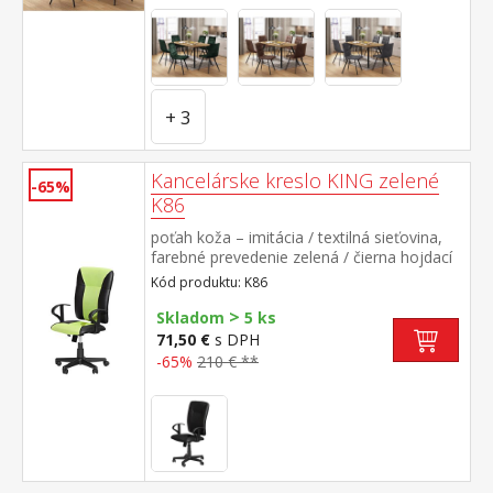
stola (š/h/v) 140 × 80 × 75 cm rozmer
stoličky (š/h/v) 45 × 53 × 88 cm
+ 3
Kancelárske kreslo KING zelené
-65%
K86
poťah koža – imitácia / textilná sieťovina,
farebné prevedenie zelená / čierna hojdací
mechanizmus, výškovo nastaviteľné výška
Kód produktu: K86
sedu 36-45 cm, výška operadla 62 cm
>
odporúčaná nosnosť do 110 kg
Skladom
5 ks
71,50 €
s DPH
-65%
210 € **