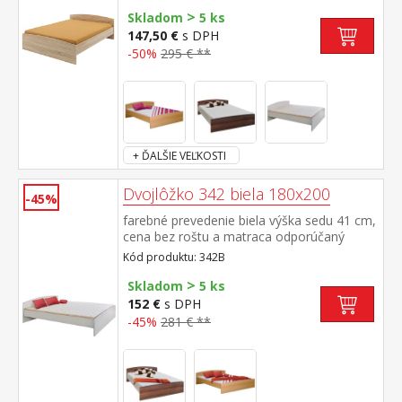
200 cm alebo 2 kusy 80 × 200 cm a rošt
>
R2 nočný stolík 50140 nie je v cene, k
Skladom
5 ks
dvojlôžku možné dokúpiť úložný priestor
147,50 €
s DPH
147A
-50%
295 € **
+ ĎALŠIE VEĽKOSTI
Dvojlôžko 342 biela 180x200
-45%
farebné prevedenie biela výška sedu 41 cm,
cena bez roštu a matraca odporúčaný
rozmer matraca 180 × 200 cm alebo 2 kusy
Kód produktu: 342B
90 × 200 cm a rošt R4 k dvojlôžku možné
>
dokúpiť úložný priestor 147A
Skladom
5 ks
152 €
s DPH
-45%
281 € **