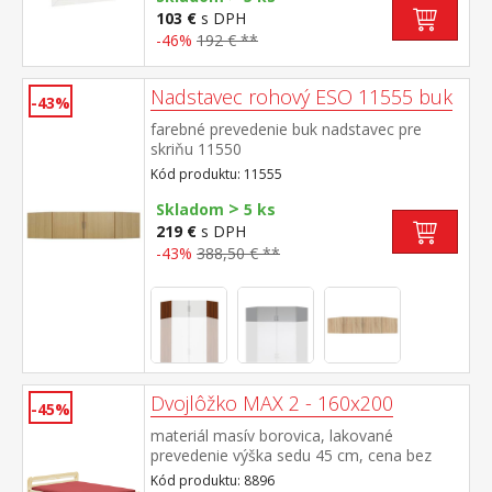
103 €
s DPH
-46%
192 € **
Nadstavec rohový ESO 11555 buk
-43%
farebné prevedenie buk nadstavec pre
skriňu 11550
Kód produktu: 11555
>
Skladom
5 ks
219 €
s DPH
-43%
388,50 € **
Dvojlôžko MAX 2 - 160x200
-45%
materiál masív borovica, lakované
prevedenie výška sedu 45 cm, cena bez
roštu a matraca odporúčaný rozmer
Kód produktu: 8896