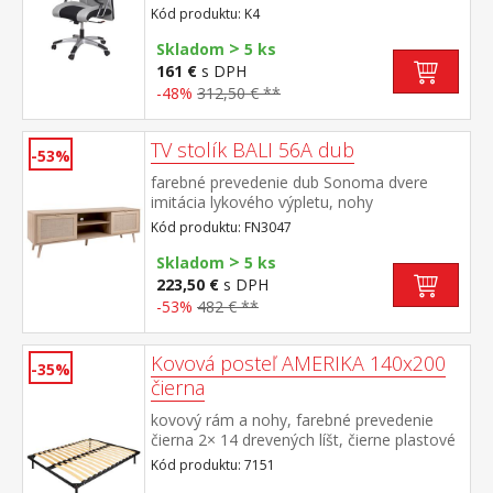
nastaviteľné výška sedu 39-48 cm, výška
Kód produktu: K4
operadla 70 cm odporúčaná nosnosť do
>
120 kg
Skladom
5 ks
161 €
s DPH
-48%
312,50 € **
TV stolík BALI 56A dub
-53%
farebné prevedenie dub Sonoma dvere
imitácia lykového výpletu, nohy
masív 2 police, 2 malé dvierka, odporúčaná
Kód produktu: FN3047
nosnosť do 35 kg
>
Skladom
5 ks
223,50 €
s DPH
-53%
482 € **
Kovová posteľ AMERIKA 140x200
-35%
čierna
kovový rám a nohy, farebné prevedenie
čierna 2× 14 drevených líšt, čierne plastové
spojky odporúčaný rozmer matraca 140 ×
Kód produktu: 7151
200 cm