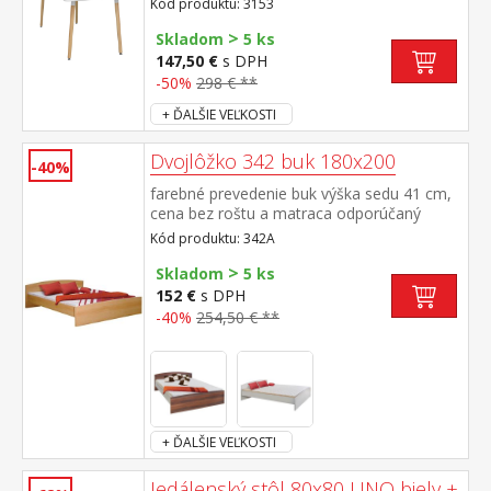
Kód produktu: 3153
nastaviteľné plastové klzáky s
>
pochrómovanou krytkou
Skladom
5 ks
147,50 €
s DPH
-50%
298 € **
+ ĎALŠIE VEĽKOSTI
Dvojlôžko 342 buk 180x200
-40%
farebné prevedenie buk výška sedu 41 cm,
cena bez roštu a matraca odporúčaný
rozmer matraca 180 × 200 cm alebo 2 kusy
Kód produktu: 342A
90 × 200 cm a rošt R4 k dvojlôžku možné
>
dokúpiť úložný priestor 147A
Skladom
5 ks
152 €
s DPH
-40%
254,50 € **
+ ĎALŠIE VEĽKOSTI
Jedálenský stôl 80x80 UNO biely +