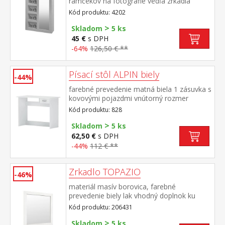
rámčekov na fotografie vedľa zrkadlá
Kód produktu: 4202
>
Skladom
5 ks
45 €
s DPH
-64%
126,50 € **
Písací stôl ALPIN biely
-44%
farebné prevedenie matná biela 1 zásuvka s
kovovými pojazdmi vnútorný rozmer
zásuvky (š/h/v) 27 × 31 × 9 cmmontáž
Kód produktu: 828
možná len na pravú stranu
>
Skladom
5 ks
62,50 €
s DPH
-44%
112 € **
Zrkadlo TOPAZIO
-46%
materiál masív borovica, farebné
prevedenie biely lak vhodný doplnok ku
komode Topazio 206261 alebo 206262
Kód produktu: 206431
>
Skladom
5 ks