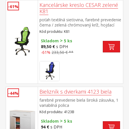
Kancelárske kreslo CESAR zelené
-61%
K81
poťah textilná sieťovina, farebné prevedenie
čierna / zelená chrómovaný kríž, hojdací
mechanizmus výškovo nastaviteľné, výška
Kód produktu: K81
sedu 45-55 cm, výška operadla 73 cm
>
odporúčaná nosnosť do 120 kg
Skladom
5 ks
89,50 €
s DPH
-61%
233,50 € **
Bielizník s dvierkami 4123 biela
-44%
farebné prevedenie biela široká zásuvka, 1
variabilná polica
Kód produktu: 4123B
>
Skladom
5 ks
94 €
s DPH