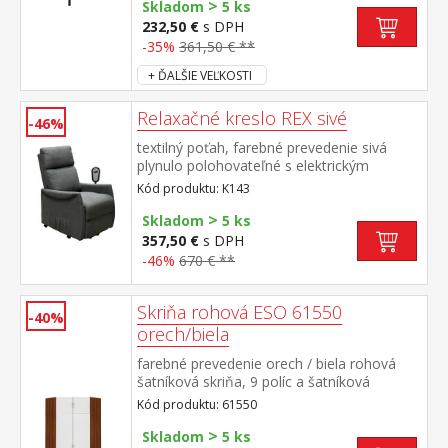
>
Skladom
5 ks
232,50 €
s DPH
-35%
361,50 € **
+ ĎALŠIE VEĽKOSTI
Relaxačné kreslo REX sivé
-46%
textilný poťah, farebné prevedenie sivá
plynulo polohovateľné s elektrickým
ovládaním vrátane zdvihnutie kreslá pre
Kód produktu: K143
ľahšie vstávanie výška sedu 49 cm,
>
odporúčaná nosnosť do 120 kg
Skladom
5 ks
357,50 €
s DPH
-46%
670 € **
Skriňa rohová ESO 61550
-40%
orech/biela
farebné prevedenie orech / biela rohová
šatníková skriňa, 9 políc a šatníková
tyč možné doplniť o nadstavec 61555
Kód produktu: 61550
>
Skladom
5 ks