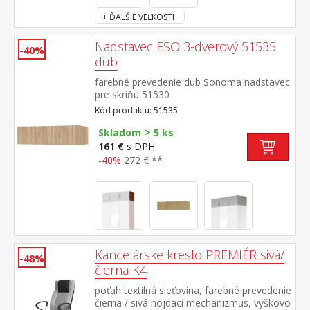
+ ĎALŠIE VEĽKOSTI
Nadstavec ESO 3-dverový 51535
-40%
dub
farebné prevedenie dub Sonoma nadstavec
pre skriňu 51530
Kód produktu: 51535
>
Skladom
5 ks
161 €
s DPH
-40%
272 € **
Kancelárske kreslo PREMIÉR sivá/
-48%
čierna K4
poťah textilná sieťovina, farebné prevedenie
čierna / sivá hojdací mechanizmus, výškovo