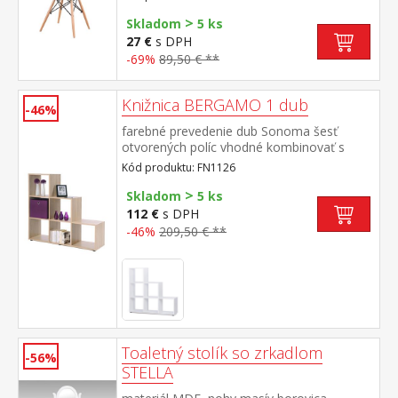
>
Skladom
5 ks
27 €
s DPH
-69%
89,50 € **
Knižnica BERGAMO 1 dub
-46%
farebné prevedenie dub Sonoma šesť
otvorených políc vhodné kombinovať s
boxmi WINNY (dekorácie a skladací úložný
Kód produktu: FN1126
box nie sú v cene)
>
Skladom
5 ks
112 €
s DPH
-46%
209,50 € **
Toaletný stolík so zrkadlom
-56%
STELLA