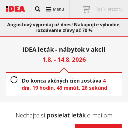
Menu
Košík: prázdny
Augustový výpredaj už dnes! Nakupujte výhodne,
rozdávame zľavy až 70 %
IDEA leták - nábytok v akcii
1.8. - 14.8. 2026
Do konca akčných cien zostáva
4
dni,
19 hodín,
43 minút,
25 sekúnd
Nechajte si
posielať leták
e-mailom