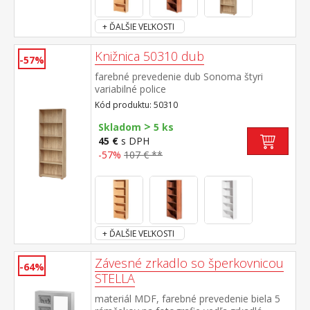
+ ĎALŠIE VEĽKOSTI
Knižnica 50310 dub
-57%
farebné prevedenie dub Sonoma štyri
variabilné police
Kód produktu: 50310
>
Skladom
5 ks
45 €
s DPH
-57%
107 € **
+ ĎALŠIE VEĽKOSTI
Závesné zrkadlo so šperkovnicou
-64%
STELLA
materiál MDF, farebné prevedenie biela 5