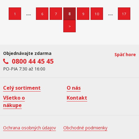
....
....
1
6
7
8
9
10
17
>
Objednávajte zdarma
Späť hore
0800 44 45 45
PO-PIA 7:30 až 16:00
Celý sortiment
O nás
Všetko o
Kontakt
nákupe
Ochrana osobných údajov
Obchodné podmienky