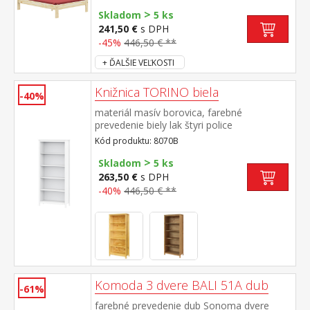
matraca 160 × 200 cm alebo 2 kusy 80 ×
>
200 cm a rošt R2 vhodný doplnok úložný
Skladom
5 ks
priestor 8009
241,50 €
s DPH
-45%
446,50 € **
+ ĎALŠIE VEĽKOSTI
Knižnica TORINO biela
-40%
materiál masív borovica, farebné
prevedenie biely lak štyri police
Kód produktu: 8070B
>
Skladom
5 ks
263,50 €
s DPH
-40%
446,50 € **
Komoda 3 dvere BALI 51A dub
-61%
farebné prevedenie dub Sonoma dvere