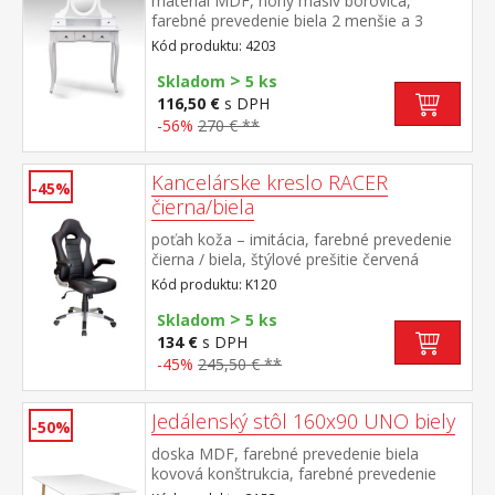
materiál MDF, nohy masív borovica,
farebné prevedenie biela 2 menšie a 3
väčšie zásuvky
Kód produktu: 4203
>
Skladom
5 ks
116,50 €
s DPH
-56%
270 € **
Kancelárske kreslo RACER
-45%
čierna/biela
poťah koža – imitácia, farebné prevedenie
čierna / biela, štýlové prešitie červená
výškovo nastaviteľné, nastaviteľné
Kód produktu: K120
podrúčky, hojdací mechanizmus, kríž v
>
striebornej farbe výška sedu 44-54 cm
Skladom
5 ks
134 €
s DPH
-45%
245,50 € **
Jedálenský stôl 160x90 UNO biely
-50%
doska MDF, farebné prevedenie biela
kovová konštrukcia, farebné prevedenie
biela okrúhle nohy, materiál masív buk