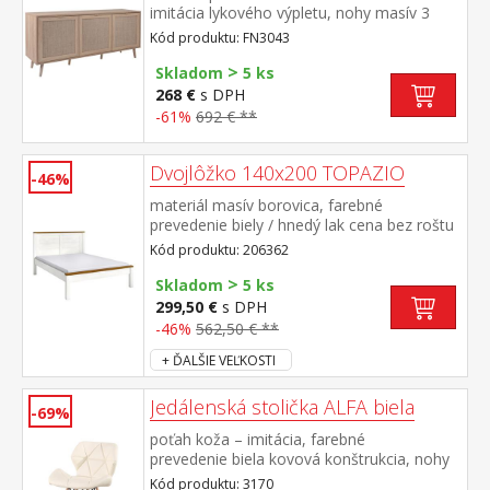
imitácia lykového výpletu, nohy masív 3
dvierka, 3 variabilné police
Kód produktu: FN3043
>
Skladom
5 ks
268 €
s DPH
-61%
692 € **
Dvojlôžko 140x200 TOPAZIO
-46%
materiál masív borovica, farebné
prevedenie biely / hnedý lak cena bez roštu
a matraca odporúčaný rozmer matraca 140
Kód produktu: 206362
× 200 cm a rošt R3 vhodný doplnok úložný
>
priestor 8009B
Skladom
5 ks
299,50 €
s DPH
-46%
562,50 € **
+ ĎALŠIE VEĽKOSTI
Jedálenská stolička ALFA biela
-69%
poťah koža – imitácia, farebné
prevedenie biela kovová konštrukcia, nohy
masív buk, výška sedu 46 cm
Kód produktu: 3170