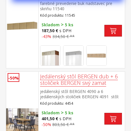
farebné prevedenie buk nadstavec pre
skriňu 11540
Kód produktu: 11545
>
Skladom
5 ks
187,50 €
s DPH
-43%
334,50 € **
Jedálenský stôl BERGEN dub + 6
-50%
stoličiek BERGEN sivý zamat
jedálenský stôl BERGEN 4090 a 6
jedálenských stoličiek BERGEN 4091 stôl:
doska MDF, farebné prevedenie dub
Kód produktu: 4454
Wotan kovová konštrukcia, farebné
>
prevedenie čierna stolička: zamatový poťah,
Skladom
5 ks
farebné prevedenie sivá kovová
401,50 €
s DPH
konštrukcia, farebné prevedenie
-50%
803,50 € **
čierna výška sedu stoličky 49 cm rozmer