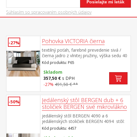
Posielajte mi leták
Súhlasím so spracovaním osobných údajov
Pohovka VICTORIA čierna
-27%
textilný poťah, farebné prevedenie sivá /
čierna jadro z vlnitej pružiny, výška sedu 40
cm, hĺbka sedu 55 cm, rozmer rozloženej
Kód produktu: P65
190 × 120 cm rozkladacia s úložným
priestorom, rozkladanie KLIK-KLAK (postup
Skladom
uvedený v návode na montáž) po zložení
357,50 €
s DPH
do polohy k sedu upravte kryciu látku v
-27%
491,50 € **
zadnej časti tak, aby zakryla rozkladací
mechanizmus
Jedálenský stôl BERGEN dub + 6
-50%
stoličiek BERGEN sivé mikrovlákno
jedálenský stôl BERGEN 4090 a 6
jedálenských stoličiek BERGEN 4094 stôl:
doska MDF, farebné prevedenie dub
Kód produktu: 4457
Wotan kovová konštrukcia, farebné