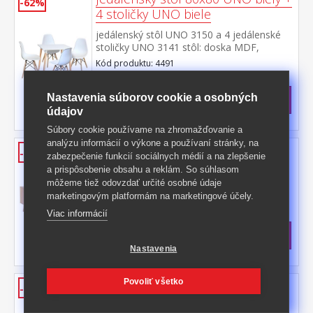
-62%
4 stoličky UNO biele
jedálenský stôl UNO 3150 a 4 jedálenské
stoličky UNO 3141 stôl: doska MDF,
farebné prevedenie biela kovová
Kód produktu: 4491
konštrukcia, farebné prevedenie
>
biela okrúhle nohy, materiál masív
Skladom
5 ks
buk nastaviteľné plastové klzáky s
Nastavenia súborov cookie a osobných
178,50 €
s DPH
pochrómovanou krytkou stolička: materiál
údajov
-62%
481,50 € **
sedačky PP, farebné prevedenie
Súbory cookie používame na zhromažďovanie a
biela kovová konštrukcia, nohy materiál
analýzu informácií o výkone a používaní stránky, na
masív buk výška sedu stoličky 46
Konferenčný stolík BALI 55A dub
-57%
zabezpečenie funkcií sociálnych médií a na zlepšenie
cm rozmer stola (š/h/v) 80 × 80 × 74
farebné prevedenie dub Sonoma dvere
a prispôsobenie obsahu a reklám. So súhlasom
cm rozmer stoličky (š/h/v) 46 × 51 × 84 cm
imitácia lykového výpletu, nohy masív 2
môžeme tiež odovzdať určité osobné údaje
otvorené police, 1 malé dvierka
marketingovým platformám na marketingové účely.
Kód produktu: FN3046
Viac informácií
>
Skladom
5 ks
179 €
s DPH
-57%
424 € **
Nastavenia
Povoliť všetko
Nadstavec ESO 4-dverový 11545
-43%
buk