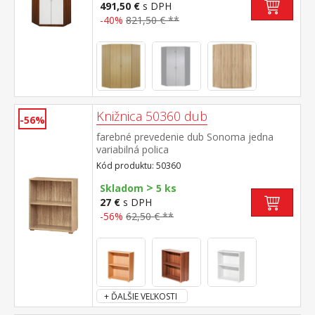
491,50 €
s DPH
-40%
821,50 € **
Knižnica 50360 dub
-56%
farebné prevedenie dub Sonoma jedna
variabilná polica
Kód produktu: 50360
>
Skladom
5 ks
27 €
s DPH
-56%
62,50 € **
+ ĎALŠIE VEĽKOSTI